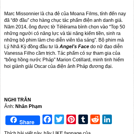
Marc Missonnier là cha đẻ của Moana Films, tính đến nay
đã “đỡ đầu” cho hàng chục tác phẩm điện anh danh giá.
Năm 2014, ông được tờ Télérama bình chọn vào “Top 50
những người có năng lực và tài năng kiếm tiền, sinh ra
những bộ phim làm cho diễn viên tỏa sáng”. Bộ phim mà
Lý Nhã Kỳ đồng đầu tư là
Angel’s Face
do nữ đạo diễn
Vanessa Filho cầm trịch. Tác phẩm có sự tham gia của
“bông hồng nước Pháp” Marion Cotillard, minh tinh hiếm
hoi giành giải Oscar của điện ảnh Pháp đương đại.
NGHI TRÂN
Ảnh:
Nhân Phạm
Facebook
Twitter
Pinterest
Tumblr
Reddit
Link
Share
Thích bài viết này, hãy LIKE fanpage của