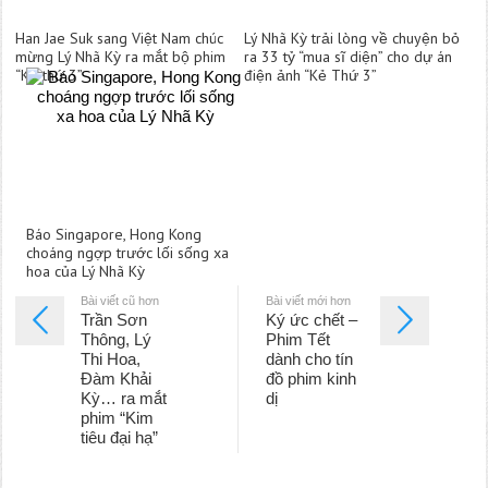
Han Jae Suk sang Việt Nam chúc
Lý Nhã Kỳ trải lòng về chuyện bỏ
mừng Lý Nhã Kỳ ra mắt bộ phim
ra 33 tỷ “mua sĩ diện” cho dự án
“Kẻ thứ 3”
điện ảnh “Kẻ Thứ 3”
Báo Singapore, Hong Kong
choáng ngợp trước lối sống xa
hoa của Lý Nhã Kỳ
Bài viết cũ hơn
Bài viết mới hơn
Trần Sơn
Ký ức chết –
Thông, Lý
Phim Tết
Thi Hoa,
dành cho tín
Đàm Khải
đồ phim kinh
Kỳ… ra mắt
dị
phim “Kim
tiêu đại hạ”