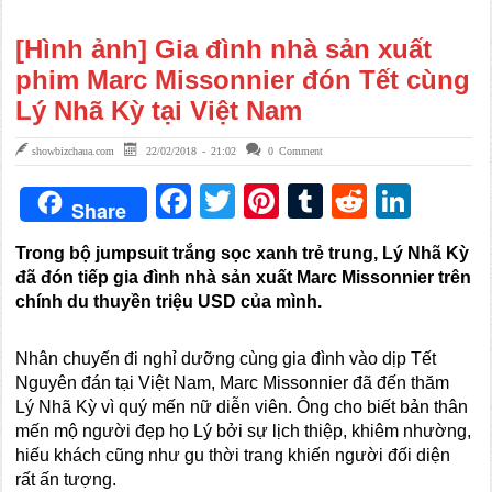
[Hình ảnh] Gia đình nhà sản xuất
phim Marc Missonnier đón Tết cùng
Lý Nhã Kỳ tại Việt Nam
showbizchaua.com
22/02/2018 - 21:02
0 Comment
Facebook
Twitter
Pinterest
Tumblr
Reddit
Link
Share
Trong bộ jumpsuit trắng sọc xanh trẻ trung, Lý Nhã Kỳ
đã đón tiếp gia đình nhà sản xuất Marc Missonnier trên
chính du thuyền triệu USD của mình.
Nhân chuyến đi nghỉ dưỡng cùng gia đình vào dịp Tết
Nguyên đán tại Việt Nam, Marc Missonnier đã đến thăm
Lý Nhã Kỳ vì quý mến nữ diễn viên. Ông cho biết bản thân
mến mộ người đẹp họ Lý bởi sự lịch thiệp, khiêm nhường,
hiếu khách cũng như gu thời trang khiến người đối diện
rất ấn tượng.