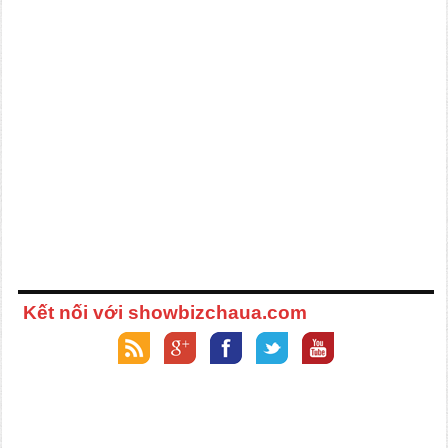
Kết nối với showbizchaua.com