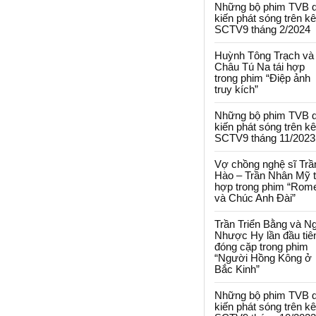
Những bộ phim TVB 
kiến phát sóng trên k
SCTV9 tháng 2/2024
Huỳnh Tông Trạch và
Châu Tú Na tái hợp
trong phim “Điệp ảnh
truy kích”
Những bộ phim TVB 
kiến phát sóng trên k
SCTV9 tháng 11/2023
Vợ chồng nghệ sĩ Trầ
Hào – Trần Nhân Mỹ t
hợp trong phim “Rom
và Chúc Anh Đài”
Trần Triển Bằng và N
Nhược Hy lần đầu tiê
đóng cặp trong phim
“Người Hồng Kông ở
Bắc Kinh”
Những bộ phim TVB 
kiến phát sóng trên k