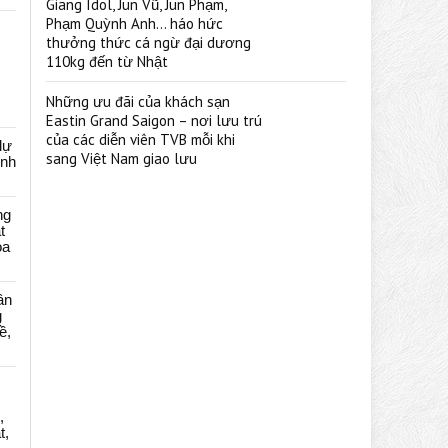
Giang Idol, Jun Vũ, Jun Phạm,
Phạm Quỳnh Anh… háo hức
thưởng thức cá ngừ đại dương
110kg đến từ Nhật
Những ưu đãi của khách sạn
Eastin Grand Saigon – nơi lưu trú
của các diễn viên TVB mỗi khi
dự
sang Việt Nam giao lưu
ênh
ng
t
oa
ân
g
ề,
,
t,