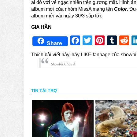
ai đó với vẻ ngạc nhiên trên gương mặt. Hình ả
album mới của nhóm MissA mang tên
Color
. Đư
album mới vài ngày 30/3 sắp tới.
GIA HÂN
Facebook
Twitter
Pintere
Tum
R
Share
Thích bài viết này, hãy LIKE fanpage của showb
Showbiz Châu Á