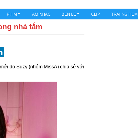
PHIM
ÂM NHẠC
BÊN LỀ
CLIP
TRẢI NGHIỆ
rong nhà tắm
st
blr
eddit
LinkedIn
 mới do Suzy (nhóm MissA) chia sẻ với