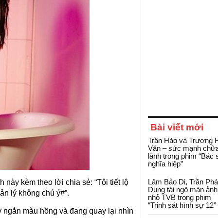
Bài viết mới
Trần Hào và Trương 
Văn – sức mạnh chữ
lành trong phim “Bác 
nghĩa hiệp”
Lâm Bảo Di, Trần Ph
này kèm theo lời chia sẻ: “Tôi tiết lộ
Dung tái ngộ màn ảnh
ản lý không chú ý#”.
nhỏ TVB trong phim
“Trinh sát hình sự 12”
y ngắn màu hồng và đang quay lại nhìn