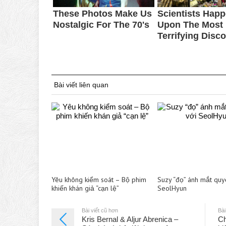
Bài viết liên quan
Yêu không kiểm soát – Bộ phim
Suzy “đọ” ánh mắt quy
khiến khán giả “cạn lệ”
SeolHyun
Bài viết cũ hơn
Bài
Kris Bernal & Aljur Abrenica –
Ch