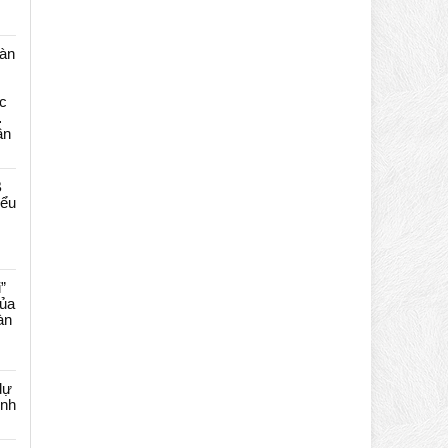
màn
c
…
ần
B
iểu
”
của
àn
dự
ênh