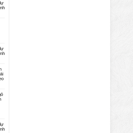
dự
ênh
dự
ênh
n
ái
eo
gô
n
dự
ênh