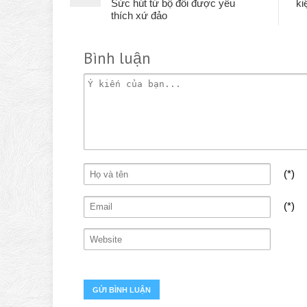
Sức hút từ bộ đôi được yêu
ki
thích xứ đảo
Bình luận
(*)
(*)