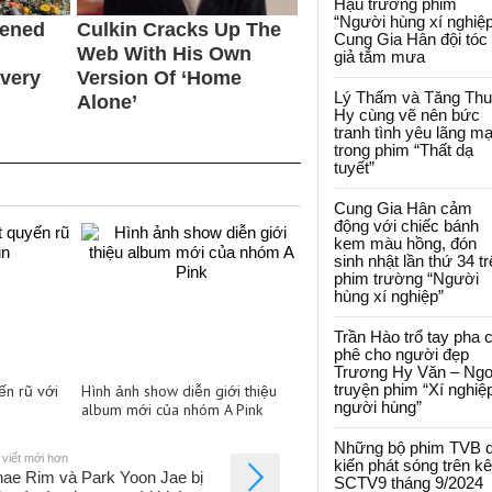
Hậu trường phim
“Người hùng xí nghiệp
Cung Gia Hân đội tóc
giả tắm mưa
Lý Thấm và Tăng Th
Hy cùng vẽ nên bức
tranh tình yêu lãng m
trong phim “Thất dạ
tuyết”
Cung Gia Hân cảm
động với chiếc bánh
kem màu hồng, đón
sinh nhật lần thứ 34 t
phim trường “Người
hùng xí nghiệp”
Trần Hào trổ tay pha 
phê cho người đẹp
Trương Hy Văn – Ngo
truyện phim “Xí nghiệ
ến rũ với
Hình ảnh show diễn giới thiệu
người hùng”
album mới của nhóm A Pink
Những bộ phim TVB 
 viết mới hơn
kiến phát sóng trên k
ae Rim và Park Yoon Jae bị
SCTV9 tháng 9/2024