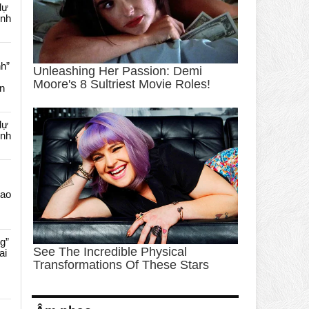
dự
ênh
nh”
an
dự
ênh
Cao
g”
ai