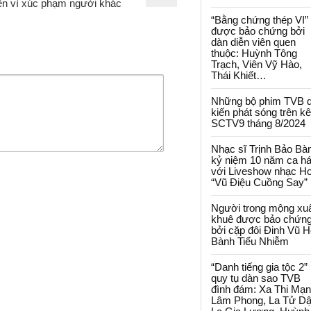
ện vì xúc phạm người khác
“Bằng chứng thép VI”
được bảo chứng bởi
dàn diễn viên quen
thuộc: Huỳnh Tông
Trạch, Viên Vỹ Hào,
Thái Khiết…
Những bộ phim TVB 
kiến phát sóng trên k
SCTV9 tháng 8/2024
Nhạc sĩ Trịnh Bảo Bà
kỷ niệm 10 năm ca há
với Liveshow nhạc H
“Vũ Điệu Cuồng Say”
Người trong mộng xu
khuê được bảo chứn
bởi cặp đôi Đinh Vũ H
Bành Tiểu Nhiễm
“Danh tiếng gia tộc 2”
quy tụ dàn sao TVB
đình đám: Xa Thi Mạn
Lâm Phong, La Tử Dậ