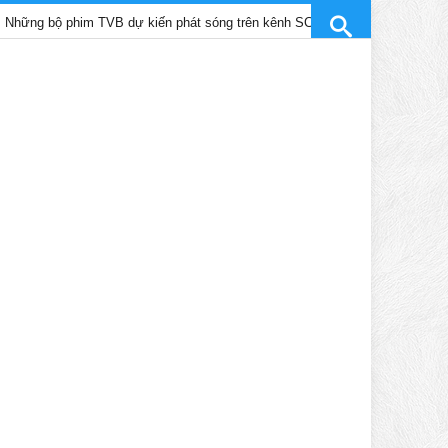
him TVB dự kiến phát sóng trên kênh SCTV9 tháng 4/2025
Trần