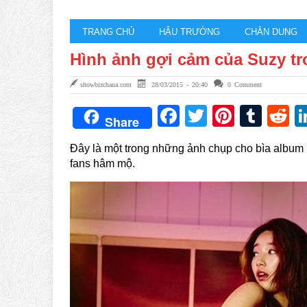
TRANG CHỦ
HẬU TRƯỜNG
CHÂN DUNG
Hình ảnh gợi cảm của Suzy t
showbizchaua.com
28/03/2015 - 20:40
0 Comment
Facebook
Twitter
Pintere
Tum
R
Share
Đây là một trong những ảnh chụp cho bìa album
fans hâm mộ.