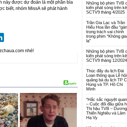
nh này được dự đoán là một phần bìa
Những bộ phim TVB 
kiến phát sóng trên k
ợc biết, nhóm MissA sẽ phát hành
SCTV9 tháng 4/2025
Trần Gia Lạc và Trần
Hiểu Hoa lần đầu “gá
trọng trách vai chính
st
blr
eddit
LinkedIn
trong phim “Không gi
lạ”
izchaua.com nhé!
Những bộ phim TVB 
kiến phát sóng trên k
SCTV9 tháng 12/2024
Thúc đẩy du lịch Đài
Loan thông qua Lễ hội
quảng bá du lịch TP 
Hùng và TP. Hồ Chí
Minh
“Hắc sắc nguyệt quan
– Cuộc đối đầu giữa h
Thị hậu TVB – Dương
Thiến Nghiêu và Lâm
Hạ Vy