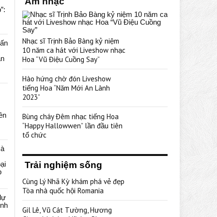
Âm nhạc
”:
Nhạc sĩ Trịnh Bảo Bàng kỷ niệm
uấn
10 năm ca hát với Liveshow nhạc
ạn
Hoa “Vũ Điệu Cuồng Say”
Hào hứng chờ đón Liveshow
tiếng Hoa “Năm Mới An Lành
2023”
rên
Bùng cháy Đêm nhạc tiếng Hoa
“Happy Hallowwen” lần đầu tiên
tổ chức
cà
ại
Trải nghiệm sống
p
Cùng Lý Nhã Kỳ khám phá vẻ đẹp
Tòa nhà quốc hội Romania
dự
ênh
Gil Lê, Vũ Cát Tường, Hương