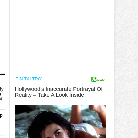
Hy
a
sĩ
áp