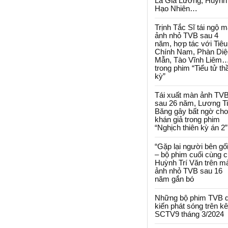
La Gia Lương, Huỳnh
Hạo Nhiên…
Trịnh Tắc Sĩ tái ngộ 
ảnh nhỏ TVB sau 4
năm, hợp tác với Tiêu
Chính Nam, Phàn Diệ
Mẫn, Tào Vĩnh Liêm
trong phim “Tiểu tử th
kỳ”
Tái xuất màn ảnh TV
sau 26 năm, Lương T
Băng gây bất ngờ cho
khán giả trong phim
“Nghịch thiên kỳ án 2”
“Gặp lại người bên gối
– bộ phim cuối cùng 
Huỳnh Trí Văn trên m
ảnh nhỏ TVB sau 16
năm gắn bó
Những bộ phim TVB 
kiến phát sóng trên k
SCTV9 tháng 3/2024