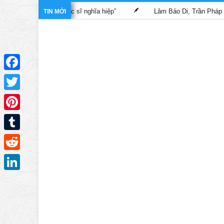
g phim “Bác sĩ nghĩa hiệp”
Lâm Bảo Di, Trần Pháp Dung tái ngộ
TIN MỚI
Facebook
Twitter
Pinterest
Tumblr
Reddit
LinkedIn