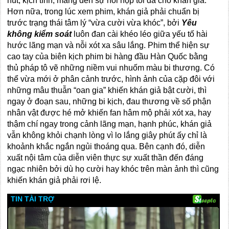
hút, kịch tính, mang đến sự hồi hộp tối đa cho khán giả.
Hơn nữa, trong lúc xem phim, khán giả phải chuẩn bị
trước trạng thái tâm lý “vừa cười vừa khóc”, bởi
Yêu
không kiểm soát
luôn đan cài khéo léo giữa yếu tố hài
hước lãng mạn và nỗi xót xa sâu lắng. Phim thể hiện sự
cao tay của biên kịch phim bi hàng đầu Hàn Quốc bằng
thủ pháp tô vẽ những niềm vui nhuốm màu bi thương. Có
thể vừa mới ở phân cảnh trước, hình ảnh của cặp đôi với
những mâu thuẫn “oan gia” khiến khán giả bật cười, thì
ngay ở đoạn sau, những bi kịch, đau thương về số phận
nhân vật được hé mở khiến fan hâm mộ phải xót xa, hay
thậm chí ngay trong cảnh lãng mạn, hạnh phúc, khán giả
vẫn không khỏi chạnh lòng vì lo lắng giây phút ấy chỉ là
khoảnh khắc ngắn ngủi thoáng qua. Bên cạnh đó, diễn
xuất nội tâm của diễn viên thực sự xuất thần đến đáng
ngạc nhiên bởi dù họ cười hay khóc trên màn ảnh thì cũng
khiến khán giả phải rơi lệ.