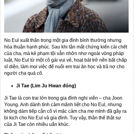
No Eul xuất thân trong một gia đình bình thường nhưng
hòa thuận hạnh phúc. Sau khi tận mắt chứng kiến cái chết
của cha, mà kẻ phạm tội vẫn nhởn nhơ ngoài vòng pháp
luật, No Eul từ một cô gái vui vẻ, hoạt bát trở nên bất chấp
sĩ diện, làm mọi việc để nuôi em trai ăn học và trả nợ cho
người cha quá cố.
Ji Tae (Lim Ju Hwan đóng)
Ji Tae là con trai lớn trong gia đình nghị viên – cha Joon
Young. Anh dành tình cảm mãnh liệt cho No Eul, nhưng
không dám tiếp cận cô vì mặc cảm cha mẹ mình đã gây ra
bi kịch cho No Eul và gia đình. Tuy vậy, thân thế thật sự
của Ji Tae còn nhiều uẩn khúc.