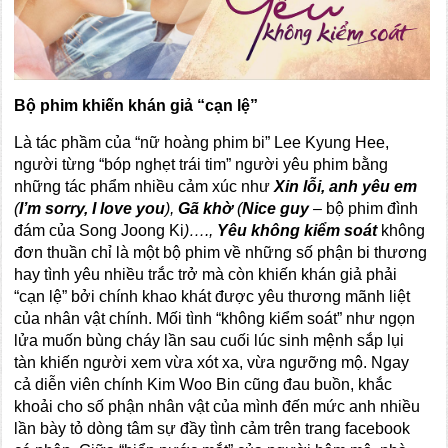
Bộ phim khiến khán giả “cạn lệ”
Là tác phầm của “nữ hoàng phim bi” Lee Kyung Hee,
người từng “bóp nghẹt trái tim” người yêu phim bằng
những tác phẩm nhiều cảm xúc như
Xin lỗi, anh yêu em
(
I’m sorry, I love you
),
Gã khờ
(
Nice guy
–
bộ phim đình
đám của Song Joong Ki
)….,
Yêu không kiểm soát
không
đơn thuần chỉ là một bộ phim về những số phận bi thương
hay tình yêu nhiều trắc trở mà còn khiến khán giả phải
“cạn lệ” bởi chính khao khát được yêu thương mãnh liệt
của nhân vật chính. Mối tình “không kiểm soát” như ngọn
lửa muốn bùng cháy lần sau cuối lúc sinh mệnh sắp lụi
tàn khiến người xem vừa xót xa, vừa ngưỡng mộ. Ngay
cả diễn viên chính Kim Woo Bin cũng đau buồn, khắc
khoải cho số phận nhân vật của mình đến mức anh nhiều
lần bày tỏ dòng tâm sự đầy tình cảm trên trang facebook