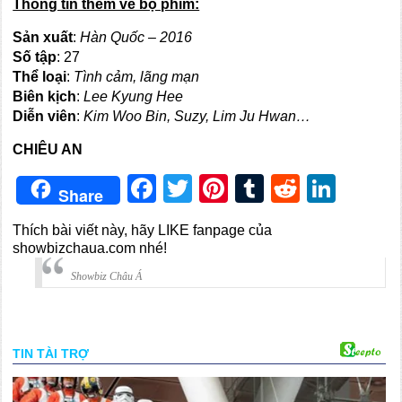
Thông tin thêm về bộ phim:
Sản xuất
:
Hàn Quốc – 2016
Số tập
: 27
Thể loại
:
Tình cảm, lãng mạn
Biên kịch
:
Lee Kyung Hee
Diễn viên
:
Kim Woo Bin, Suzy, Lim Ju Hwan…
CHIÊU AN
Facebook
Twitter
Pinterest
Tumblr
Reddit
Link
Share
Thích bài viết này, hãy LIKE fanpage của
showbizchaua.com nhé!
Showbiz Châu Á