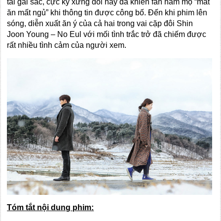
tài gái sắc, cực kỳ xứng đôi này đã khiến fan hâm mộ “mất
ăn mất ngủ” khi thông tin được công bố. Đến khi phim lên
sóng, diễn xuất ăn ý của cả hai trong vai cặp đôi Shin
Joon Young – No Eul với mối tình trắc trở đã chiếm được
rất nhiều tình cảm của người xem.
Tóm tắt nội dung phim: