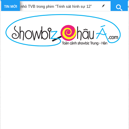
 TVB trong phim “Trinh sát hình sự 12”
Những bộ phim TVB dự k
TIN MỚI