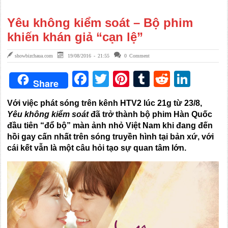
Yêu không kiểm soát – Bộ phim
khiến khán giả “cạn lệ”
showbizchaua.com
19/08/2016 - 21:55
0 Comment
Facebook
Twitter
Pinterest
Tumblr
Reddit
Link
Share
Với việc phát sóng trên kênh HTV2 lúc 21g từ 23/8,
Yêu không kiểm soát
đã trở thành bộ phim Hàn Quốc
đầu tiên “đổ bộ” màn ảnh nhỏ Việt Nam khi đang đến
hồi gay cấn nhất trên sóng truyền hình tại bản xứ, với
cái kết vẫn là một câu hỏi tạo sự quan tâm lớn.