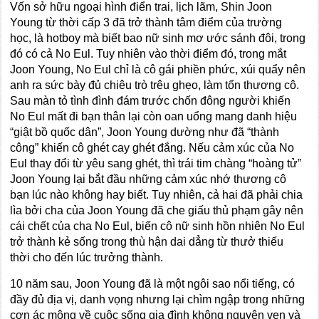
Vốn sở hữu ngoại hình điển trai, lịch lãm, Shin Joon
Young từ thời cấp 3 đã trở thành tâm điểm của trường
học, là hotboy mà biết bao nữ sinh mơ ước sánh đôi, trong
đó có cả No Eul. Tuy nhiên vào thời điểm đó, trong mắt
Joon Young, No Eul chỉ là cô gái phiền phức, xúi quẩy nên
anh ra sức bày đủ chiêu trò trêu ghẹo, làm tổn thương cô.
Sau màn tỏ tình đình đám trước chốn đông người khiến
No Eul mất đi bạn thân lại còn oan uổng mang danh hiệu
“giật bồ quốc dân”, Joon Young dường như đã “thành
công” khiến cô ghét cay ghét đắng. Nếu cảm xúc của No
Eul thay đổi từ yêu sang ghét, thì trái tim chàng “hoàng tử”
Joon Young lại bắt đầu những cảm xúc nhớ thương cô
bạn lúc nào không hay biết. Tuy nhiên, cả hai đã phải chia
lìa bởi cha của Joon Young đã che giấu thủ phạm gây nên
cái chết của cha No Eul, biến cô nữ sinh hồn nhiên No Eul
trở thành kẻ sống trong thù hận dai dẳng từ thưở thiếu
thời cho đến lúc trưởng thành.
10 năm sau, Joon Young đã là một ngôi sao nổi tiếng, có
đầy đủ địa vị, danh vọng nhưng lại chìm ngập trong những
cơn ác mộng về cuộc sống gia đình không nguyên vẹn và