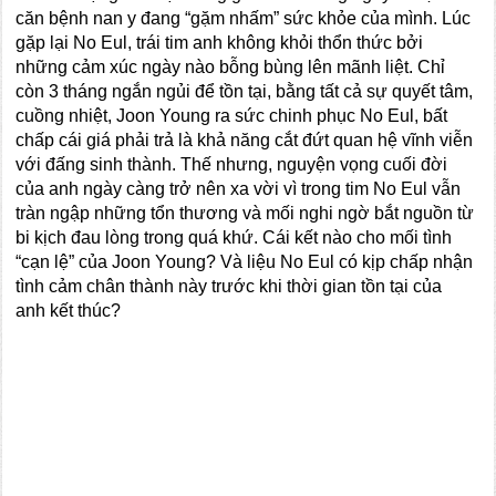
căn bệnh nan y đang “gặm nhấm” sức khỏe của mình. Lúc
gặp lại No Eul, trái tim anh không khỏi thổn thức bởi
những cảm xúc ngày nào bỗng bùng lên mãnh liệt. Chỉ
còn 3 tháng ngắn ngủi để tồn tại, bằng tất cả sự quyết tâm,
cuồng nhiệt, Joon Young ra sức chinh phục No Eul, bất
chấp cái giá phải trả là khả năng cắt đứt quan hệ vĩnh viễn
với đấng sinh thành. Thế nhưng, nguyện vọng cuối đời
của anh ngày càng trở nên xa vời vì trong tim No Eul vẫn
tràn ngập những tổn thương và mối nghi ngờ bắt nguồn từ
bi kịch đau lòng trong quá khứ. Cái kết nào cho mối tình
“cạn lệ” của Joon Young? Và liệu No Eul có kịp chấp nhận
tình cảm chân thành này trước khi thời gian tồn tại của
anh kết thúc?