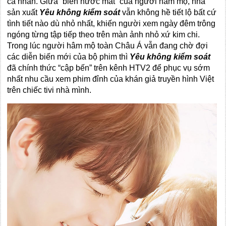
cá nhân. Giữa “biển nước mắt” của người hâm mộ, nhà
sản xuất
Yêu không kiểm soát
vẫn không hề tiết lộ bất cứ
tình tiết nào dù nhỏ nhất, khiến người xem ngày đêm trông
ngóng từng tập tiếp theo trên màn ảnh nhỏ xứ kim chi.
Trong lúc người hâm mộ toàn Châu Á vẫn đang chờ đợi
các diễn biến mới của bộ phim thì
Yêu không kiểm soát
đã chính thức “cập bến” trên kênh HTV2 để phục vụ sớm
nhất nhu cầu xem phim đỉnh của khán giả truyền hình Việt
trên chiếc tivi nhà mình.