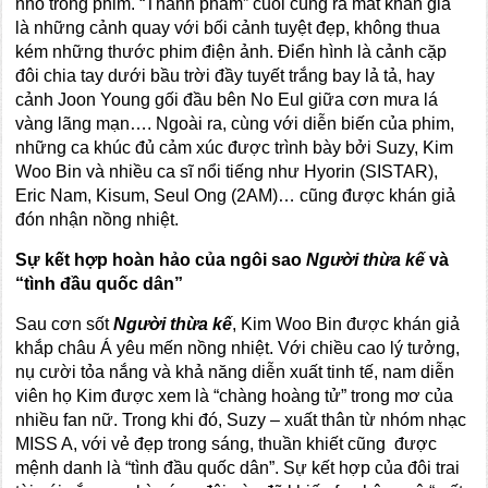
nhỏ trong phim. “Thành phẩm” cuối cùng ra mắt khán giả
là những cảnh quay với bối cảnh tuyệt đẹp, không thua
kém những thước phim điện ảnh. Điển hình là cảnh cặp
đôi chia tay dưới bầu trời đầy tuyết trắng bay lả tả, hay
cảnh Joon Young gối đầu bên No Eul giữa cơn mưa lá
vàng lãng mạn…. Ngoài ra, cùng với diễn biến của phim,
những ca khúc đủ cảm xúc được trình bày bởi Suzy, Kim
Woo Bin và nhiều ca sĩ nổi tiếng như Hyorin (SISTAR),
Eric Nam, Kisum, Seul Ong (2AM)… cũng được khán giả
đón nhận nồng nhiệt.
Sự kết hợp hoàn hảo của ngôi sao
Người thừa kế
và
“tình đầu quốc dân”
Sau cơn sốt
Người thừa kế
, Kim Woo Bin được khán giả
khắp châu Á yêu mến nồng nhiệt. Với chiều cao lý tưởng,
nụ cười tỏa nắng và khả năng diễn xuất tinh tế, nam diễn
viên họ Kim được xem là “chàng hoàng tử” trong mơ của
nhiều fan nữ. Trong khi đó, Suzy – xuất thân từ nhóm nhạc
MISS A, với vẻ đẹp trong sáng, thuần khiết cũng được
mệnh danh là “tình đầu quốc dân”. Sự kết hợp của đôi trai