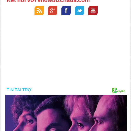
Kết nối với showbizchaua.com