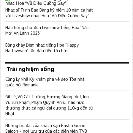
Nhạc sĩ Trịnh Bảo Bàng kỷ niệm 10 năm ca hát
với Liveshow nhạc Hoa “Vũ Điệu Cuồng Say”
Hào hứng chờ đón Liveshow tiếng Hoa “Năm
Mới An Lành 2023”
Bùng cháy Đêm nhạc tiếng Hoa “Happy
Hallowwen” lần đầu tiên tổ chức
Trải nghiệm sống
Cùng Lý Nhã Kỳ khám phá vẻ đẹp Tòa nhà
quốc hội Romania
Gil Lê, Vũ Cát Tường, Hương Giang Idol, Jun
Vũ, Jun Phạm, Phạm Quỳnh Anh… háo hức
thưởng thức cá ngừ đại dương 110kg đến từ
Nhật
Những ưu đãi của khách sạn Eastin Grand
Saigon – nơi lưu trú của các diễn viên TVB