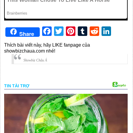
Facebook
Twitter
Pinterest
Tumblr
Reddit
Link
Share
Thích bài viết này, hãy LIKE fanpage của
showbizchaua.com nhé!
Showbiz Châu Á