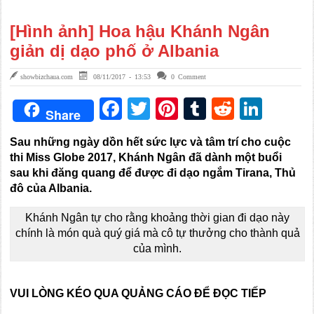
[Hình ảnh] Hoa hậu Khánh Ngân
giản dị dạo phố ở Albania
showbizchaua.com
08/11/2017 - 13:53
0 Comment
Facebook
Twitter
Pinterest
Tumblr
Reddit
Link
Share
Sau những ngày dồn hết sức lực và tâm trí cho cuộc
thi Miss Globe 2017, Khánh Ngân đã dành một buổi
sau khi đăng quang để được đi dạo ngắm Tirana, Thủ
đô của Albania.
Khánh Ngân tự cho rằng khoảng thời gian đi dạo này
chính là món quà quý giá mà cô tự thưởng cho thành quả
của mình.
VUI LÒNG KÉO QUA QUẢNG CÁO ĐỂ ĐỌC TIẾP