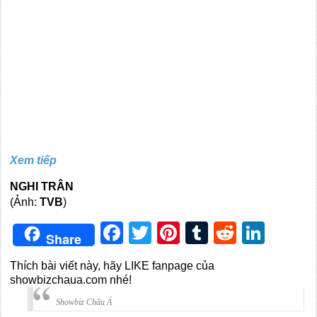
Xem tiếp
NGHI TRÂN
(Ảnh:
TVB
)
Facebook
Twitter
Pinterest
Tumblr
Reddit
Link
Share
Thích bài viết này, hãy LIKE fanpage của
showbizchaua.com nhé!
Showbiz Châu Á