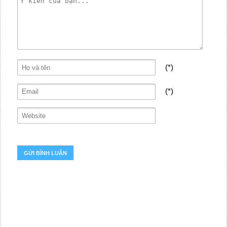
(*)
(*)