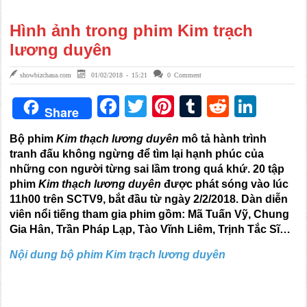
Hình ảnh trong phim Kim trạch
lương duyên
showbizchaua.com
01/02/2018 - 15:21
0 Comment
Facebook
Twitter
Pinterest
Tumblr
Reddit
Link
Share
Bộ phim
Kim thạch lương duyên
mô tả hành trình
tranh đấu không ngừng để tìm lại hạnh phúc của
những con người từng sai lầm trong quá khứ. 20 tập
phim
Kim thạch lương duyên
được phát sóng vào lúc
11h00 trên SCTV9, bắt đầu từ ngày 2/2/2018. Dàn diễn
viên nổi tiếng tham gia phim gồm: Mã Tuấn Vỹ, Chung
Gia Hân, Trần Pháp Lạp, Tào Vĩnh Liêm, Trịnh Tắc Sĩ…
Nội dung bộ phim Kim trạch lương duyên