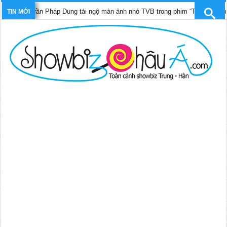
 Trần Pháp Dung tái ngộ màn ảnh nhỏ TVB trong phim “Trinh sát hình sự 12”
TIN MỚI