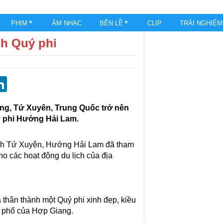
PHIM
ÂM NHẠC
BÊN LỀ
CLIP
TRẢI NGHIỆ
h Quý phi
st
blr
eddit
LinkedIn
ang, Tứ Xuyên, Trung Quốc trở nên
ý phi Hướng Hải Lam.
ỉnh Tứ Xuyên, Hướng Hải Lam đã tham
o các hoạt động du lịch của địa
thân thành một Quý phi xinh đẹp, kiều
n phố của Hợp Giang.