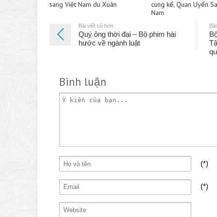
sang Việt Nam du Xuân
cung kế, Quan Uyển San
Nam
Bài viết cũ hơn
Bài
Quý ông thời đại – Bộ phim hài
Bộ
hước về ngành luật
Tậ
qu
Bình luận
(*)
(*)