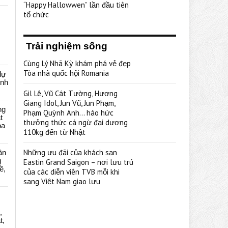
“Happy Hallowwen” lần đầu tiên
tổ chức
Trải nghiệm sống
Cùng Lý Nhã Kỳ khám phá vẻ đẹp
Tòa nhà quốc hội Romania
dự
ênh
Gil Lê, Vũ Cát Tường, Hương
Giang Idol, Jun Vũ, Jun Phạm,
ng
Phạm Quỳnh Anh… háo hức
t
thưởng thức cá ngừ đại dương
oa
110kg đến từ Nhật
Những ưu đãi của khách sạn
ân
g
Eastin Grand Saigon – nơi lưu trú
ề,
của các diễn viên TVB mỗi khi
sang Việt Nam giao lưu
,
t,