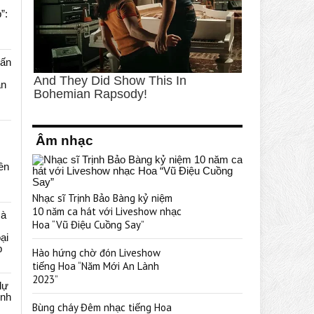
”:
uấn
ạn
Âm nhạc
rên
Nhạc sĩ Trịnh Bảo Bàng kỷ niệm
10 năm ca hát với Liveshow nhạc
cà
Hoa “Vũ Điệu Cuồng Say”
ại
p
Hào hứng chờ đón Liveshow
tiếng Hoa “Năm Mới An Lành
2023”
dự
ênh
Bùng cháy Đêm nhạc tiếng Hoa