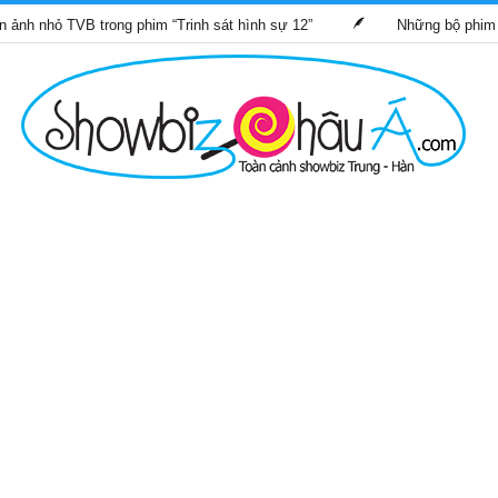
B trong phim “Trinh sát hình sự 12”
Những bộ phim TVB dự kiế