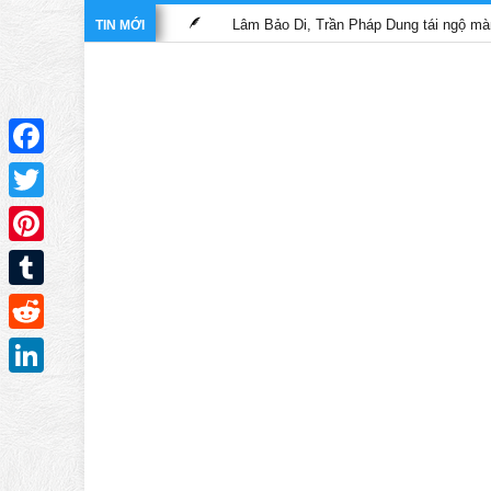
 nghĩa hiệp”
Lâm Bảo Di, Trần Pháp Dung tái ngộ màn ảnh nhỏ TV
TIN MỚI
Facebook
Twitter
Pinterest
Tumblr
Reddit
LinkedIn