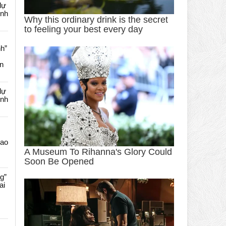
dự
ênh
nh”
an
dự
ênh
Cao
g”
ai