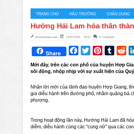
TRANG CHỦ
HẬU TRƯỜNG
CHÂN DUNG
Hướng Hải Lam hóa thân thàn
showbizchaua.com
14/07/2018 - 19:51
0 Comment
Facebook
Twitter
Pintere
Tum
R
Share
Mới đây, trên các con phố của huyện Hợp Gi
sôi động, nhộp nhịp với sự xuất hiện của Qu
Nhận lời mời của lãnh đạo huyện Hợp Giang, t
gia diễu hành trên đường phố, nhằm quảng bá ch
phương.
Trong hoạt động lần này, Hướng Hải Lam đã hóa 
diễm, diễu hành cùng các “cung nữ” qua các co