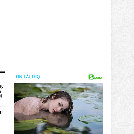
Hy
a
sĩ
áp