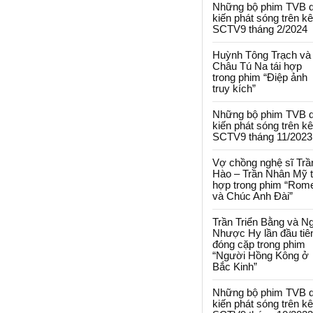
Những bộ phim TVB 
kiến phát sóng trên k
SCTV9 tháng 2/2024
Huỳnh Tông Trạch và
Châu Tú Na tái hợp
trong phim “Điệp ảnh
truy kích”
Những bộ phim TVB 
kiến phát sóng trên k
SCTV9 tháng 11/2023
Vợ chồng nghệ sĩ Trầ
Hào – Trần Nhân Mỹ t
hợp trong phim “Rom
và Chúc Anh Đài”
Trần Triển Bằng và N
Nhược Hy lần đầu tiê
đóng cặp trong phim
“Người Hồng Kông ở
Bắc Kinh”
Những bộ phim TVB 
kiến phát sóng trên k