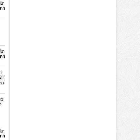
dự
ênh
dự
ênh
n
ái
eo
gô
n
dự
ênh