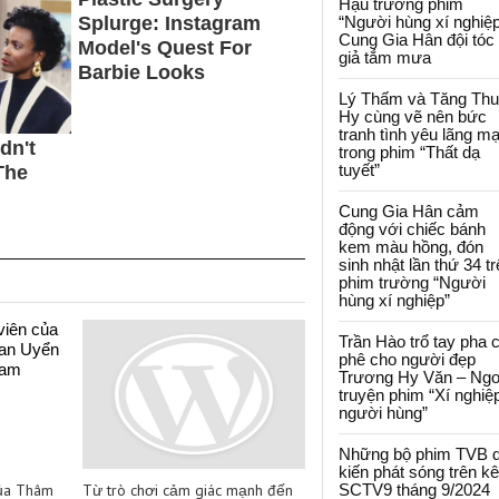
Hậu trường phim
“Người hùng xí nghiệp
Cung Gia Hân đội tóc
giả tắm mưa
Lý Thấm và Tăng Th
Hy cùng vẽ nên bức
tranh tình yêu lãng m
trong phim “Thất dạ
tuyết”
Cung Gia Hân cảm
động với chiếc bánh
kem màu hồng, đón
sinh nhật lần thứ 34 t
phim trường “Người
hùng xí nghiệp”
Trần Hào trổ tay pha 
phê cho người đẹp
Trương Hy Văn – Ngo
truyện phim “Xí nghiệ
người hùng”
Những bộ phim TVB 
kiến phát sóng trên k
của Thâm
Từ trò chơi cảm giác mạnh đến
SCTV9 tháng 9/2024