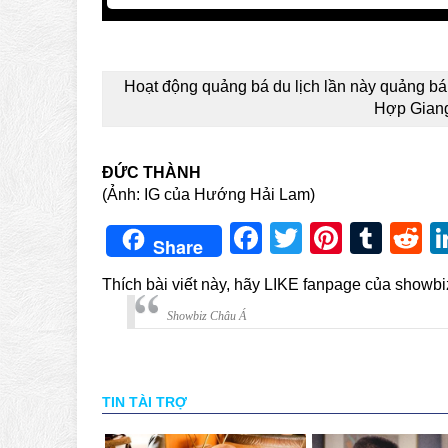
Hoạt động quảng bá du lịch lần này quảng bá
Hợp Gian
ĐỨC THÀNH
(Ảnh: IG của Hướng Hải Lam)
Facebook
Twitter
Pintere
Tum
R
Share
Thích bài viết này, hãy LIKE fanpage của showb
Showbiz Châu Á