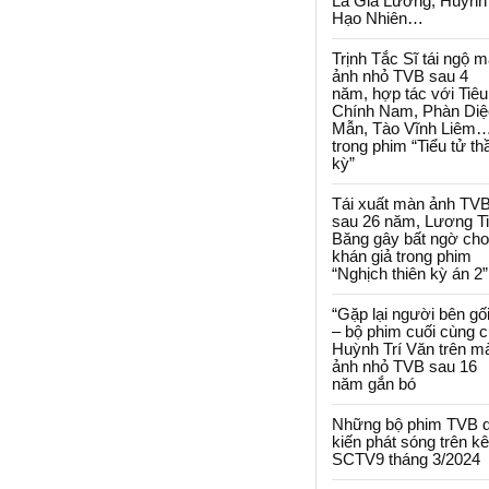
La Gia Lương, Huỳnh
Hạo Nhiên…
Trịnh Tắc Sĩ tái ngộ 
ảnh nhỏ TVB sau 4
năm, hợp tác với Tiêu
Chính Nam, Phàn Diệ
Mẫn, Tào Vĩnh Liêm
trong phim “Tiểu tử th
kỳ”
Tái xuất màn ảnh TV
sau 26 năm, Lương T
Băng gây bất ngờ cho
khán giả trong phim
“Nghịch thiên kỳ án 2”
“Gặp lại người bên gối
– bộ phim cuối cùng 
Huỳnh Trí Văn trên m
ảnh nhỏ TVB sau 16
năm gắn bó
Những bộ phim TVB 
kiến phát sóng trên k
SCTV9 tháng 3/2024