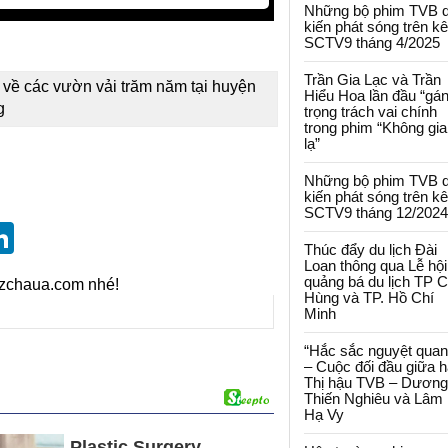
Những bộ phim TVB 
kiến phát sóng trên k
SCTV9 tháng 4/2025
Trần Gia Lạc và Trần
 về các vườn vải trăm năm tại huyện
Hiểu Hoa lần đầu “gá
g
trọng trách vai chính
trong phim “Không gi
lạ”
Những bộ phim TVB 
kiến phát sóng trên k
SCTV9 tháng 12/2024
st
blr
eddit
LinkedIn
Thúc đẩy du lịch Đài
Loan thông qua Lễ hội
quảng bá du lịch TP 
izchaua.com nhé!
Hùng và TP. Hồ Chí
Minh
“Hắc sắc nguyệt quan
– Cuộc đối đầu giữa h
Thị hậu TVB – Dương
Thiến Nghiêu và Lâm
Hạ Vy