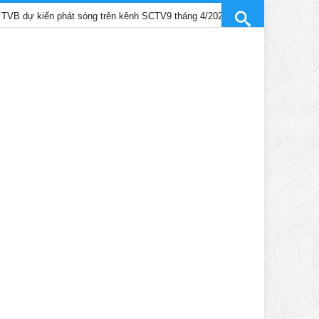
n phát sóng trên kênh SCTV9 tháng 4/2025
Trần Gia Lạc và Trần