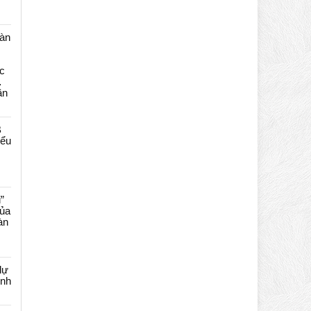
màn
c
…
ần
B
iểu
”
của
àn
dự
ênh