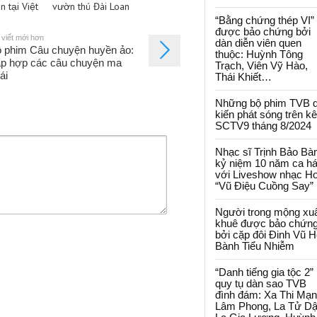
 tại Việt
vườn thú Đài Loan
“Bằng chứng thép VI”
được bảo chứng bởi
 viết mới hơn
dàn diễn viên quen
 phim Câu chuyện huyền ảo:
thuộc: Huỳnh Tông
p hợp các câu chuyện ma
Trạch, Viên Vỹ Hào,
ái
Thái Khiết…
Những bộ phim TVB 
kiến phát sóng trên k
SCTV9 tháng 8/2024
Nhạc sĩ Trịnh Bảo Bà
kỷ niệm 10 năm ca há
với Liveshow nhạc H
“Vũ Điệu Cuồng Say”
Người trong mộng xu
khuê được bảo chứn
bởi cặp đôi Đinh Vũ H
Bành Tiểu Nhiễm
“Danh tiếng gia tộc 2”
quy tụ dàn sao TVB
đình đám: Xa Thi Mạn
Lâm Phong, La Tử Dậ