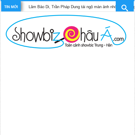
Lâm Bảo Di, Trần Pháp Dung tái ngộ màn ảnh nhỏ TVB trong phim “Tri
TIN MỚI