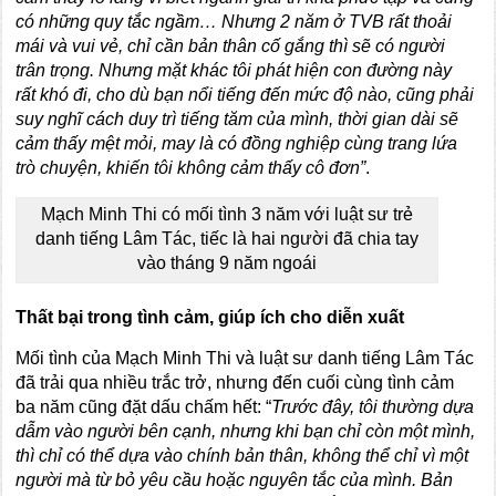
có những quy tắc ngầm… Nhưng 2 năm ở TVB rất thoải
mái và vui vẻ, chỉ cần bản thân cố gắng thì sẽ có người
trân trọng. Nhưng mặt khác tôi phát hiện con đường này
rất khó đi, cho dù bạn nổi tiếng đến mức độ nào, cũng phải
suy nghĩ cách duy trì tiếng tăm của mình, thời gian dài sẽ
cảm thấy mệt mỏi, may là có đồng nghiệp cùng trang lứa
trò chuyện, khiến tôi không cảm thấy cô đơn”
.
Mạch Minh Thi có mối tình 3 năm với luật sư trẻ
danh tiếng Lâm Tác, tiếc là hai người đã chia tay
vào tháng 9 năm ngoái
Thất bại trong tình cảm, giúp ích cho diễn xuất
Mối tình của Mạch Minh Thi và luật sư danh tiếng Lâm Tác
đã trải qua nhiều trắc trở, nhưng đến cuối cùng tình cảm
ba năm cũng đặt dấu chấm hết: “
Trước đây, tôi thường dựa
dẫm vào người bên cạnh, nhưng khi bạn chỉ còn một mình,
thì chỉ có thể dựa vào chính bản thân, không thể chỉ vì một
người mà từ bỏ yêu cầu hoặc nguyên tắc của mình. Bản