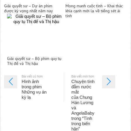
Giải quyết sư – Dự án phim
Mong manh cuộc tình – Khai thác
được kỳ vọng nhất năm nay
khía cạnh mới lạ về tiếng sét ái
tình
Giải quyết sư – Bộ phim quy tụ
Thị đế và Thị hậu
Bài viết cũ hơn
Bài viết mới hơn
Hình ảnh
Chuyện tình
trong phim
đẫm nước
Những vụ án
mắt
kỳ lạ
của Chung
Hán Lương
và
AngelaBaby
trong “Tình
trong biển
hận”