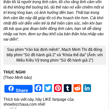
thân tôi là người trọng tình cảm, tôi cho rằng tình cảm vốn
là thứ không thể buông bỏ, dù thế nào nó vẫn chiếm một vị
trí trong lòng bạn, có ảnh hưởng đến bạn. Thất bại trong
tình cảm lần này đã giúp tôi có thu hoạch lớn hơn. Cái khó
nhất đối với diễn viên trẻ là thể hiện cảm xúc, nên khi bạn
đã trải qua giai đoạn biến động tình cảm, bạn sẽ dễ dàng
nhập vai hơn, đem sự đau khổ của bản thân hòa nhập vào
vai diễn
”.
Sau phim “Ván bài định mệnh”, Mạch Minh Thi đã đóng
tiếp phim “Sứ đồ hành giả 2” và “Khóa thế đại” (Ảnh: với
Miêu Kiều Vỹ trong phim “Sứ đồ hành giả 2”)
THỤC NGHI
(Theo
Minh báo)
Facebook
Twitter
Pinterest
Tumblr
Reddit
Link
Share
Thích bài viết này, hãy LIKE fanpage của
showbizchaua.com nhé!