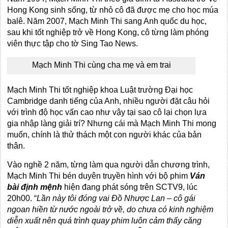
Hong Kong sinh sống, từ nhỏ cô đã được mẹ cho học múa
balê. Năm 2007, Mạch Minh Thi sang Anh quốc du học,
sau khi tốt nghiệp trở về Hong Kong, cô từng làm phóng
viên thực tập cho tờ Sing Tao News.
Mạch Minh Thi cùng cha mẹ và em trai
Mạch Minh Thi tốt nghiệp khoa Luật trường Đại học
Cambridge danh tiếng của Anh, nhiều người đặt câu hỏi
với trình độ học vấn cao như vậy tại sao cô lại chọn lựa
gia nhập làng giải trí? Nhưng cái mà Mạch Minh Thi mong
muốn, chính là thử thách một con người khác của bản
thân.
Vào nghề 2 năm, từng làm qua người dẫn chương trình,
Mạch Minh Thi bén duyên truyền hình với bộ phim
Ván
bài định mệnh
hiện đang phát sóng trên SCTV9, lúc
20h00. “
Lần này tôi đóng vai Đồ Nhược Lan – cô gái
ngoan hiền từ nước ngoài trở về, do chưa có kinh nghiệm
diễn xuất nên quá trình quay phim luôn cảm thấy căng