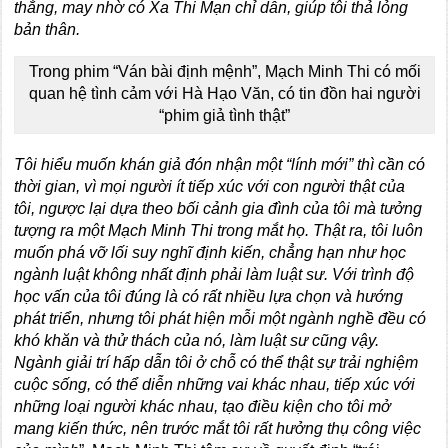
thẳng, may nhờ có Xa Thi Mạn chỉ dẫn, giúp tôi thả lỏng
bản thân.
Trong phim “Ván bài định mệnh”, Mạch Minh Thi có mối
quan hệ tình cảm với Hà Hạo Văn, có tin đồn hai người
“phim giả tình thật”
Tôi hiểu muốn khán giả đón nhận một “lính mới” thì cần có
thời gian, vì mọi người ít tiếp xúc với con người thật của
tôi, ngược lại dựa theo bối cảnh gia đình của tôi mà tưởng
tượng ra một Mạch Minh Thi trong mắt họ. Thật ra, tôi luôn
muốn phá vỡ lối suy nghĩ định kiến, chẳng hạn như học
ngành luật không nhất định phải làm luật sư. Với trình độ
học vấn của tôi đúng là có rất nhiều lựa chọn và hướng
phát triển, nhưng tôi phát hiện mỗi một ngành nghề đều có
khó khăn và thử thách của nó, làm luật sư cũng vậy.
Ngành giải trí hấp dẫn tôi ở chỗ có thể thật sự trải nghiệm
cuộc sống, có thể diễn những vai khác nhau, tiếp xúc với
những loại người khác nhau, tạo điều kiện cho tôi mở
mang kiến thức, nên trước mắt tôi rất hưởng thụ công việc