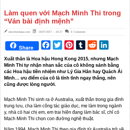
Làm quen với Mạch Minh Thi trong
“Ván bài định mệnh”
showbizchaua.com
18/07/2017 - 20:27
0 Comment
Facebook
Twitter
Pinterest
Tumblr
Reddit
Link
Share
Xuất thân là Hoa hậu Hong Kong 2015, nhưng Mạch
Minh Thi tự nhận nhan sắc của cô không sánh bằng
các Hoa hậu tiền nhiệm như Lý Gia Hân hay Quách Ái
Minh… ưu điểm của cô là tính tình ngay thẳng, nên
cũng được lòng người.
Mạch Minh Thi sinh ra ở Australia, xuất thân trong gia đình
trung lưu, cha làm công tác giáo dục, mẹ làm trong ngành
y, nhà có hai chị em, em trai hiện đang làm bác sĩ, chỉ có
Mạch Minh Thi chọn con đường nghệ thuật.
Năm 1994, Mạch Minh Thi theo gia đình từ Australia trở về