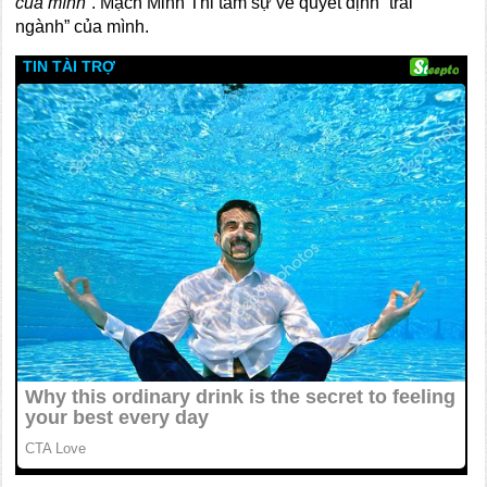
của mình
”. Mạch Minh Thi tâm sự về quyết định “trái
ngành” của mình.