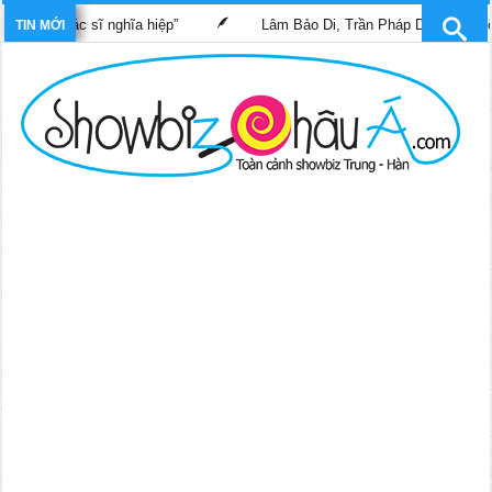
ác sĩ nghĩa hiệp”
Lâm Bảo Di, Trần Pháp Dung tái ngộ màn ảnh 
TIN MỚI