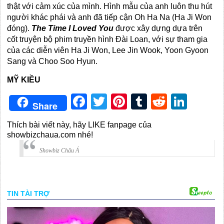
thật với cảm xúc của mình. Hình mẫu của anh luôn thu hút
người khác phái và anh đã tiếp cận Oh Ha Na (Ha Ji Won
đóng).
The Time I Loved You
được xây dựng dựa trên
cốt truyện bộ phim truyền hình Đài Loan, với sự tham gia
của các diễn viên Ha Ji Won, Lee Jin Wook, Yoon Gyoon
Sang và Choo Soo Hyun.
MỸ KIỀU
Facebook
Twitter
Pinterest
Tumblr
Reddit
Link
Share
Thích bài viết này, hãy LIKE fanpage của
showbizchaua.com nhé!
Showbiz Châu Á