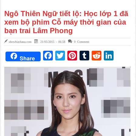
Ngô Thiên Ngữ tiết lộ: Học lớp 1 đã
xem bộ phim Cỗ máy thời gian của
bạn trai Lâm Phong
showbizchaua.com
21/05/2015 - 06:58
0 Comment
Facebook
Twitter
Pinterest
Tumblr
Reddit
Link
Share