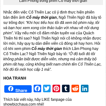
Lâm Phong trong phim Cổ máy thời gian
Nhắc đến việc Cổ Thiên Lạc có ý định thực hiện phiên
bản điện ảnh
Cỗ máy thời gian
,
Ngô Thiên Ngữ đã bày tỏ
sự trông đợi:
“Khi học tiểu học tôi đã xem bộ phim này, tôi
và bạn học xem xong còn thảo luận với nhau về nội dung
phim”.
Vậy nếu mời cô đảm nhận tuyến vai của Quách
Thiện Ni thì sao? Ngô Thiên Ngữ nói cô không nhận được
lời mời, hãy quy tụ dàn diễn viên cũ đóng sẽ hay hơn. Hỏi
cô khi xem phim
Cỗ máy thời gian
thích Lâm Phong hay
Cổ Thiên Lạc? Ngô Thiên Ngữ bày tỏ:
“Ở độ tuổi đó tôi
không phân biệt được diễn viên, nhưng mà cảm thấy bộ
phim rất hay, cũng không biết nam chính tên Cổ Thiên Lạc,
hồi đó tôi mới học cấp 1 mà”.
HOA TRANH
Facebook
Twitter
Pinterest
Tumblr
Reddit
Link
Share
Thích bài viết này, hãy LIKE fanpage của
showbizchaua.com nhé!