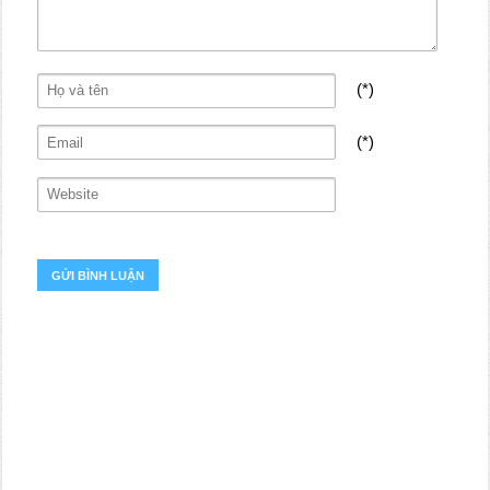
(*)
(*)