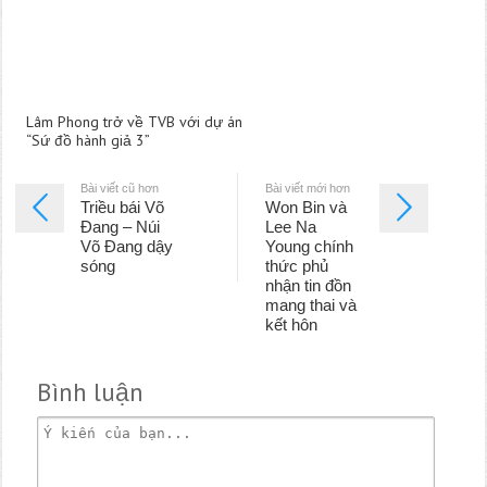
Lâm Phong trở về TVB với dự án
“Sứ đồ hành giả 3”
Bài viết cũ hơn
Bài viết mới hơn
Triều bái Võ
Won Bin và
Đang – Núi
Lee Na
Võ Đang dậy
Young chính
sóng
thức phủ
nhận tin đồn
mang thai và
kết hôn
Bình luận