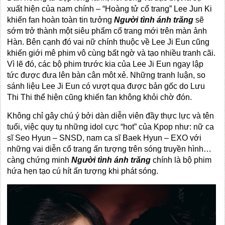
xuất hiện của nam chính – “Hoàng tử cổ trang” Lee Jun Ki
khiến fan hoàn toàn tin tưởng
Người tình ánh trăng
sẽ
sớm trở thành một siêu phẩm cổ trang mới trên màn ảnh
Hàn. Bên cạnh đó vai nữ chính thuộc về Lee Ji Eun cũng
khiến giới mê phim vô cùng bất ngờ và tạo nhiều tranh cãi.
Vì lẽ đó, các bộ phim trước kia của Lee Ji Eun ngay lập
tức được đưa lên bàn cân môt xẻ. Những tranh luận, so
sánh liệu Lee Ji Eun có vượt qua được bản gốc do Lưu
Thi Thi thể hiện cũng khiến fan không khỏi chờ đón.
Không chỉ gây chú ý bởi dàn diễn viên đầy thực lực và tên
tuổi, việc quy tụ những idol cực “hot” của Kpop như: nữ ca
sĩ Seo Hyun – SNSD, nam ca sĩ Baek Hyun – EXO với
những vai diễn cổ trang ấn tượng trên sóng truyền hình…
càng chứng minh
Người tình ánh trăng
chính là bộ phim
hứa hẹn tạo cú hít ấn tượng khi phát sóng.