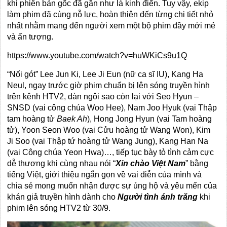
khi phiên bản gốc đã gần như là kinh điển. Tuy vậy, ekip
làm phim đã cùng nỗ lực, hoàn thiện đến từng chi tiết nhỏ
nhất nhằm mang đến người xem một bộ phim đầy mới mẻ
và ấn tượng.
https://www.youtube.com/watch?v=huWKiCs9u1Q
“Nối gót” Lee Jun Ki, Lee Ji Eun (nữ ca sĩ IU), Kang Ha
Neul, ngay trước giờ phim chuẩn bị lên sóng truyền hình
trên kênh HTV2, dàn ngôi sao còn lại với Seo Hyun –
SNSD (vai công chúa Woo Hee), Nam Joo Hyuk (vai Thập
tam hoàng tử
Baek Ah
), Hong Jong Hyun (vai Tam hoàng
tử), Yoon Seon Woo (vai Cửu hoàng tử Wang Won), Kim
Ji Soo (vai Thập tứ hoàng tử Wang Jung), Kang Han Na
(vai Công chúa Yeon Hwa)…, tiếp tục bày tỏ tình cảm cực
dễ thương khi cùng nhau nói “
Xin chào Việt Nam
” bằng
tiếng Việt, giới thiệu ngắn gọn về vai diễn của mình và
chia sẻ mong muốn nhận được sự ủng hộ và yêu mến của
khán giả truyền hình dành cho
Người tình ánh trăng
khi
phim lên sóng HTV2 từ 30/9.