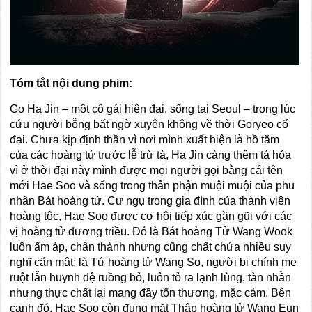
Tóm tắt nội dung phim:
Go Ha Jin – một cô gái hiện đại, sống tại Seoul – trong lúc
cứu người bỗng bất ngờ xuyên không về thời Goryeo cổ
đại. Chưa kịp định thần vì nơi mình xuất hiện là hồ tắm
của các hoàng tử trước lễ trừ tà, Ha Jin càng thêm tá hỏa
vì ở thời đại này mình được mọi người gọi bằng cái tên
mới Hae Soo và sống trong thân phận muội muội của phu
nhân Bát hoàng tử. Cư ngụ trong gia đình của thành viên
hoàng tộc, Hae Soo được cơ hội tiếp xúc gần gũi với các
vị hoàng tử đương triều. Đó là Bát hoàng Tử Wang Wook
luôn ấm áp, chân thành nhưng cũng chất chứa nhiều suy
nghĩ cẩn mật; là Tứ hoàng tử Wang So, người bị chính mẹ
ruột lẫn huynh đệ ruồng bỏ, luôn tỏ ra lạnh lùng, tàn nhẫn
nhưng thực chất lại mang đầy tổn thương, mặc cảm. Bên
cạnh đó, Hae Soo còn đụng mặt Thập hoàng tử Wang Eun