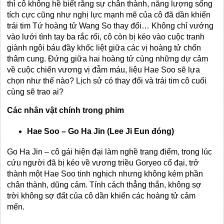
thì cô không hề biết rằng sự chân thành, năng lượng sống
tích cực cũng như nghị lực mạnh mẽ của cô đã dần khiến
trái tim Tứ hoàng tử Wang So thay đổi… Không chỉ vướng
vào lưới tình tay ba rắc rối, cô còn bị kéo vào cuộc tranh
giành ngôi báu đầy khốc liệt giữa các vị hoàng tử chốn
thâm cung. Đứng giữa hai hoàng tử cùng những dự cảm
về cuộc chiến vương vị đẫm máu, liệu Hae Soo sẽ lựa
chọn như thế nào? Lịch sử có thay đổi và trái tim cô cuối
cùng sẽ trao ai?
Các nhân vật chính trong phim
Hae Soo –
Go Ha Jin (Lee Ji Eun đóng)
Go Ha Jin – cô gái hiện đại làm nghề trang điểm, trong lúc
cứu người đã bị kéo về vương triều Goryeo cổ đại, trở
thành một Hae Soo tinh nghịch nhưng không kém phần
chân thành, dũng cảm. Tính cách thẳng thắn, không sợ
trời không sợ đất của cô dần khiến các hoàng tử cảm
mến.