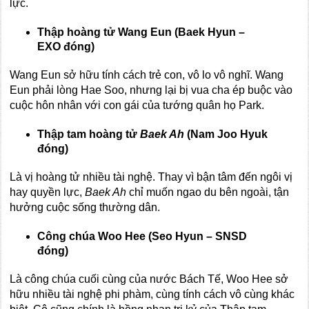
lực.
Thập hoàng tử
Wang Eun (Baek Hyun –
EXO đóng)
Wang Eun sở hữu tính cách trẻ con, vô lo vô nghĩ. Wang
Eun phải lòng Hae Soo, nhưng lại bị vua cha ép buộc vào
cuộc hôn nhân với con gái của tướng quân họ Park.
Thập tam hoàng tử
Baek Ah
(Nam Joo Hyuk
đóng)
Là vị hoàng tử nhiều tài nghệ. Thay vì bận tâm đến ngôi vị
hay quyền lực,
Baek Ah
chỉ muốn ngao du bên ngoài, tận
hưởng cuộc sống thường dân.
Công chúa
Woo Hee
(Seo Hyun – SNSD
đóng)
Là công chúa cuối cùng của nước Bách Tế, Woo Hee sở
hữu nhiều tài nghệ phi phàm, cùng tính cách vô cùng khác