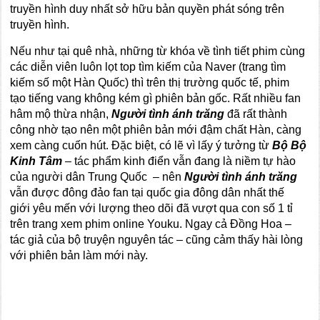
truyền hình duy nhất sở hữu bản quyền phát sóng trên
truyền hình.
Nếu như tại quê nhà, những từ khóa về tình tiết phim cùng
các diễn viên luôn lọt top tìm kiếm của Naver (trang tìm
kiếm số một Hàn Quốc) thì trên thị trường quốc tế, phim
tạo tiếng vang không kém gì phiên bản gốc. Rất nhiều fan
hâm mộ thừa nhận,
Người tình ánh trăng
đã rất thành
công nhờ tạo nên một phiên bản mới đậm chất Hàn, càng
xem càng cuốn hút. Đặc biệt, có lẽ vì lấy ý tưởng từ
Bộ Bộ
Kinh Tâm
– tác phẩm kinh điển vẫn đang là niềm tự hào
của người dân Trung Quốc – nên
Người tình ánh trăng
vẫn được đông đảo fan tại quốc gia đông dân nhất thế
giới yêu mến với lượng theo dõi đã vượt qua con số 1 tỉ
trên trang xem phim online Youku. Ngay cả Đồng Hoa –
tác giả của bộ truyện nguyên tác – cũng cảm thấy hài lòng
với phiên bản làm mới này.