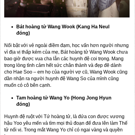
Bát hoàng tử Wang Wook
(Kang Ha Neul
đóng)
Nổi bật với vẻ ngoài điềm đạm, học vấn hơn người nhưng
vì địa vị thấp kém của mẹ, Bát hoàng tử Wang Wook chưa
bao giờ được vua cha lẫn các huynh đệ coi trọng. Mang
trong lòng tình cảm hết sức chân thành và đẹp đẽ dành
cho Hae Soo – em họ của người vợ cũ, Wang Wook cũng
dần nhận ra người huynh đệ Wang So của mình cũng
muốn có cô bên cạnh.
Tam hoàng tử Wang
Yo (Hong Jong Hyun
đóng)
Huynh đệ ruột với Tứ hoàng tử, là đứa con được vương
hậu Yoo yêu mến và tìm mọi thủ đoạn để đưa lên làm Thế
tử nối vị. Trong mắt Wang Yo chỉ có ngai vàng và quyền