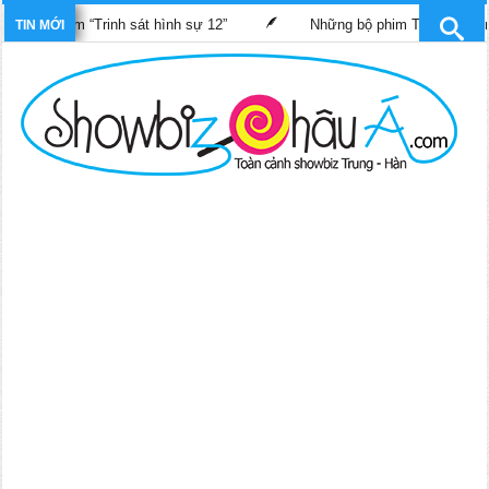
nh sát hình sự 12”
Những bộ phim TVB dự kiến phát sóng trên 
TIN MỚI