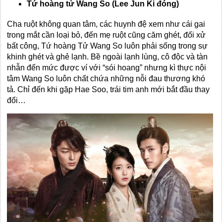
Tứ hoàng tử Wang So
(Lee Jun Ki đóng)
Cha ruột không quan tâm, các huynh đệ xem như cái gai
trong mắt cần loại bỏ, đến mẹ ruột cũng căm ghét, đối xử
bất công, Tứ hoàng Tử Wang So luôn phải sống trong sự
khinh ghét và ghẻ lạnh. Bề ngoài lạnh lùng, cô độc và tàn
nhẫn đến mức được ví với “sói hoang” nhưng kì thực nội
tâm Wang So luôn chất chứa những nỗi đau thương khó
tả. Chỉ đến khi gặp Hae Soo, trái tim anh mới bắt đầu thay
đổi…