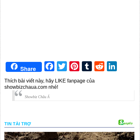
Facebook
Twitter
Pinterest
Tumblr
Reddit
Link
Share
Thích bài viết này, hãy LIKE fanpage của
showbizchaua.com nhé!
Showbiz Châu Á