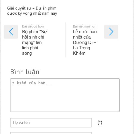
Giải quyết sư – Dự án phim
được kỳ vọng nhất năm nay
Bài viết cũ hơn
Bài viết mới hơn
Bộ phim “Sự
Lễ cưới náo
hồi sinh chí
nhiệt của
mạng” lên
Dương Di –
lịch phát
La Trọng
sóng
Khiêm
Bình luận
(*)