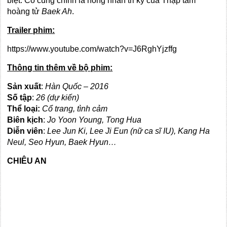
biệt. Cô cũng chính là hồng nhan tri kỷ của Thập tam
hoàng tử
Baek Ah
.
Trailer phim:
https://www.youtube.com/watch?v=J6RghYjzffg
Thông tin thêm về bộ phim:
Sản xuất
:
Hàn Quốc – 2016
Số tập
:
26 (dự kiến)
Thể loại:
Cổ trang, tình cảm
Biên kịch
:
Jo Yoon Young, Tong Hua
Diễn viên
:
Lee Jun Ki,
Lee Ji Eun (nữ ca sĩ IU
),
Kang Ha
Neul, Seo Hy
u
n, Baek Hyun
…
CHIÊU AN