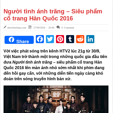
Người tình ánh trăng – Siêu phẩm
cổ trang Hàn Quốc 2016
showbizchaua.com
27/09/2016 - 20:06
0 Comment
Facebook
Twitter
Pinterest
Tumblr
Reddit
Link
Share
Với việc phát sóng trên kênh HTV2 lúc 21g từ 30/9,
Việt Nam trở thành một trong những quốc gia đầu tiên
đưa
Người tình ánh trăng
– siêu phẩm cổ trang Hàn
Quốc 2016 lên màn ảnh nhỏ sớm nhất khi phim đang
đến hồi gay cấn, với những diễn tiến ngày càng khó
đoán trên sóng truyền hình bản xứ.