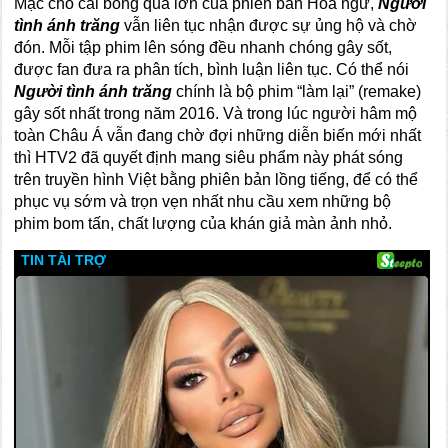
Mặc cho cái bóng quá lớn của phiên bản Hoa ngữ,
Người
tình ánh trăng
vẫn liên tục nhận được sự ủng hộ và chờ
đón. Mỗi tập phim lên sóng đều nhanh chóng gây sốt,
được fan đưa ra phân tích, bình luận liên tục. Có thể nói
Người tình ánh trăng
chính là bộ phim “làm lại” (remake)
gây sốt nhất trong năm 2016. Và trong lúc người hâm mộ
toàn Châu Á vẫn đang chờ đợi những diễn biến mới nhất
thì HTV2 đã quyết định mang siêu phẩm này phát sóng
trên truyền hình Việt bằng phiên bản lồng tiếng, để có thể
phục vụ sớm và trọn vẹn nhất nhu cầu xem những bộ
phim bom tấn, chất lượng của khán giả màn ảnh nhỏ.