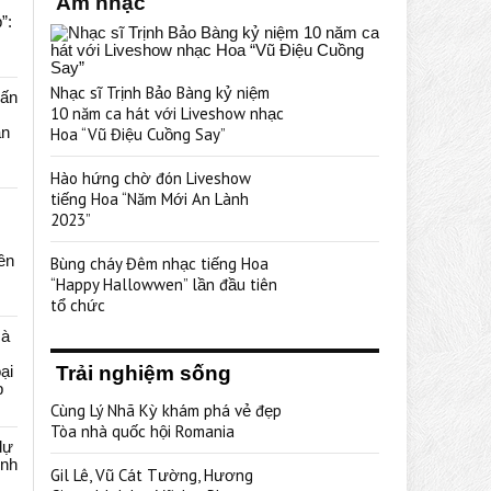
Âm nhạc
”:
Nhạc sĩ Trịnh Bảo Bàng kỷ niệm
uấn
10 năm ca hát với Liveshow nhạc
ạn
Hoa “Vũ Điệu Cuồng Say”
Hào hứng chờ đón Liveshow
tiếng Hoa “Năm Mới An Lành
2023”
rên
Bùng cháy Đêm nhạc tiếng Hoa
“Happy Hallowwen” lần đầu tiên
tổ chức
cà
ại
Trải nghiệm sống
p
Cùng Lý Nhã Kỳ khám phá vẻ đẹp
Tòa nhà quốc hội Romania
dự
ênh
Gil Lê, Vũ Cát Tường, Hương