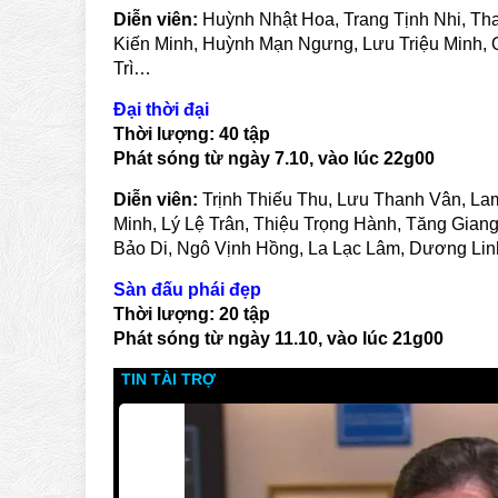
Diễn viên:
Huỳnh Nhật Hoa, Trang Tịnh Nhi, Th
Kiến Minh, Huỳnh Mạn Ngưng, Lưu Triệu Minh, Q
Trì…
Đại thời đại
Thời lượng:
40
tập
Phát sóng từ ngày
7
.10, vào lúc 2
2
g00
Diễn viên:
Trịnh Thiếu Thu, Lưu Thanh Vân, La
Minh, Lý Lệ Trân, Thiệu Trọng Hành, Tăng Gian
Bảo Di, Ngô Vịnh Hồng, La Lạc Lâm, Dương Lin
Sàn đấu phái đẹp
Thời lượng:
20
tập
Phát sóng từ ngày
11
.10, vào lúc 21g00