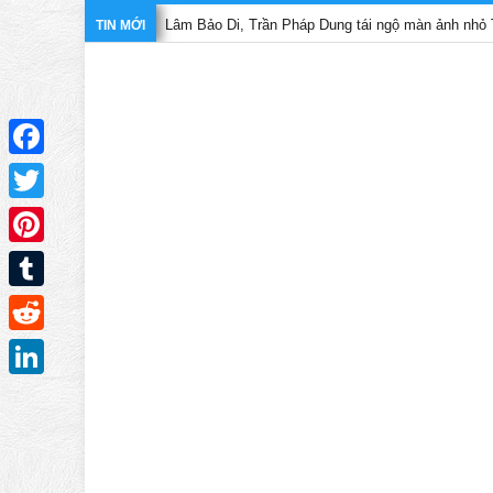
Lâm Bảo Di, Trần Pháp Dung tái ngộ màn ảnh nhỏ TVB trong p
TIN MỚI
Facebook
Twitter
Pinterest
Tumblr
Reddit
LinkedIn