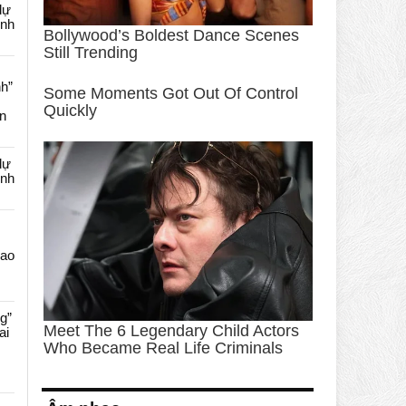
dự
ênh
nh”
an
dự
ênh
Cao
g”
ai