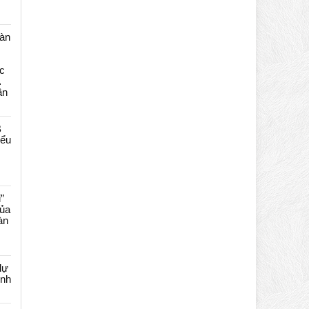
màn
c
…
ần
B
iểu
”
của
àn
dự
ênh