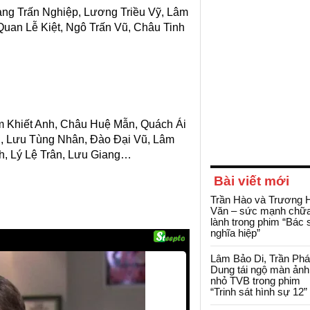
ang Trấn Nghiệp, Lương Triều Vỹ, Lâm
uan Lễ Kiệt, Ngô Trấn Vũ, Châu Tinh
m Khiết Anh, Châu Huệ Mẫn, Quách Ái
g, Lưu Tùng Nhân, Đào Đại Vũ, Lâm
h, Lý Lệ Trân, Lưu Giang…
Bài viết mới
Trần Hào và Trương 
Văn – sức mạnh chữ
lành trong phim “Bác 
nghĩa hiệp”
Lâm Bảo Di, Trần Ph
Dung tái ngộ màn ảnh
nhỏ TVB trong phim
“Trinh sát hình sự 12”