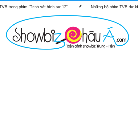
him “Trinh sát hình sự 12”
Những bộ phim TVB dự kiến phát só