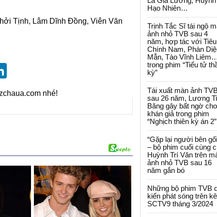
La Gia Lương, Huỳnh
Hạo Nhiên…
hởi Tịnh, Lâm Dĩnh Đồng, Viên Văn
Trịnh Tắc Sĩ tái ngộ 
ảnh nhỏ TVB sau 4
năm, hợp tác với Tiêu
Chính Nam, Phàn Diệ
Mẫn, Tào Vĩnh Liêm
trong phim “Tiểu tử th
st
blr
eddit
LinkedIn
kỳ”
Tái xuất màn ảnh TV
izchaua.com nhé!
sau 26 năm, Lương T
Băng gây bất ngờ cho
khán giả trong phim
“Nghịch thiên kỳ án 2”
“Gặp lại người bên gối
– bộ phim cuối cùng 
Huỳnh Trí Văn trên m
ảnh nhỏ TVB sau 16
năm gắn bó
Những bộ phim TVB 
kiến phát sóng trên k
SCTV9 tháng 3/2024