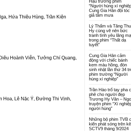
Hậu trường phim
“Người hùng xí nghiệp
Cung Gia Hân đội tóc
giả tắm mưa
ga, Hứa Thiệu Hùng, Trần Kiện
Lý Thấm và Tăng Th
Hy cùng vẽ nên bức
tranh tình yêu lãng m
trong phim “Thất dạ
tuyết”
Cung Gia Hân cảm
Diêu Hoành Viễn, Tưởng Chí Quang,
động với chiếc bánh
kem màu hồng, đón
sinh nhật lần thứ 34 t
phim trường “Người
hùng xí nghiệp”
Trần Hào trổ tay pha 
phê cho người đẹp
n Hoa, Lê Nặc Ý, Đường Thi Vịnh,
Trương Hy Văn – Ngo
truyện phim “Xí nghiệ
người hùng”
Những bộ phim TVB 
kiến phát sóng trên k
SCTV9 tháng 9/2024