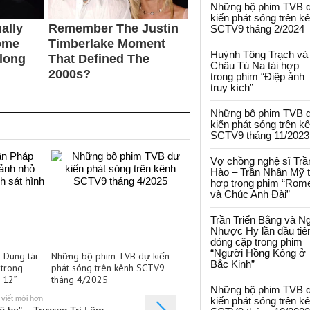
Những bộ phim TVB 
kiến phát sóng trên k
SCTV9 tháng 2/2024
Huỳnh Tông Trạch và
Châu Tú Na tái hợp
trong phim “Điệp ảnh
truy kích”
Những bộ phim TVB 
kiến phát sóng trên k
SCTV9 tháng 11/2023
Vợ chồng nghệ sĩ Trầ
Hào – Trần Nhân Mỹ t
hợp trong phim “Rom
và Chúc Anh Đài”
Trần Triển Bằng và N
Nhược Hy lần đầu tiê
đóng cặp trong phim
“Người Hồng Kông ở
 Dung tái
Những bộ phim TVB dự kiến
Bắc Kinh”
trong
phát sóng trên kênh SCTV9
ự 12”
tháng 4/2025
Những bộ phim TVB 
 viết mới hơn
kiến phát sóng trên k