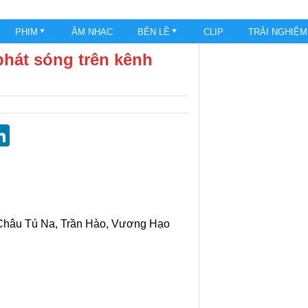
PHIM
ÂM NHẠC
BÊN LỀ
CLIP
TRẢI NGHIỆ
hát sóng trên kênh
st
blr
eddit
LinkedIn
 Châu Tú Na, Trần Hào, Vương Hạo