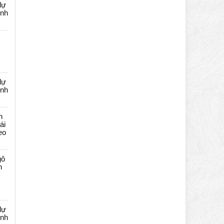
dự
ênh
dự
ênh
n
ái
eo
gô
n
dự
ênh