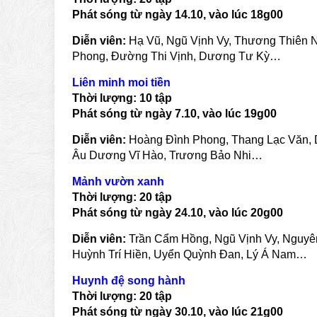
Phát sóng từ ngày
14
.10, vào lúc
18
g00
Diễn viên:
Hạ Vũ, Ngũ Vịnh Vy, Thương Thiên N
Phong, Đường Thi Vịnh, Dương Tư Kỳ…
Liên minh moi tiền
Thời lượng:
10
tập
Phát sóng từ ngày
7
.10, vào lúc
19
g00
Diễn viên:
Hoàng Đình Phong, Thang Lạc Văn, 
Âu Dương Vĩ Hào, Trương Bảo Nhi…
Mảnh vườn xanh
Thời lượng:
20
tập
Phát sóng từ ngày
24
.10, vào lúc 2
0
g00
Diễn viên:
Trần Cẩm Hồng, Ngũ Vịnh Vy, Nguyê
Huỳnh Trí Hiền, Uyển Quỳnh Đan, Lý Á Nam…
Huynh đệ song hành
Thời lượng:
20
tập
Phát sóng từ ngày
30
.10, vào lúc 2
1
g00