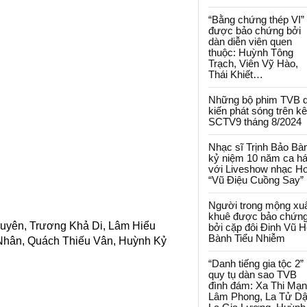
“Bằng chứng thép VI”
được bảo chứng bởi
dàn diễn viên quen
thuộc: Huỳnh Tông
Trạch, Viên Vỹ Hào,
Thái Khiết…
Những bộ phim TVB 
kiến phát sóng trên k
SCTV9 tháng 8/2024
Nhạc sĩ Trịnh Bảo Bà
kỷ niệm 10 năm ca há
với Liveshow nhạc H
“Vũ Điệu Cuồng Say”
Người trong mộng xu
khuê được bảo chứn
Huyên, Trương Khả Di, Lâm Hiểu
bởi cặp đôi Đinh Vũ H
Bành Tiểu Nhiễm
Nhân, Quách Thiếu Vân, Huỳnh Kỷ
“Danh tiếng gia tộc 2”
quy tụ dàn sao TVB
đình đám: Xa Thi Mạn
Lâm Phong, La Tử Dậ