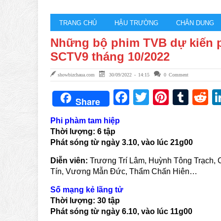
TRANG CHỦ
HẬU TRƯỜNG
CHÂN DUNG
Những bộ phim TVB dự kiến p
SCTV9 tháng 10/2022
showbizchaua.com
30/09/2022 - 14:15
0 Comment
Facebook
Twitter
Pintere
Tum
R
Share
Phi phàm tam hiệp
Thời lượng: 6 tập
Phát sóng từ ngày 3.10, vào lúc 21g00
Diễn viên:
Trương Trí Lâm, Huỳnh Tông Trạch,
Tín, Vương Mẫn Đức, Thẩm Chấn Hiên…
Số mạng kẻ lãng tử
Thời lượng:
30
tập
Phát sóng từ ngày
6
.10, vào lúc
1
1g00