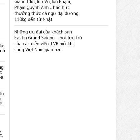
Giang Idol, Jun Vũ, Jun Phạm,
Phạm Quỳnh Anh… háo hức
thưởng thức cá ngừ đại dương
110kg đến từ Nhật
Những ưu đãi của khách sạn
Eastin Grand Saigon – nơi lưu trú
của các diễn viên TVB mỗi khi
dự
sang Việt Nam giao lưu
ênh
ng
t
oa
ân
g
ề,
,
t,