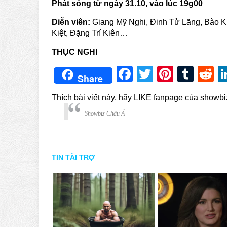
Phát sóng từ ngày
31
.10, vào lúc
19
g00
Diễn viên:
Giang Mỹ Nghi, Đinh Tử Lãng, Bào K
Kiệt, Đặng Trí Kiên…
THỤC NGHI
Facebook
Twitter
Pintere
Tum
R
Share
Thích bài viết này, hãy LIKE fanpage của showb
Showbiz Châu Á