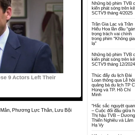
Những bộ phim TVB 
kiến phát sóng trên k
SCTV9 tháng 4/2025
Trần Gia Lạc và Trần
Hiểu Hoa lần đầu “gá
trọng trách vai chính
trong phim “Không gi
lạ”
Những bộ phim TVB 
kiến phát sóng trên k
SCTV9 tháng 12/2024
Thúc đẩy du lịch Đài
Loan thông qua Lễ hội
quảng bá du lịch TP 
Hùng và TP. Hồ Chí
Minh
“Hắc sắc nguyệt quan
 Mân, Phương Lực Thân, Lưu Bội
– Cuộc đối đầu giữa h
Thị hậu TVB – Dương
Thiến Nghiêu và Lâm
Hạ Vy