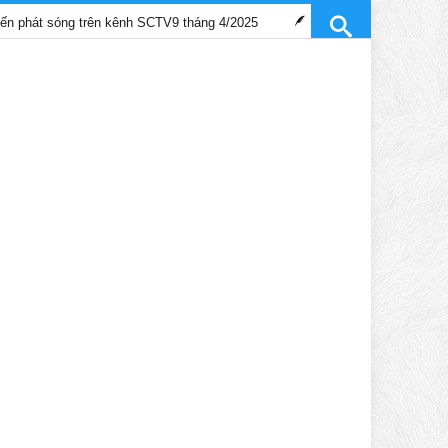
ng trên kênh SCTV9 tháng 4/2025
Trần Gia Lạc và Trần Hiểu Hoa 