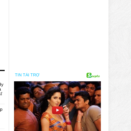
Hy
a
sĩ
áp