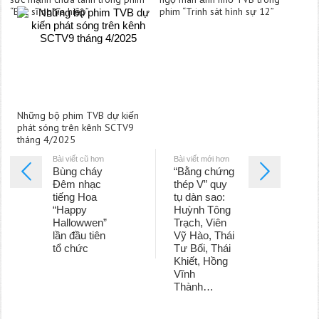
“Bác sĩ nghĩa hiệp”
phim “Trinh sát hình sự 12”
Những bộ phim TVB dự kiến
phát sóng trên kênh SCTV9
tháng 4/2025
Bài viết cũ hơn
Bài viết mới hơn
Bùng cháy
“Bằng chứng
Đêm nhạc
thép V” quy
tiếng Hoa
tụ dàn sao:
“Happy
Huỳnh Tông
Hallowwen”
Trạch, Viên
lần đầu tiên
Vỹ Hào, Thái
tổ chức
Tư Bối, Thái
Khiết, Hồng
Vĩnh
Thành…