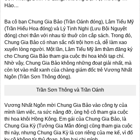
Hào…
Ba cô bạn Chung Gia Bảo (Trần Oánh đóng), Lâm Tiểu Mỹ
(Trần Hiểu Hoa đóng) và Lý Tịnh Nghi (Lưu Bội Nguyệt
đóng) chơi thân với nhau từ thuở còn cắp sách. Trong đó,
Chung Gia Bảo có nhan sắc nổi trội hơn cả, dễ làm xao
xuyến lòng người. Một lần, Lâm Tiểu Mỹ âm thầm đăng ký
cho Chung Gia Bảo tham gia cuộc thi hoa khôi tạp chí.
Nhờ vậy, Chung Gia Bảo không những đoạt giải nhất, mà
còn lọt vào mắt xanh của chàng giám đốc trẻ Vương Nhất
Ngôn (Trần Sơn Thông đóng).
Trần Sơn Thông và Trần Oánh
Vương Nhất Ngôn mời Chung Gia Bảo vào công ty của
mình làm việc, ra sức nâng đỡ, ủng hộ cô tham gia cuộc
thi hoa khôi Hồng Kông. Em gái của Chung Gia Bảo, là
Chung Gia Kỳ (Tưởng Gia Mân đóng) cũng tham gia cuộc
thi này, nhưng Chung Gia Kỳ là con riêng của mẹ kế, vì đố
kỵ cô không từ thủ đoạn, hãm hại chị mình.