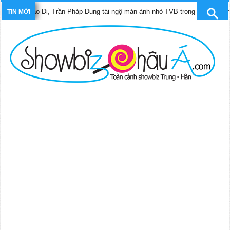
Bảo Di, Trần Pháp Dung tái ngộ màn ảnh nhỏ TVB trong phim “Trinh sát hình
TIN MỚI