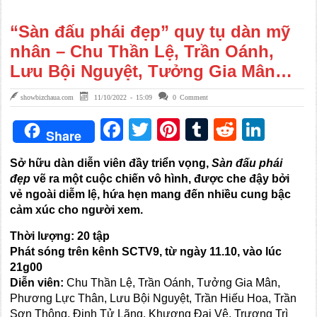
“Sàn đấu phái đẹp” quy tụ dàn mỹ
nhân – Chu Thần Lệ, Trần Oánh,
Lưu Bội Nguyệt, Tưởng Gia Mân…
showbizchaua.com
11/10/2022 - 15:09
0 Comment
Facebook
Twitter
Pinterest
Tumblr
Reddit
Link
Share
Sở hữu dàn diễn viên đầy triển vọng,
Sàn đấu phái
đẹp
vẽ ra một cuộc chiến vô hình, được che đậy bởi
vẻ ngoài diễm lệ, hứa hẹn mang đến nhiều cung bậc
cảm xúc cho người xem.
Thời lượng: 20 tập
Phát sóng trên kênh SCTV9, từ ngày 11.10, vào lúc
21g00
Diễn viên:
Chu Thần Lệ, Trần Oánh, Tưởng Gia Mân,
Phương Lực Thân, Lưu Bội Nguyệt, Trần Hiếu Hoa, Trần
Sơn Thông, Đinh Tử Lãng, Khương Đại Vệ, Trương Trì