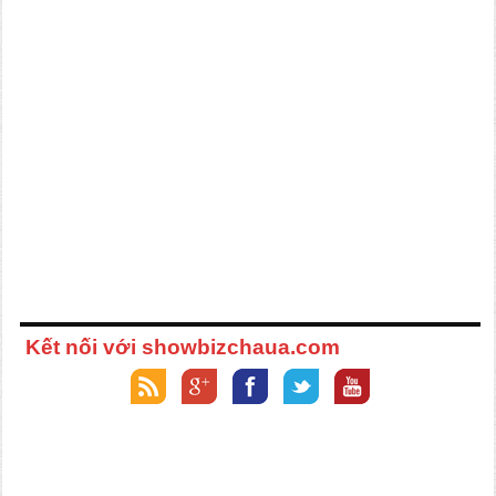
Kết nối với showbizchaua.com