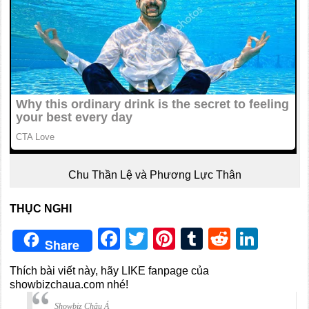
Chu Thần Lệ và Phương Lực Thân
THỤC NGHI
Facebook
Twitter
Pinterest
Tumblr
Reddit
Link
Share
Thích bài viết này, hãy LIKE fanpage của
showbizchaua.com nhé!
Showbiz Châu Á