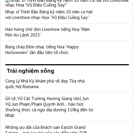
Nhạc sĩ Trịnh Bảo Bàng kỷ niệm 10 năm ca hát
với Liveshow nhạc Hoa “Vũ Điệu Cuồng Say”
Hào hứng chờ đón Liveshow tiếng Hoa “Năm
Mới An Lành 2023”
Bùng cháy Đêm nhạc tiếng Hoa “Happy
Hallowwen” lần đầu tiên tổ chức
Trải nghiệm sống
Cùng Lý Nhã Kỳ khám phá vẻ đẹp Tòa nhà
quốc hội Romania
Gil Lê, Vũ Cát Tường, Hương Giang Idol, Jun
Vũ, Jun Phạm, Phạm Quỳnh Anh… háo hức
thưởng thức cá ngừ đại dương 110kg đến từ
Nhật
Những ưu đãi của khách sạn Eastin Grand
Saigon – nơi lưu trú của các diễn viên TVB