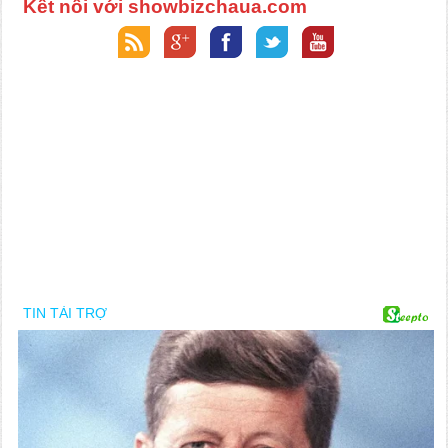
Kết nối với showbizchaua.com