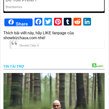
Facebook
Twitter
Pinterest
Tumblr
Reddit
Link
Share
Thích bài viết này, hãy LIKE fanpage của
showbizchaua.com nhé!
Showbiz Châu Á