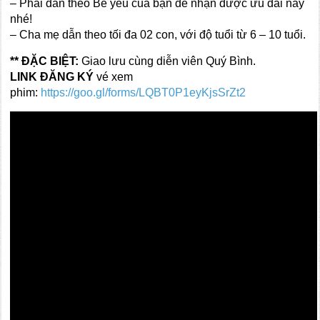
– Phải dẫn theo Bé yêu của bạn để nhận được ưu đãi này
nhé!
– Cha mẹ dẫn theo tối đa 02 con, với độ tuổi từ 6 – 10 tuổi.
** ĐẶC BIỆT:
Giao lưu cùng diễn viên Quý Bình.
LINK ĐĂNG KÝ
vé xem
phim:
https://goo.gl/forms/LQBT0P1eyKjsSrZt2