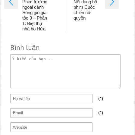
Phim trường
Nội dung bộ
ngoại cảnh
phim Cuộc
Sóng gió gia
chiến nữ
tộc 3 – Phần
quyền
1: Biệt thự
nhà họ Hứa
Bình luận
(*)
(*)