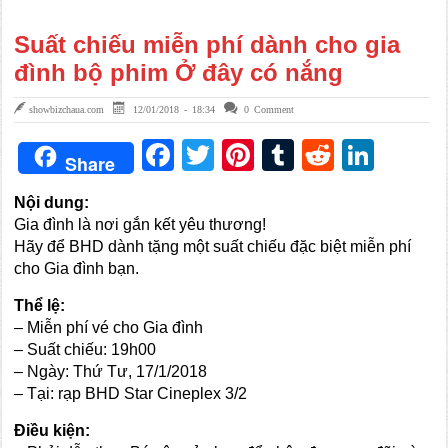
Suất chiếu miễn phí dành cho gia
đình bộ phim Ở đây có nắng
showbizchaua.com
12/01/2018 - 18:34
0 Comment
Facebook
Twitter
Pinterest
Tumblr
Reddit
Link
Share
Nội dung:
Gia đình là nơi gắn kết yêu thương!
Hãy để BHD dành tặng một suất chiếu đặc biệt miễn phí
cho Gia đình bạn.
Thể lệ:
– Miễn phí vé cho Gia đình
– Suất chiếu: 19h00
– Ngày: Thứ Tư, 17/1/2018
– Tại: rạp BHD Star Cineplex 3/2
Điều kiện: