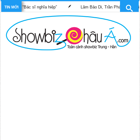
him “Bác sĩ nghĩa hiệp”
Lâm Bảo Di, Trần Pháp Dung tái ngộ mà
TIN MỚI