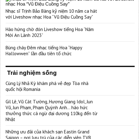
Nhạc sĩ Trịnh Bảo Bàng kỷ niệm 10 năm ca hát
với Liveshow nhạc Hoa “Vũ Điệu Cuồng Say”
Hào hứng chờ đón Liveshow tiếng Hoa “Năm
Mới An Lành 2023”
Bùng cháy Đêm nhạc tiếng Hoa “Happy
Hallowwen” lần đầu tiên tổ chức
Trải nghiệm sống
Cùng Lý Nhã Kỳ khám phá vẻ đẹp Tòa nhà
quốc hội Romania
Gil Lê, Vũ Cát Tường, Hương Giang Idol, Jun
Vũ, Jun Phạm, Phạm Quỳnh Anh… háo hức
thưởng thức cá ngừ đại dương 110kg đến từ
Nhật
Những ưu đãi của khách sạn Eastin Grand
Saigon – nơi lưu trú của các diễn viên TVB