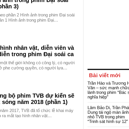
 ảnh trong phim Đại soái
phần 3)
heo phần 2 Hình ảnh trong phim Đại soái
ần 1 Hình ảnh trong phim Đại…
hình nhân vật, diễn viên và
diễn trong phim Đại soái ca
một thế giới không có công lý, có người
ở phe cường quyền, có người lựa…
Bài viết mới
Trần Hào và Trương 
Văn – sức mạnh chữ
lành trong phim “Bác 
ng bộ phim TVB dự kiến sẽ
nghĩa hiệp”
 sóng năm 2018 (phần 1)
Lâm Bảo Di, Trần Ph
 năm 2017, TVB đã tổ chức lễ khai máy
Dung tái ngộ màn ảnh
o ra mắt tạo hình nhân vật…
nhỏ TVB trong phim
“Trinh sát hình sự 12”