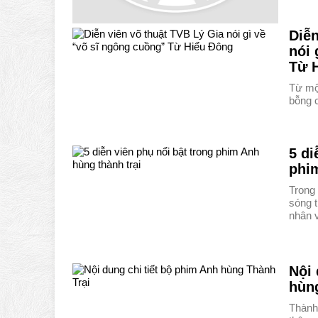
Diễn
nói 
Từ 
Từ một
bỗng 
5 di
phim
Trong 
sóng 
nhân 
Nội 
hùn
Thành