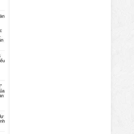
màn
c
…
ần
B
iểu
”
của
àn
dự
ênh