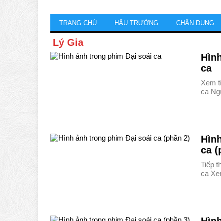
TRANG CHỦ
HẬU TRƯỜNG
CHÂN DUNG
Lý Gia
Hình
ca
Xem ti
ca Ng
Hình
ca (
Tiếp t
ca Xe