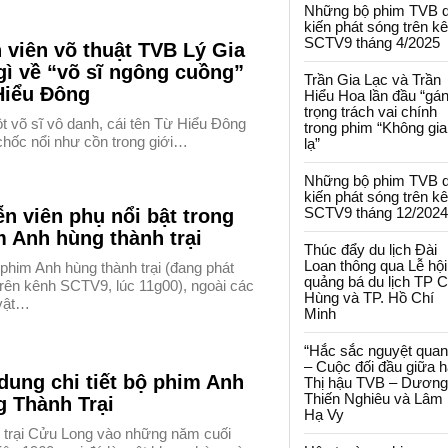
Những bộ phim TVB 
kiến phát sóng trên k
SCTV9 tháng 4/2025
 viên võ thuật TVB Lý Gia
gì về “võ sĩ ngông cuồng”
Trần Gia Lạc và Trần
Hiểu Đông
Hiểu Hoa lần đầu “gá
trọng trách vai chính
 võ sĩ vô danh, cái tên Từ Hiểu Đông
trong phim “Không gi
chốc nổi như cồn trong giới…
lạ”
Những bộ phim TVB 
kiến phát sóng trên k
SCTV9 tháng 12/2024
ễn viên phụ nổi bật trong
 Anh hùng thành trại
Thúc đẩy du lịch Đài
Loan thông qua Lễ hội
phim Anh hùng thành trại (đang phát
quảng bá du lịch TP 
trên kênh SCTV9, lúc 11g00), ngoài các
Hùng và TP. Hồ Chí
vật…
Minh
“Hắc sắc nguyệt quan
– Cuộc đối đầu giữa h
dung chi tiết bộ phim Anh
Thị hậu TVB – Dương
Thiến Nghiêu và Lâm
g Thành Trại
Hạ Vy
 trại Cửu Long vào những năm cuối