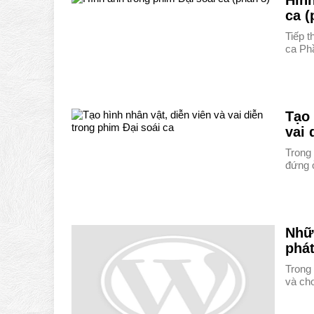
Hình
ca (
Tiếp t
ca Ph
Tạo 
vai 
Trong 
đứng 
Nhữ
phát
Trong
và ch