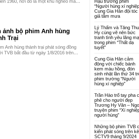
niên 1960, nơi đó là một khu nghèo mà…
Hậu trường phim
“Người hùng xí nghiệp
Cung Gia Hân đội tóc
giả tắm mưa
Lý Thấm và Tăng Th
h ảnh bộ phim Anh hùng
Hy cùng vẽ nên bức
h Trại
tranh tình yêu lãng m
trong phim “Thất dạ
m Anh hùng thành trại phát sóng đồng
tuyết”
ới TVB bắt đầu từ ngày 1/8/2016 trên…
Cung Gia Hân cảm
động với chiếc bánh
kem màu hồng, đón
sinh nhật lần thứ 34 t
phim trường “Người
hùng xí nghiệp”
Trần Hào trổ tay pha 
phê cho người đẹp
Trương Hy Văn – Ngo
truyện phim “Xí nghiệ
người hùng”
Những bộ phim TVB 
kiến phát sóng trên k
SCTV9 tháng 9/2024