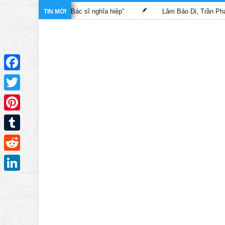
 trong phim “Bác sĩ nghĩa hiệp”
Lâm Bảo Di, Trần Pháp Dung tá
TIN MỚI
Facebook
Twitter
Pinterest
Tumblr
Reddit
LinkedIn