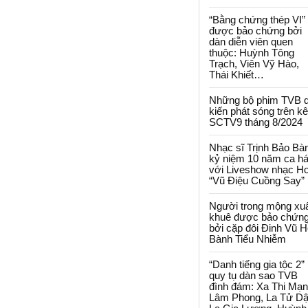
“Bằng chứng thép VI”
được bảo chứng bởi
dàn diễn viên quen
thuộc: Huỳnh Tông
Trạch, Viên Vỹ Hào,
Thái Khiết…
Những bộ phim TVB 
kiến phát sóng trên k
SCTV9 tháng 8/2024
Nhạc sĩ Trịnh Bảo Bà
kỷ niệm 10 năm ca há
với Liveshow nhạc H
“Vũ Điệu Cuồng Say”
Người trong mộng xu
khuê được bảo chứn
bởi cặp đôi Đinh Vũ H
Bành Tiểu Nhiễm
“Danh tiếng gia tộc 2”
quy tụ dàn sao TVB
đình đám: Xa Thi Mạn
Lâm Phong, La Tử Dậ