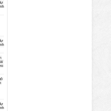
dự
ênh
dự
ênh
n
ái
eo
gô
n
dự
ênh