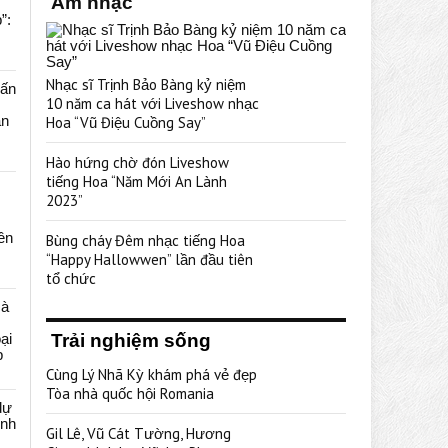
Âm nhạc
”:
Nhạc sĩ Trịnh Bảo Bàng kỷ niệm
uấn
10 năm ca hát với Liveshow nhạc
ạn
Hoa “Vũ Điệu Cuồng Say”
Hào hứng chờ đón Liveshow
tiếng Hoa “Năm Mới An Lành
2023”
rên
Bùng cháy Đêm nhạc tiếng Hoa
“Happy Hallowwen” lần đầu tiên
tổ chức
cà
ại
Trải nghiệm sống
p
Cùng Lý Nhã Kỳ khám phá vẻ đẹp
Tòa nhà quốc hội Romania
dự
ênh
Gil Lê, Vũ Cát Tường, Hương