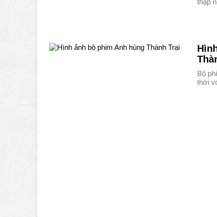
thập 
Hìn
Thàn
Bộ phi
thời v