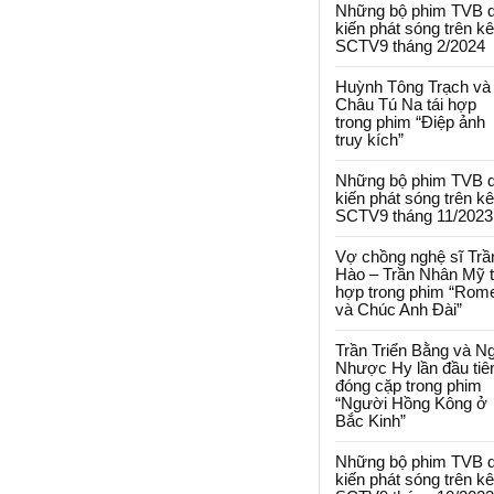
Những bộ phim TVB 
kiến phát sóng trên k
SCTV9 tháng 2/2024
Huỳnh Tông Trạch và
Châu Tú Na tái hợp
trong phim “Điệp ảnh
truy kích”
Những bộ phim TVB 
kiến phát sóng trên k
SCTV9 tháng 11/2023
Vợ chồng nghệ sĩ Trầ
Hào – Trần Nhân Mỹ t
hợp trong phim “Rom
và Chúc Anh Đài”
Trần Triển Bằng và N
Nhược Hy lần đầu tiê
đóng cặp trong phim
“Người Hồng Kông ở
Bắc Kinh”
Những bộ phim TVB 
kiến phát sóng trên k