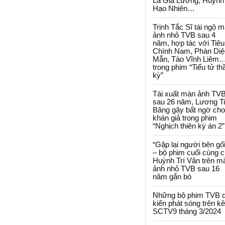
La Gia Lương, Huỳnh
Hạo Nhiên…
Trịnh Tắc Sĩ tái ngộ 
ảnh nhỏ TVB sau 4
năm, hợp tác với Tiêu
Chính Nam, Phàn Diệ
Mẫn, Tào Vĩnh Liêm
trong phim “Tiểu tử th
kỳ”
Tái xuất màn ảnh TV
sau 26 năm, Lương T
Băng gây bất ngờ cho
khán giả trong phim
“Nghịch thiên kỳ án 2”
“Gặp lại người bên gối
– bộ phim cuối cùng 
Huỳnh Trí Văn trên m
ảnh nhỏ TVB sau 16
năm gắn bó
Những bộ phim TVB 
kiến phát sóng trên k
SCTV9 tháng 3/2024