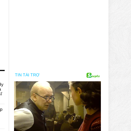
Hy
a
sĩ
áp