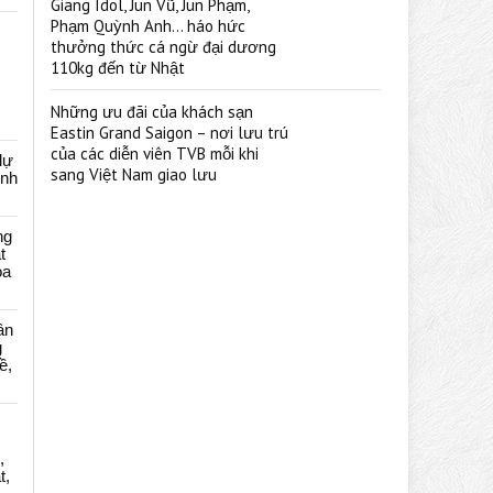
Giang Idol, Jun Vũ, Jun Phạm,
Phạm Quỳnh Anh… háo hức
thưởng thức cá ngừ đại dương
110kg đến từ Nhật
Những ưu đãi của khách sạn
Eastin Grand Saigon – nơi lưu trú
của các diễn viên TVB mỗi khi
dự
sang Việt Nam giao lưu
ênh
ng
t
oa
ân
g
ề,
,
t,