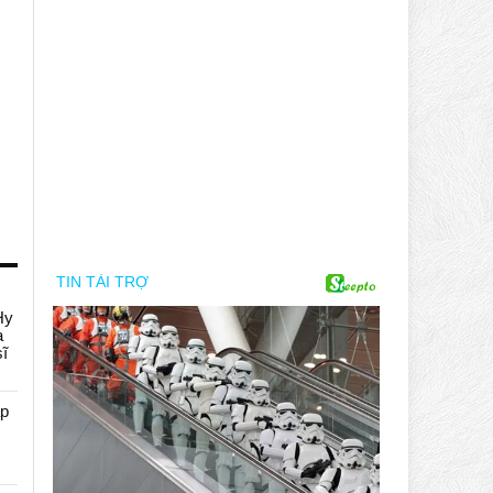
Hy
a
sĩ
áp