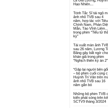
La Gia Lương, Huỳnh
Hạo Nhiên…
Trịnh Tắc Sĩ tái ngộ 
ảnh nhỏ TVB sau 4
năm, hợp tác với Tiêu
Chính Nam, Phàn Diệ
Mẫn, Tào Vĩnh Liêm
trong phim “Tiểu tử th
kỳ”
Tái xuất màn ảnh TV
sau 26 năm, Lương T
Băng gây bất ngờ cho
khán giả trong phim
“Nghịch thiên kỳ án 2”
“Gặp lại người bên gối
– bộ phim cuối cùng 
Huỳnh Trí Văn trên m
ảnh nhỏ TVB sau 16
năm gắn bó
Những bộ phim TVB 
kiến phát sóng trên k
SCTV9 tháng 3/2024