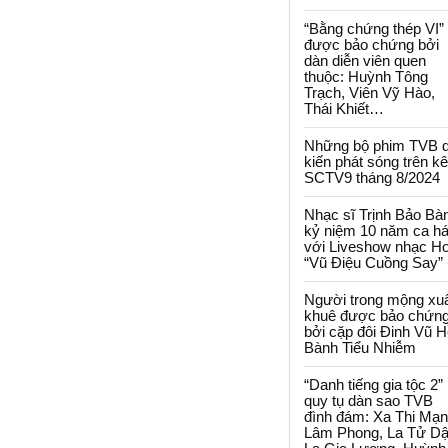
“Bằng chứng thép VI”
được bảo chứng bởi
dàn diễn viên quen
thuộc: Huỳnh Tông
Trạch, Viên Vỹ Hào,
Thái Khiết…
Những bộ phim TVB 
kiến phát sóng trên k
SCTV9 tháng 8/2024
Nhạc sĩ Trịnh Bảo Bà
kỷ niệm 10 năm ca há
với Liveshow nhạc H
“Vũ Điệu Cuồng Say”
Người trong mộng xu
khuê được bảo chứn
bởi cặp đôi Đinh Vũ H
Bành Tiểu Nhiễm
“Danh tiếng gia tộc 2”
quy tụ dàn sao TVB
đình đám: Xa Thi Mạn
Lâm Phong, La Tử Dậ