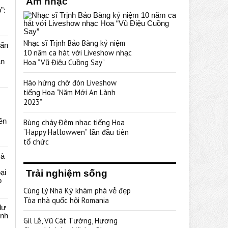
Âm nhạc
”:
Nhạc sĩ Trịnh Bảo Bàng kỷ niệm
uấn
10 năm ca hát với Liveshow nhạc
ạn
Hoa “Vũ Điệu Cuồng Say”
Hào hứng chờ đón Liveshow
tiếng Hoa “Năm Mới An Lành
2023”
rên
Bùng cháy Đêm nhạc tiếng Hoa
“Happy Hallowwen” lần đầu tiên
tổ chức
cà
ại
Trải nghiệm sống
p
Cùng Lý Nhã Kỳ khám phá vẻ đẹp
Tòa nhà quốc hội Romania
dự
ênh
Gil Lê, Vũ Cát Tường, Hương