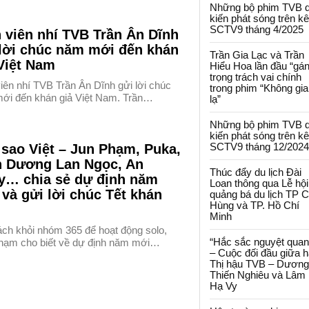
Những bộ phim TVB 
kiến phát sóng trên k
SCTV9 tháng 4/2025
 viên nhí TVB Trần Ân Dĩnh
 lời chúc năm mới đến khán
Trần Gia Lạc và Trần
Việt Nam
Hiểu Hoa lần đầu “gá
trọng trách vai chính
iên nhí TVB Trần Ân Dĩnh gửi lời chúc
trong phim “Không gi
ới đến khán giả Việt Nam. Trần…
lạ”
Những bộ phim TVB 
kiến phát sóng trên k
SCTV9 tháng 12/2024
sao Việt – Jun Phạm, Puka,
h Dương Lan Ngọc, An
Thúc đẩy du lịch Đài
y… chia sẻ dự định năm
Loan thông qua Lễ hội
và gửi lời chúc Tết khán
quảng bá du lịch TP 
Hùng và TP. Hồ Chí
Minh
ách khỏi nhóm 365 để hoạt động solo,
“Hắc sắc nguyệt quan
hạm cho biết về dự định năm mới…
– Cuộc đối đầu giữa h
Thị hậu TVB – Dương
Thiến Nghiêu và Lâm
Hạ Vy