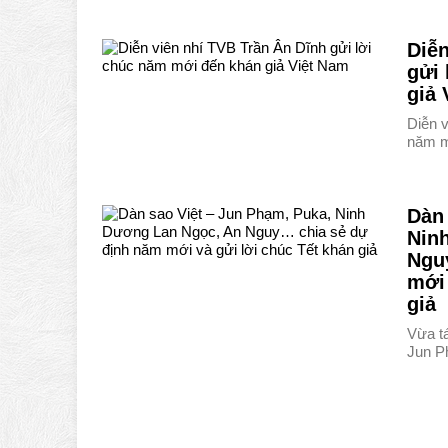
Diễn
gửi
giả 
Diễn v
năm m
Dàn 
Nin
Ngu
mới 
giả
Vừa t
Jun P