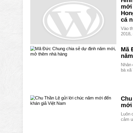
Hìn
mới
Hong
cá 
Vào t
2018,
Mã 
năm
Nhân 
bà xã
Chu
mới
Luôn 
cảm ư