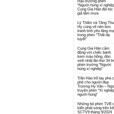
Hậu trường phim
“Người hùng xí nghiệp
Cung Gia Hân đội tóc
giả tắm mưa
Lý Thấm và Tăng Th
Hy cùng vẽ nên bức
tranh tình yêu lãng m
trong phim “Thất dạ
tuyết”
Cung Gia Hân cảm
động với chiếc bánh
kem màu hồng, đón
sinh nhật lần thứ 34 t
phim trường “Người
hùng xí nghiệp”
Trần Hào trổ tay pha 
phê cho người đẹp
Trương Hy Văn – Ngo
truyện phim “Xí nghiệ
người hùng”
Những bộ phim TVB 
kiến phát sóng trên k
SCTV9 tháng 9/2024