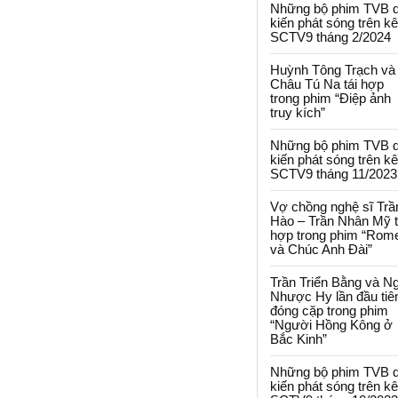
Những bộ phim TVB 
kiến phát sóng trên k
SCTV9 tháng 2/2024
Huỳnh Tông Trạch và
Châu Tú Na tái hợp
trong phim “Điệp ảnh
truy kích”
Những bộ phim TVB 
kiến phát sóng trên k
SCTV9 tháng 11/2023
Vợ chồng nghệ sĩ Trầ
Hào – Trần Nhân Mỹ t
hợp trong phim “Rom
và Chúc Anh Đài”
Trần Triển Bằng và N
Nhược Hy lần đầu tiê
đóng cặp trong phim
“Người Hồng Kông ở
Bắc Kinh”
Những bộ phim TVB 
kiến phát sóng trên k