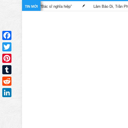
 trong phim “Bác sĩ nghĩa hiệp”
Lâm Bảo Di, Trần Pháp Dung tá
TIN MỚI
Facebook
Twitter
Pinterest
Tumblr
Reddit
LinkedIn