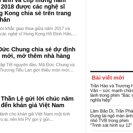
h ảnh và clip mừng năm
 2018 được các nghệ sĩ
 Kong chia sẻ trên trang
nhân
hời khắc giao thoa giữa năm 2017 và
 các nghệ sĩ Hong Kong Hồ Định Hân,…
Đức Chung chia sẻ dự định
 mới, mở thêm nhà hàng
dịp Tết nguyên đán, Mã Đức Chung và
 Trương Tiểu Lan giới thiệu món mới…
Bài viết mới
Trần Hào và Trương 
Văn – sức mạnh chữ
lành trong phim “Bác 
 Thần Lệ gửi lời chúc năm
nghĩa hiệp”
 đến khán giả Việt Nam
Lâm Bảo Di, Trần Ph
dành cho khán giả Việt Nam một tình
Dung tái ngộ màn ảnh
u ái, nên khi PV gợi ý gửi…
nhỏ TVB trong phim
“Trinh sát hình sự 12”