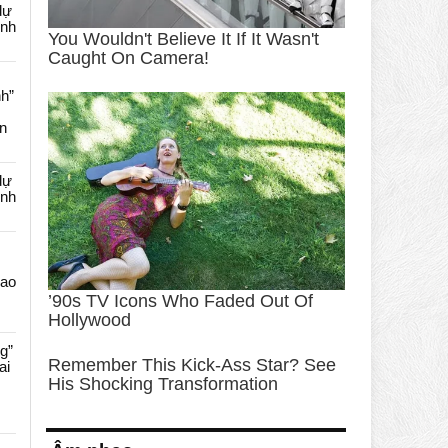
dự
ênh
nh”
an
dự
ênh
Cao
g”
ai