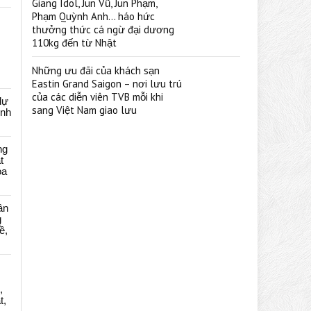
Giang Idol, Jun Vũ, Jun Phạm,
Phạm Quỳnh Anh… háo hức
thưởng thức cá ngừ đại dương
110kg đến từ Nhật
Những ưu đãi của khách sạn
Eastin Grand Saigon – nơi lưu trú
của các diễn viên TVB mỗi khi
dự
sang Việt Nam giao lưu
ênh
ng
t
oa
ân
g
ề,
,
t,