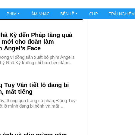
PHIM
ÂM NHẠC
BÊN LỀ
CLIP
TRẢI NGHIỆ
Nhã Kỳ đến Pháp tặng quà
 mới cho đoàn làm
m Angel’s Face
ương vị đồng sản xuất bộ phim Angel’s
 Lý Nhã Kỳ không chỉ hứa hẹn đảm…
 Tụy Vân tiết lộ đang bị
, mất tiếng
ây, thông qua trang cá nhân, Đặng Tụy
ết lộ mình đang bị bệnh và mất…