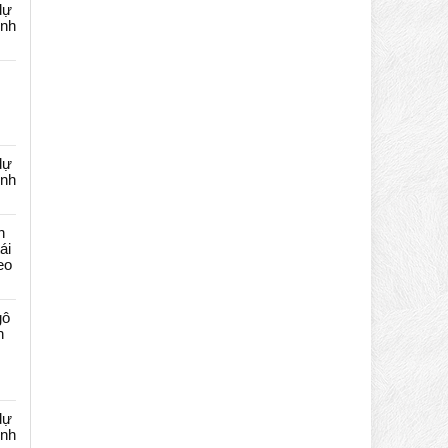
dự
ênh
dự
ênh
n
ái
eo
gô
n
dự
ênh