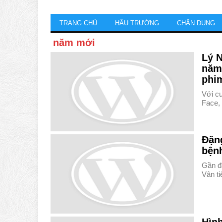
TRANG CHỦ
HẬU TRƯỜNG
CHÂN DUNG
năm mới
Lý 
năm
phi
Với c
Face,
Đặng
bệnh
Gần đ
Vân ti