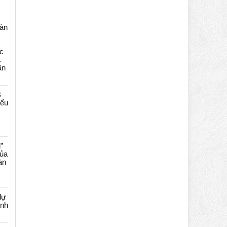
màn
c
…
ần
B
iểu
”
của
àn
dự
ênh