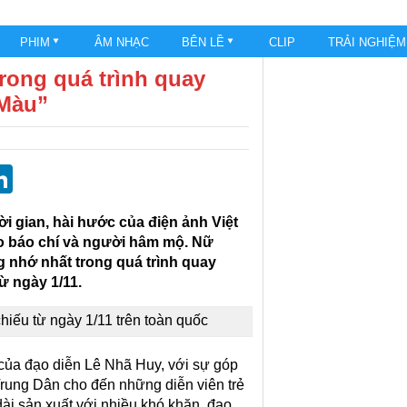
PHIM
ÂM NHẠC
BÊN LỀ
CLIP
TRẢI NGHIỆ
rong quá trình quay
Màu”
st
blr
eddit
LinkedIn
i gian, hài hước của điện ảnh Việt
ảo báo chí và người hâm mộ. Nữ
 nhớ nhất trong quá trình quay
từ ngày 1/11.
iếu từ ngày 1/11 trên toàn quốc
 của đạo diễn Lê Nhã Huy, với sự góp
Trung Dân cho đến những diễn viên trẻ
i sản xuất với nhiều khó khăn, đạo