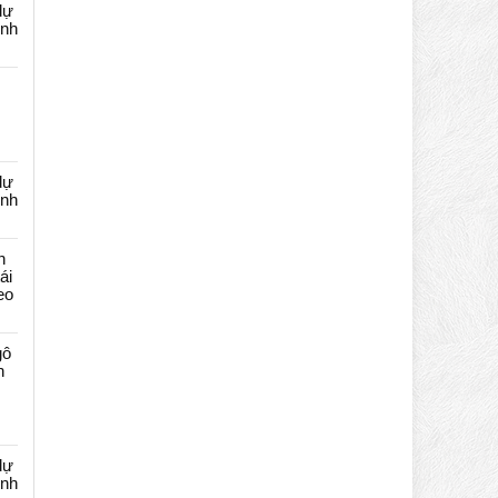
dự
ênh
dự
ênh
n
ái
eo
gô
n
dự
ênh