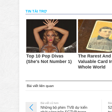
Bài viết liên quan
Bài viết cũ hơn
Bài
Những bộ phim TVB dự kiến
52
phát sóng trên SCTV9 trong
tr