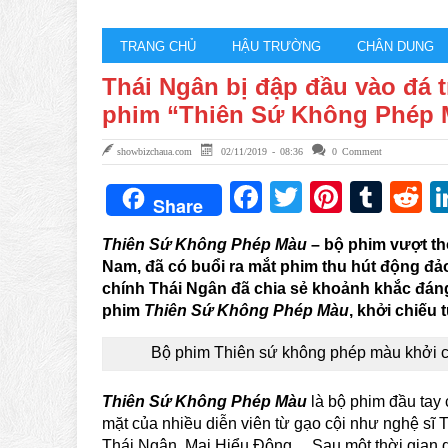
TRANG CHỦ
HẬU TRƯỜNG
CHÂN DUNG
Thái Ngân bị đập đầu vào đá t
phim “Thiên Sứ Không Phép 
showbizchaua.com
02/11/2019 - 08:36
0 Comment
Facebook
Twitter
Pintere
Tum
R
Share
Thiên Sứ Không Phép Màu
– bộ phim vượt thờ
Nam, đã có buổi ra mắt phim thu hút động đ
chính Thái Ngân đã chia sẻ khoảnh khắc đáng
phim
Thiên Sứ Không Phép Màu
, khởi chiếu 
Bộ phim Thiên sứ không phép màu khởi ch
Thiên Sứ Không Phép Màu
là bộ phim đầu tay
mặt của nhiều diễn viên từ gạo cội như nghệ sĩ 
Thái Ngân, Mai Hiểu Đông… Sau một thời gian dà