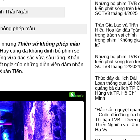
Những bộ phim TVB 
kiến phát sóng trên k
nh Thái Ngân
SCTV9 tháng 4/2025
Trần Gia Lạc và Trần
 không phép màu
Hiểu Hoa lần đầu “gá
trọng trách vai chính
trong phim “Không gi
g, nhưng
Thiên sứ không phép màu
lạ”
ã Huy cũng đã khẳng định bộ phim sẽ
Những bộ phim TVB 
ống vừa đặc sắc vừa sâu lắng. Khán
kiến phát sóng trên k
bất ngờ của những diễn viên đảm nhận
SCTV9 tháng 12/2024
Xuân Tiến.
Thúc đẩy du lịch Đài
Loan thông qua Lễ hội
quảng bá du lịch TP 
Hùng và TP. Hồ Chí
Minh
“Hắc sắc nguyệt quan
– Cuộc đối đầu giữa h
Thị hậu TVB – Dương
Thiến Nghiêu và Lâm
Hạ Vy