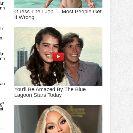
dự
ênh
nh”
an
dự
ênh
Cao
g”
ai