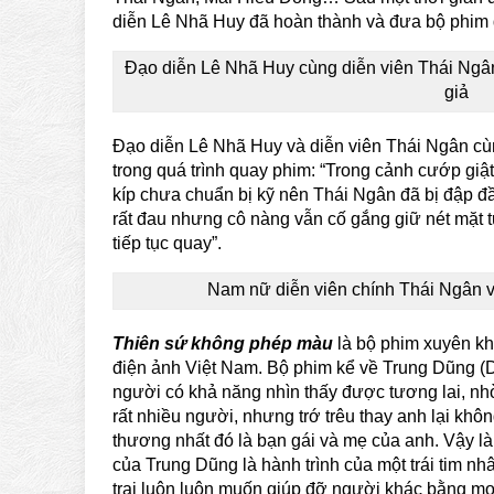
diễn Lê Nhã Huy đã hoàn thành và đưa bộ phim đ
Đạo diễn Lê Nhã Huy cùng diễn viên Thái Ngâ
giả
Đạo diễn Lê Nhã Huy và diễn viên Thái Ngân cù
trong quá trình quay phim: “Trong cảnh cướp giật
kíp chưa chuẩn bị kỹ nên Thái Ngân đã bị đập đầ
rất đau nhưng cô nàng vẫn cố gắng giữ nét mặt t
tiếp tục quay”.
Nam nữ diễn viên chính Thái Ngân
Thiên sứ không phép màu
là bộ phim xuyên kh
điện ảnh Việt Nam. Bộ phim kể về Trung Dũng 
người có khả năng nhìn thấy được tương lai, n
rất nhiều người, nhưng trớ trêu thay anh lại k
thương nhất đó là bạn gái và mẹ của anh. Vậy l
của Trung Dũng là hành trình của một trái tim n
trai luôn luôn muốn giúp đỡ người khác bằng mọi