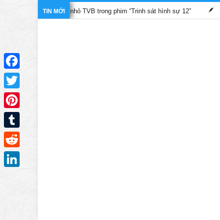
ộ màn ảnh nhỏ TVB trong phim “Trinh sát hình sự 12”
Những bộ 
TIN MỚI
Facebook
Twitter
Pinterest
Tumblr
Reddit
LinkedIn