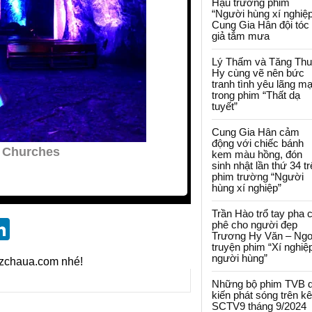
Hậu trường phim
“Người hùng xí nghiệp
Cung Gia Hân đội tóc
giả tắm mưa
Lý Thấm và Tăng Th
Hy cùng vẽ nên bức
tranh tình yêu lãng m
trong phim “Thất dạ
tuyết”
Cung Gia Hân cảm
động với chiếc bánh
kem màu hồng, đón
sinh nhật lần thứ 34 t
phim trường “Người
hùng xí nghiệp”
Trần Hào trổ tay pha 
st
blr
eddit
LinkedIn
phê cho người đẹp
Trương Hy Văn – Ngo
truyện phim “Xí nghiệ
người hùng”
izchaua.com nhé!
Những bộ phim TVB 
kiến phát sóng trên k
SCTV9 tháng 9/2024