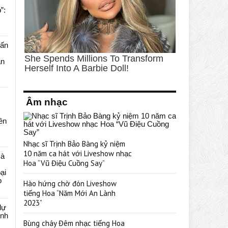
”:
uấn
ạn
Âm nhạc
rên
Nhạc sĩ Trịnh Bảo Bàng kỷ niệm
10 năm ca hát với Liveshow nhạc
cà
Hoa “Vũ Điệu Cuồng Say”
ại
p
Hào hứng chờ đón Liveshow
tiếng Hoa “Năm Mới An Lành
2023”
dự
ênh
Bùng cháy Đêm nhạc tiếng Hoa