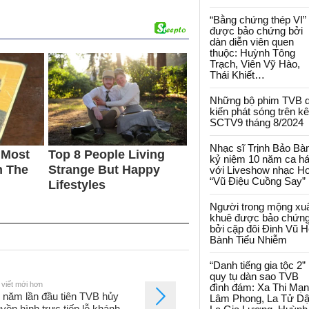
“Bằng chứng thép VI”
được bảo chứng bởi
dàn diễn viên quen
thuộc: Huỳnh Tông
Trạch, Viên Vỹ Hào,
Thái Khiết…
Những bộ phim TVB 
kiến phát sóng trên k
SCTV9 tháng 8/2024
Nhạc sĩ Trịnh Bảo Bà
kỷ niệm 10 năm ca há
với Liveshow nhạc H
“Vũ Điệu Cuồng Say”
Người trong mộng xu
khuê được bảo chứn
bởi cặp đôi Đinh Vũ H
Bành Tiểu Nhiễm
“Danh tiếng gia tộc 2”
quy tụ dàn sao TVB
 viết mới hơn
đình đám: Xa Thi Mạn
 năm lần đầu tiên TVB hủy
Lâm Phong, La Tử Dậ
uyền hình trực tiếp lễ khánh