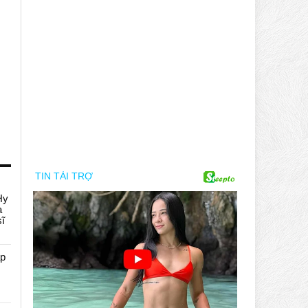
Hy
a
sĩ
áp