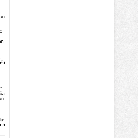
màn
c
…
ần
B
iểu
”
của
àn
dự
ênh