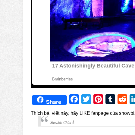
Facebook
Twitter
Pintere
Tum
R
Share
Thích bài viết này, hãy LIKE fanpage của showb
Showbiz Châu Á