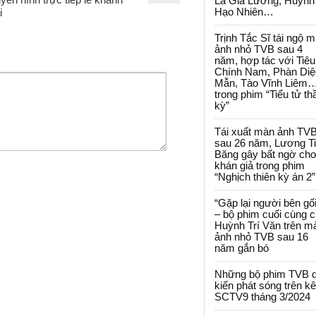
La Gia Lương, Huỳnh
Hạo Nhiên…
i
Trịnh Tắc Sĩ tái ngộ 
ảnh nhỏ TVB sau 4
năm, hợp tác với Tiêu
Chính Nam, Phàn Diệ
Mẫn, Tào Vĩnh Liêm
trong phim “Tiểu tử th
kỳ”
Tái xuất màn ảnh TV
sau 26 năm, Lương T
Băng gây bất ngờ cho
khán giả trong phim
“Nghịch thiên kỳ án 2”
“Gặp lại người bên gối
– bộ phim cuối cùng 
Huỳnh Trí Văn trên m
ảnh nhỏ TVB sau 16
năm gắn bó
Những bộ phim TVB 
kiến phát sóng trên k
SCTV9 tháng 3/2024