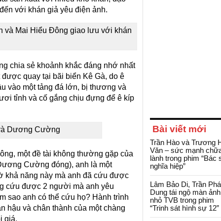
ến với khán giả yêu điện ảnh.
n và Mai Hiểu Đông giao lưu với khán
ng chia sẻ khoảnh khắc đáng nhớ nhất
 được quay tại bãi biển Kê Gà, do ê
u vào một tảng đá lớn, bị thương và
ươi tỉnh và cố gắng chịu đựng để ê kíp
Bài viết mới
 và Dương Cường
Trần Hào và Trương 
Văn – sức mạnh chữ
ông, một đề tài không thường gặp của
lành trong phim “Bác 
(Dương Cường đóng), anh là một
nghĩa hiệp”
hờ khả năng này mà anh đã cứu được
Lâm Bảo Di, Trần Ph
hông cứu được 2 người mà anh yêu
Dung tái ngộ màn ảnh
àm sao anh có thể cứu họ? Hành trình
nhỏ TVB trong phim
hân hậu và chân thành của một chàng
“Trinh sát hình sự 12”
 giá.