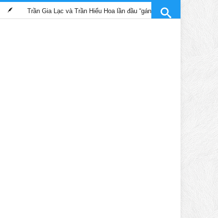
n Gia Lạc và Trần Hiểu Hoa lần đầu “gánh” trọng trách vai chính trong phim “