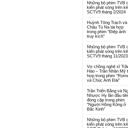
Những bộ phim TVB 
kiến phát sóng trên k
SCTV9 tháng 2/2024
Huỳnh Tông Trạch và
Châu Tú Na tái hợp
trong phim “Điệp ảnh
truy kích”
Những bộ phim TVB 
kiến phát sóng trên k
SCTV9 tháng 11/2023
Vợ chồng nghệ sĩ Trầ
Hào – Trần Nhân Mỹ t
hợp trong phim “Rom
và Chúc Anh Đài”
Trần Triển Bằng và N
Nhược Hy lần đầu tiê
đóng cặp trong phim
“Người Hồng Kông ở
Bắc Kinh”
Những bộ phim TVB 
kiến phát sóng trên k