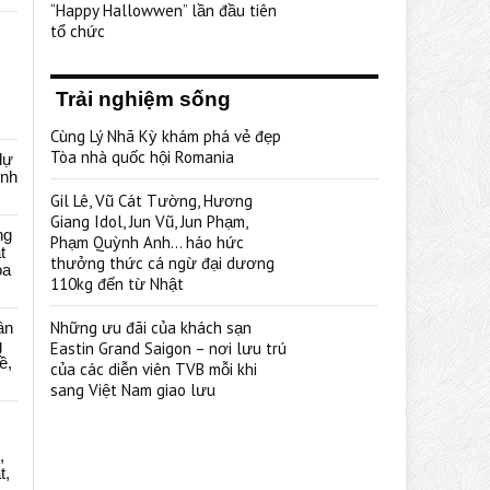
“Happy Hallowwen” lần đầu tiên
tổ chức
Trải nghiệm sống
Cùng Lý Nhã Kỳ khám phá vẻ đẹp
Tòa nhà quốc hội Romania
dự
ênh
Gil Lê, Vũ Cát Tường, Hương
Giang Idol, Jun Vũ, Jun Phạm,
ng
Phạm Quỳnh Anh… háo hức
t
thưởng thức cá ngừ đại dương
oa
110kg đến từ Nhật
Những ưu đãi của khách sạn
ân
g
Eastin Grand Saigon – nơi lưu trú
ề,
của các diễn viên TVB mỗi khi
sang Việt Nam giao lưu
,
t,