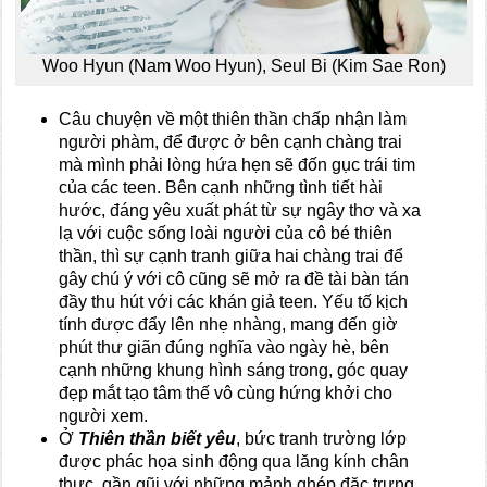
Woo Hyun (Nam Woo Hyun), Seul Bi (Kim Sae Ron)
Câu chuyện về một thiên thần chấp nhận làm
người phàm, để được ở bên cạnh chàng trai
mà mình phải lòng hứa hẹn sẽ đốn gục trái tim
của các teen. Bên cạnh những tình tiết hài
hước, đáng yêu xuất phát từ sự ngây thơ và xa
lạ với cuộc sống loài người của cô bé thiên
thần, thì sự cạnh tranh giữa hai chàng trai để
gây chú ý với cô cũng sẽ mở ra đề tài bàn tán
đầy thu hút với các khán giả teen. Yếu tố kịch
tính được đẩy lên nhẹ nhàng, mang đến giờ
phút thư giãn đúng nghĩa vào ngày hè, bên
cạnh những khung hình sáng trong, góc quay
đẹp mắt tạo tâm thế vô cùng hứng khởi cho
người xem.
Ở
Thiên thần biết yêu
, bức tranh trường lớp
được phác họa sinh động qua lăng kính chân
thực, gần gũi với những mảnh ghép đặc trưng