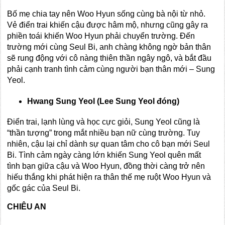
Bố mẹ chia tay nên Woo Hyun sống cùng bà nội từ nhỏ.
Vẻ điển trai khiến cậu được hâm mộ, nhưng cũng gây ra
phiền toái khiến Woo Hyun phải chuyển trường. Đến
trường mới cùng Seul Bi, anh chàng không ngờ bản thân
sẽ rung động với cô nàng thiên thần ngây ngô, và bắt đầu
phải cạnh tranh tình cảm cùng người bạn thân mới – Sung
Yeol.
Hwang Sung Yeol (Lee Sung Yeol đóng)
Điển trai, lạnh lùng và học cực giỏi, Sung Yeol cũng là
“thần tượng” trong mắt nhiều bạn nữ cùng trường. Tuy
nhiên, cậu lại chỉ dành sự quan tâm cho cô bạn mới Seul
Bi. Tình cảm ngày càng lớn khiến Sung Yeol quên mất
tình bạn giữa cậu và Woo Hyun, đồng thời càng trở nên
hiếu thắng khi phát hiện ra thân thế mẹ ruột Woo Hyun và
gốc gác của Seul Bi.
CHIÊU AN