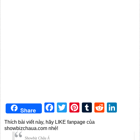
Facebook
Twitter
Pinterest
Tumblr
Reddit
Link
Share
Thích bài viết này, hãy LIKE fanpage của
showbizchaua.com nhé!
Showbiz Châu Á