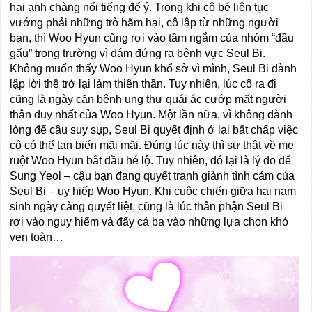
hai anh chàng nổi tiếng để ý. Trong khi cô bé liên tục
vướng phải những trò hãm hại, cô lập từ những người
bạn, thì Woo Hyun cũng rơi vào tầm ngắm của nhóm “đầu
gấu” trong trường vì dám đứng ra bênh vực Seul Bi.
Không muốn thấy Woo Hyun khổ sở vì mình, Seul Bi đành
lập lời thề trở lại làm thiên thần. Tuy nhiên, lúc cô ra đi
cũng là ngày căn bệnh ung thư quái ác cướp mất người
thân duy nhất của Woo Hyun. Một lần nữa, vì không đành
lòng để cậu suy sụp, Seul Bi quyết định ở lại bất chấp việc
cô có thể tan biến mãi mãi. Đúng lúc này thì sự thật về mẹ
ruột Woo Hyun bắt đầu hé lộ. Tuy nhiên, đó lại là lý do để
Sung Yeol – cậu bạn đang quyết tranh giành tình cảm của
Seul Bi – uy hiếp Woo Hyun. Khi cuộc chiến giữa hai nam
sinh ngày càng quyết liệt, cũng là lúc thân phận Seul Bi
rơi vào nguy hiểm và đẩy cả ba vào những lựa chọn khó
vẹn toàn…