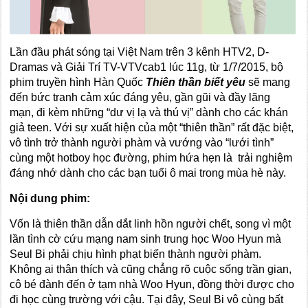
Lần đầu phát sóng tại Việt Nam trên 3 kênh HTV2, D-
Dramas và Giải Trí TV-VTVcab1 lúc 11g, từ 1/7/2015, bộ
phim truyền hình Hàn Quốc
Thiên thần biết yêu
sẽ mang
đến bức tranh cảm xúc đáng yêu, gần gũi và đầy lãng
mạn, đi kèm những “dư vị lạ và thú vị” dành cho các khán
giả teen. Với sự xuất hiện của một “thiên thần” rất đặc biệt,
vô tình trở thành người phàm và vướng vào “lưới tình”
cùng một hotboy học đường, phim hứa hẹn là trải nghiệm
đáng nhớ dành cho các bạn tuổi ô mai trong mùa hè này.
Nội dung phim:
Vốn là thiên thần dẫn dắt linh hồn người chết, song vì một
lần tình cờ cứu mạng nam sinh trung học Woo Hyun mà
Seul Bi phải chịu hình phạt biến thành người phàm.
Không ai thân thích và cũng chẳng rõ cuộc sống trần gian,
cô bé đành đến ở tạm nhà Woo Hyun, đồng thời được cho
đi học cùng trường với cậu. Tại đây, Seul Bi vô cùng bất