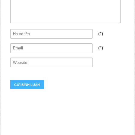
(*)
(*)