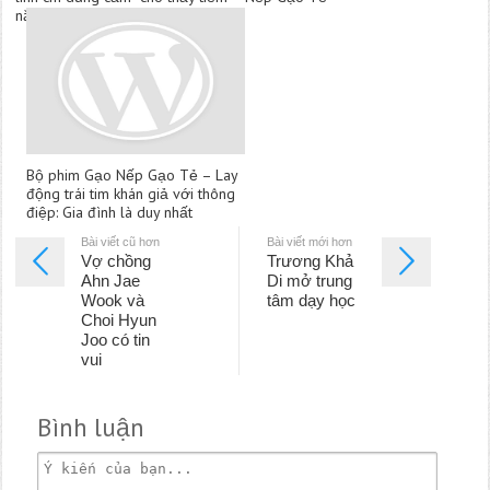
năng đáng gờm của MBC
Bộ phim Gạo Nếp Gạo Tẻ – Lay
động trái tim khán giả với thông
điệp: Gia đình là duy nhất
Bài viết cũ hơn
Bài viết mới hơn
Vợ chồng
Trương Khả
Ahn Jae
Di mở trung
Wook và
tâm dạy học
Choi Hyun
Joo có tin
vui
Bình luận