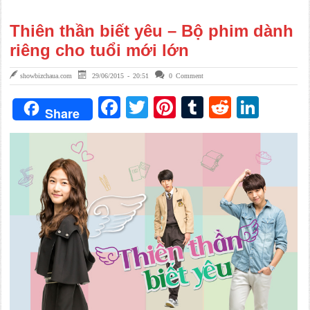
Thiên thần biết yêu – Bộ phim dành
riêng cho tuổi mới lớn
showbizchaua.com
29/06/2015 - 20:51
0 Comment
Facebook
Twitter
Pinterest
Tumblr
Reddit
Link
Share