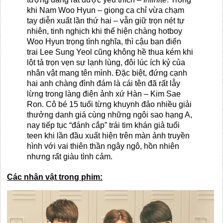
khi Nam Woo Hyun – giọng ca chỉ vừa chạm
tay diễn xuất lần thứ hai – vẫn giữ trọn nét tự
nhiên, tinh nghịch khi thể hiện chàng hotboy
Woo Hyun trọng tình nghĩa, thì cậu bạn điển
trai Lee Sung Yeol cũng không hề thua kém khi
lột tả trọn vẹn sự lạnh lùng, đôi lúc ích kỷ của
nhân vật mang tên mình. Đặc biệt, đứng cạnh
hai anh chàng đình đám là cái tên đã rất lẫy
lừng trong làng điện ảnh xứ Hàn – Kim Sae
Ron. Cô bé 15 tuổi từng khuynh đảo nhiều giải
thưởng danh giá cùng những ngôi sao hạng A,
nay tiếp tục “đánh cắp” trái tim khán giả tuổi
teen khi lần đầu xuất hiện trên màn ảnh truyền
hình với vai thiên thần ngây ngô, hồn nhiên
nhưng rất giàu tình cảm.
Các nhân vật trong phim: