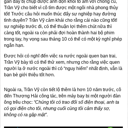
gần đây bị chụp được ảnh dọn khỏi tổ ấm với chồng cũ,
Trần Vỹ cho biết vì cô tìm được một ngôi nhà phong thủy
tốt! Trước câu hỏi muốn thúc đẩy sự nghiệp hay đường
tình duyên? Trần Vỹ cảm khái cho rằng cái nào cũng tốt!
sự nghiệp trước đi, có thể thuận lợi thêm chút nữa thì
càng tốt, ngoài ra còn phải đợi hoàn thành hai bộ phim
trong tay, hy vọng sau tháng 10 có thể có một kỳ nghỉ phép
ngắn hạn.
Được hỏi có nghĩ đến việc ra nước ngoài quen bạn trai,
Trần Vỹ bày tỏ có thể thử xem, nhưng cho rằng việc quen
người lạ ở nước ngoài thì có “nguy hiểm” nhất định, vẫn là
bạn bè giới thiệu tốt hơn.
Ngoài ra, Trần Vỹ còn tiết lộ thêm là hơn 10 năm trước, cô
đến Thượng Hải công tác, trên máy bay bị một người đàn
ông trêu chọc:
“Chúng tôi có trao đổi số điện thoại, anh ta
có gọi điện cho tôi, nhưng cuối cùng tôi cảm thấy sợ,
không có ra gặp mặt”
.