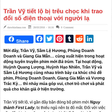
Trần Vỹ tiết lộ bị trêu chọc khi trao
đổi số điện thoại với người lạ
showbizchaua.com
28/03/2018 - 16:16
0 Comment
Facebook
Twitter
Pinterest
Tumblr
Reddit
Link
Share
Mới đây, Trần Vỹ, Sầm Lệ Hương, Phùng Doanh
Doanh và Giang Gia Mẫn… cùng xuất hiện trong hoạt
động tuyên truyền phim mới
Bà trùm
.
Tại hoạt động
,
Huỳnh Quang Lượng, Huỳnh Hạo Nhiên, Trần Vỹ và
Sầm Lệ Hương cùng nhau trình bày ca khúc chủ đề
phim, Phùng Doanh Doanh, Giang Gia Mẫn và Vương
Trác Kỳ… thì nhảy múa góp vui, chơi trò chơi và phát
quà cho khán giả ở hiện trường.
Trần Vỹ tiết lộ, vì gần đây bận đóng bộ phim mới
Nguy
thành First Lady
, bị thiếu ngủ nên bị đỏ mắt. Đối với việc