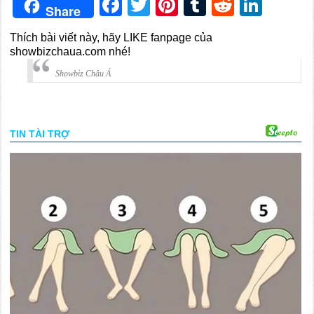
Facebook
Twitter
Pinterest
Tumblr
Reddit
Link
Share
Thích bài viết này, hãy LIKE fanpage của
showbizchaua.com nhé!
Showbiz Châu Á