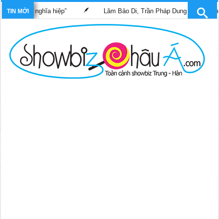
sĩ nghĩa hiệp”
Lâm Bảo Di, Trần Pháp Dung tái ngộ màn ảnh nhỏ
TIN MỚI