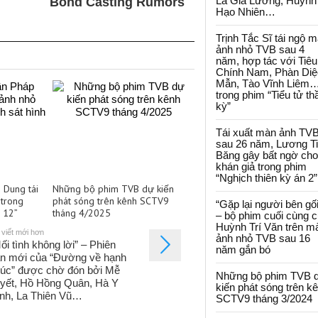
La Gia Lương, Huỳnh
Hạo Nhiên…
Trịnh Tắc Sĩ tái ngộ 
ảnh nhỏ TVB sau 4
năm, hợp tác với Tiêu
Chính Nam, Phàn Diệ
Mẫn, Tào Vĩnh Liêm
trong phim “Tiểu tử th
kỳ”
Tái xuất màn ảnh TV
sau 26 năm, Lương T
Băng gây bất ngờ cho
khán giả trong phim
“Nghịch thiên kỳ án 2”
 Dung tái
Những bộ phim TVB dự kiến
trong
phát sóng trên kênh SCTV9
“Gặp lại người bên gối
ự 12”
tháng 4/2025
– bộ phim cuối cùng 
Huỳnh Trí Văn trên m
 viết mới hơn
ảnh nhỏ TVB sau 16
ối tình không lời” – Phiên
năm gắn bó
n mới của “Đường về hạnh
úc” được chờ đón bởi Mễ
Những bộ phim TVB 
yết, Hồ Hồng Quân, Hà Y
kiến phát sóng trên k
nh, La Thiên Vũ…
SCTV9 tháng 3/2024