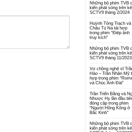
Những bộ phim TVB 
kiến phát sóng trên k
SCTV9 tháng 2/2024
Huỳnh Tông Trạch và
Châu Tú Na tái hợp
trong phim “Điệp ảnh
truy kích”
Những bộ phim TVB 
kiến phát sóng trên k
SCTV9 tháng 11/2023
Vợ chồng nghệ sĩ Trầ
Hào – Trần Nhân Mỹ t
hợp trong phim “Rom
và Chúc Anh Đài”
Trần Triển Bằng và N
Nhược Hy lần đầu tiê
đóng cặp trong phim
“Người Hồng Kông ở
Bắc Kinh”
Những bộ phim TVB 
kiến phát sóng trên k