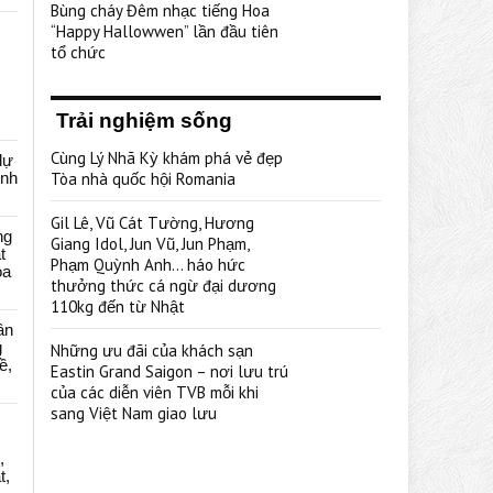
Bùng cháy Đêm nhạc tiếng Hoa
“Happy Hallowwen” lần đầu tiên
tổ chức
Trải nghiệm sống
Cùng Lý Nhã Kỳ khám phá vẻ đẹp
dự
ênh
Tòa nhà quốc hội Romania
Gil Lê, Vũ Cát Tường, Hương
ng
Giang Idol, Jun Vũ, Jun Phạm,
t
Phạm Quỳnh Anh… háo hức
oa
thưởng thức cá ngừ đại dương
110kg đến từ Nhật
ân
g
Những ưu đãi của khách sạn
ề,
Eastin Grand Saigon – nơi lưu trú
của các diễn viên TVB mỗi khi
sang Việt Nam giao lưu
,
t,