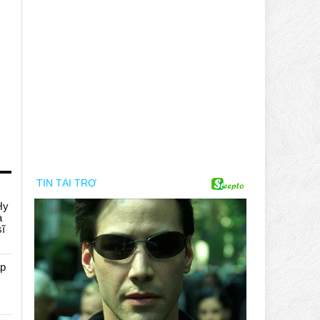
Hy
a
sĩ
áp