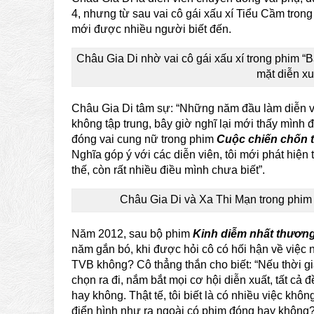
4, nhưng từ sau vai cô gái xấu xí Tiểu Cầm tron
mới được nhiều người biết đến.
Châu Gia Di nhờ vai cô gái xấu xí trong phim “
mặt diễn xu
Châu Gia Di tâm sự: “Những năm đầu làm diễn viê
không tập trung, bây giờ nghĩ lại mới thấy mình đ
đóng vai cung nữ trong phim
Cuộc chiến chốn 
Nghĩa góp ý với các diễn viên, tôi mới phát hiện 
thế, còn rất nhiều điều mình chưa biết”.
Châu Gia Di và Xa Thi Mạn trong phim
Năm 2012, sau bộ phim
Kinh diễm nhất thươn
năm gắn bó, khi được hỏi cô có hối hận về việc
TVB không? Cô thẳng thắn cho biết: “Nếu thời gi
chọn ra đi, nắm bắt mọi cơ hội diễn xuất, tất cả
hay không. Thật tế, tôi biết là có nhiều việc kh
điển hình như ra ngoài có phim đóng hay không