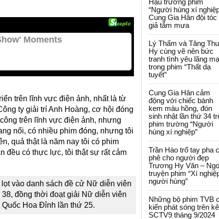
Hậu trường phim
“Người hùng xí nghiệp
Cung Gia Hân đội tóc
giả tắm mưa
Lý Thấm và Tăng Th
Hy cùng vẽ nên bức
tranh tình yêu lãng m
trong phim “Thất dạ
tuyết”
Cung Gia Hân cảm
n trên lĩnh vực điện ảnh, nhất là từ
động với chiếc bánh
kem màu hồng, đón
ông ty giải trí Anh Hoàng, cơ hội đóng
sinh nhật lần thứ 34 t
ông trên lĩnh vực điện ảnh, nhưng
phim trường “Người
ang nổi, có nhiều phim đóng, nhưng tôi
hùng xí nghiệp”
n, quả thật là năm nay tôi có phim
Trần Hào trổ tay pha 
đều có thực lực, tôi thật sự rất cảm
phê cho người đẹp
Trương Hy Văn – Ngo
truyện phim “Xí nghiệ
người hùng”
lọt vào danh sách đề cử Nữ diễn viên
8, đồng thời đoạt giải Nữ diễn viên
Những bộ phim TVB 
 Quốc Hoa Đỉnh lần thứ 25.
kiến phát sóng trên k
SCTV9 tháng 9/2024