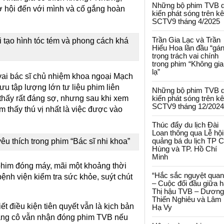
Những bộ phim TVB 
ơ hội đến với mình và cố gắng hoàn
kiến phát sóng trên k
SCTV9 tháng 4/2025
Trần Gia Lạc và Trần
i tạo hình tóc tém và phong cách khá
Hiểu Hoa lần đầu “gá
trọng trách vai chính
trong phim “Không gi
lạ”
vai bác sĩ chủ nhiệm khoa ngoại Mạch
ưu tập lượng lớn tư liệu phim liên
Những bộ phim TVB 
thấy rất đáng sợ, nhưng sau khi xem
kiến phát sóng trên k
SCTV9 tháng 12/2024
ảm thấy thú vị nhất là việc được vào
Thúc đẩy du lịch Đài
Loan thông qua Lễ hội
quảng bá du lịch TP 
 thích trong phim “Bác sĩ nhi khoa”
Hùng và TP. Hồ Chí
Minh
 phim đóng máy, mãi một khoảng thời
“Hắc sắc nguyệt quan
bệnh viện kiểm tra sức khỏe, suýt chút
– Cuộc đối đầu giữa h
Thị hậu TVB – Dương
Thiến Nghiêu và Lâm
ết điều kiện tiên quyết vẫn là kịch bản
Hạ Vy
ăng cô vẫn nhận đóng phim TVB nếu