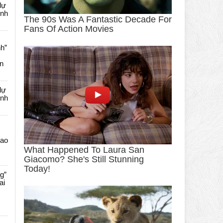
dự
ênh
nh”
an
dự
ênh
Cao
g”
ai