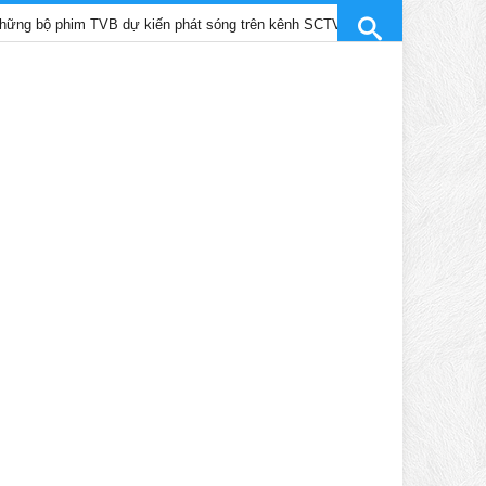
im TVB dự kiến phát sóng trên kênh SCTV9 tháng 4/2025
Trần G