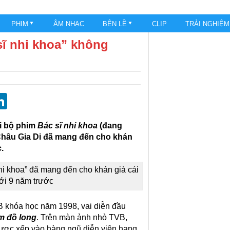
PHIM
ÂM NHẠC
BÊN LỀ
CLIP
TRẢI NGHIỆ
sĩ nhi khoa” không
st
blr
eddit
LinkedIn
ới bộ phim
Bác sĩ nhi khoa
(đang
 Châu Gia Di đã mang đến cho khán
.
nhi khoa” đã mang đến cho khán giả cái
ới 9 năm trước
VB khóa học năm 1998, vai diễn đầu
m đồ long
. Trên màn ảnh nhỏ TVB,
được xếp vào hàng ngũ diễn viên hạng