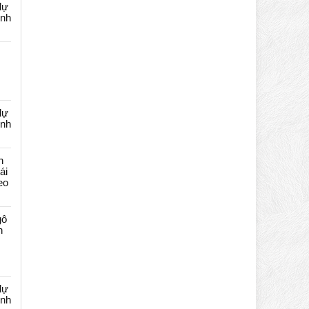
dự
ênh
dự
ênh
n
ái
eo
gô
n
dự
ênh