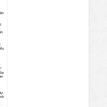
màn
c
…
ần
B
iểu
”
của
àn
dự
ênh