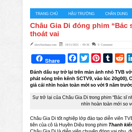
TRANG CHỦ
HẬU TRƯỜNG
CHÂN DUNG
Châu Gia Di đóng phim “Bác 
thoát vai
showbizchaua.com
19/11/2021 - 09:36
0 Comment
Facebook
Twitter
Pintere
Tum
R
Share
Đánh dấu sự trở lại trên màn ảnh nhỏ TVB v
phát sóng trên kênh SCTV9, vào lúc 20g00),
giả cái nhìn hoàn toàn mới so với 9 năm trước
Sự trở lại của Châu Gia Di trong phim “Bác sĩ 
nhìn hoàn toàn mới so v
Châu Gia Di tốt nghiệp lớp đào tạo diễn viên T
tiên của cô là Huyền Diệu trong phim
Thanh kiế
Châu Gia Di là diễn viên chuyên đóng vai phụ, 