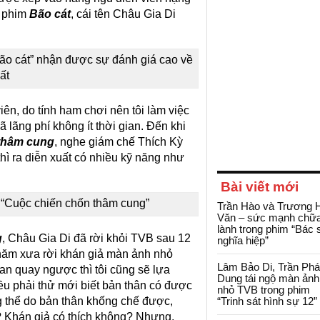
g phim
Bão cát
, cái tên Châu Gia Di
Bão cát” nhận được sự đánh giá cao về
ất
n, do tính ham chơi nên tôi làm việc
ã lãng phí không ít thời gian. Đến khi
thâm cung
, nghe giám chế Thích Kỳ
thì ra diễn xuất có nhiều kỹ năng như
Bài viết mới
 “Cuộc chiến chốn thâm cung”
Trần Hào và Trương 
Văn – sức mạnh chữ
lành trong phim “Bác 
g
, Châu Gia Di đã rời khỏi TVB sau 12
nghĩa hiệp”
 năm xưa rời khán giả màn ảnh nhỏ
Lâm Bảo Di, Trần Ph
an quay ngược thì tôi cũng sẽ lựa
Dung tái ngộ màn ảnh
 đều phải thử mới biết bản thân có được
nhỏ TVB trong phim
ông thể do bản thân khống chế được,
“Trinh sát hình sự 12”
? Khán giả có thích không? Nhưng,