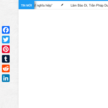
 phim “Bác sĩ nghĩa hiệp”
Lâm Bảo Di, Trần Pháp Dung tái ngộ 
TIN MỚI
Facebook
Twitter
Pinterest
Tumblr
Reddit
LinkedIn