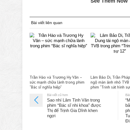
Bài viết liên quan
Trần Hào và Trương Hy Văn –
Lâm Bảo Di, Trần Pháp
sức mạnh chữa lành trong phim
ngộ màn ảnh nhỏ TVB 
“Bác sĩ nghĩa hiệp”
phim “Trinh sát hình s
Bài viết cũ hơn
Bài
Sao nhí Lâm Tịnh Văn trong
“M
phim “Bác sĩ nhi khoa” được
bả
Thị đế Trịnh Gia Dĩnh khen
ph
ngợi
Tu
Đì