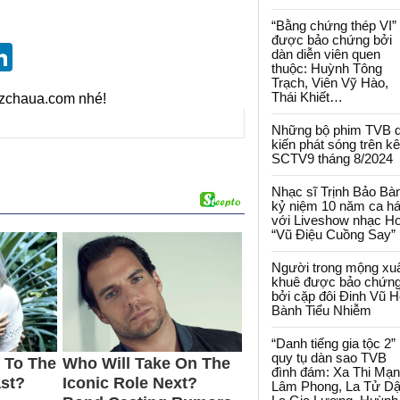
“Bằng chứng thép VI”
được bảo chứng bởi
st
blr
eddit
LinkedIn
dàn diễn viên quen
thuộc: Huỳnh Tông
Trạch, Viên Vỹ Hào,
Thái Khiết…
izchaua.com nhé!
Những bộ phim TVB 
kiến phát sóng trên k
SCTV9 tháng 8/2024
Nhạc sĩ Trịnh Bảo Bà
kỷ niệm 10 năm ca há
với Liveshow nhạc H
“Vũ Điệu Cuồng Say”
Người trong mộng xu
khuê được bảo chứn
bởi cặp đôi Đinh Vũ H
Bành Tiểu Nhiễm
“Danh tiếng gia tộc 2”
quy tụ dàn sao TVB
đình đám: Xa Thi Mạn
Lâm Phong, La Tử Dậ