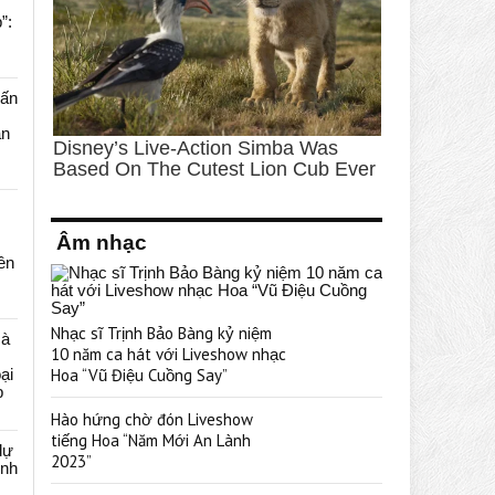
”:
uấn
ạn
Âm nhạc
rên
Nhạc sĩ Trịnh Bảo Bàng kỷ niệm
cà
10 năm ca hát với Liveshow nhạc
ại
Hoa “Vũ Điệu Cuồng Say”
p
Hào hứng chờ đón Liveshow
tiếng Hoa “Năm Mới An Lành
dự
2023”
ênh