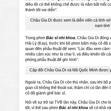
điều tôi có thể khống chế được là nắm bắt mỗi c
thành tốt vai diễn”.
Châu Gia Di được xem là diễn viên cá tính vớ
nam tính
Trong phim
Bác sĩ nhi khoa
, Châu Gia Di đóng 
Hải Lỳ (Kay), trước khi bộ phim bấm máy cô đã s
quan đến phẫu thuật để xem: “Lúc đầu xem cảm 
nhiều cảm xúc như bị chai lì, và điều khiến tôi c
phòng phẫu thuật để ghi hình”.
Cặp đôi Châu Gia Di và Mã Quốc Minh được yêu
Ngoài ra, Châu Gia Di còn thú nhận, sau khi bộ
gian cô không thể thoát vai, thậm chí có lần đến 
cô đã giành ghế bác sĩ.
Nói về sự trở lại TVB lần này, Châu Gia Di cho bi
tốt, vì thế sau phim
Bác sĩ nhi khoa
sẽ có khả n