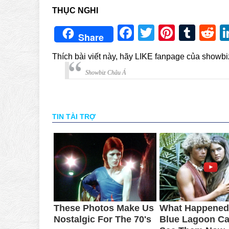
THỤC NGHI
Facebook
Twitter
Pintere
Tum
R
Share
Thích bài viết này, hãy LIKE fanpage của showb
Showbiz Châu Á