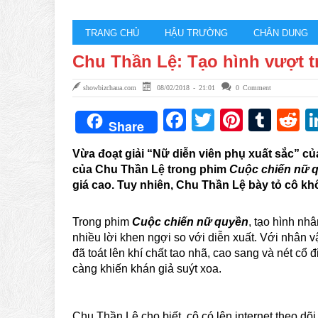
TRANG CHỦ
HẬU TRƯỜNG
CHÂN DUNG
Chu Thần Lệ: Tạo hình vượt tr
showbizchaua.com
08/02/2018 - 21:01
0 Comment
Facebook
Twitter
Pintere
Tum
R
Share
Vừa đoạt giải “Nữ diễn viên phụ xuất sắc” c
của Chu Thần Lệ trong phim
Cuộc chiến nữ 
giá cao. Tuy nhiên, Chu Thần Lệ bày tỏ cô kh
Trong phim
Cuộc chiến nữ quyền
, tạo hình n
nhiều lời khen ngợi so với diễn xuất. Với nhân
đã toát lên khí chất tao nhã, cao sang và nét cổ đi
càng khiến khán giả suýt xoa.
Chu Thần Lệ cho biết, cô có lên internet theo d