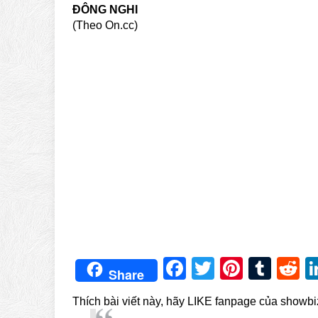
ĐÔNG NGHI
(Theo On.cc)
Facebook
Twitter
Pintere
Tum
R
Share
Thích bài viết này, hãy LIKE fanpage của showb