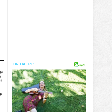
Hy
a
sĩ
áp