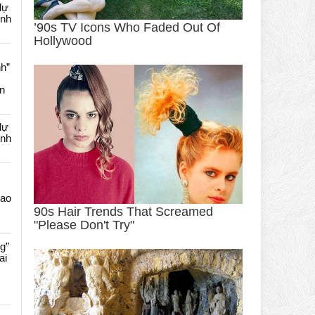
dự
ênh
nh”
an
dự
ênh
Cao
g”
ai