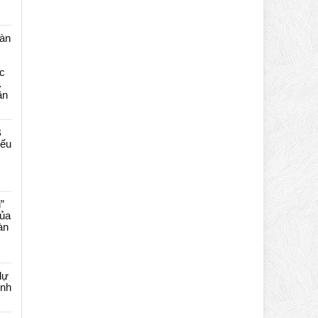
màn
c
…
ần
B
iểu
”
của
àn
dự
ênh