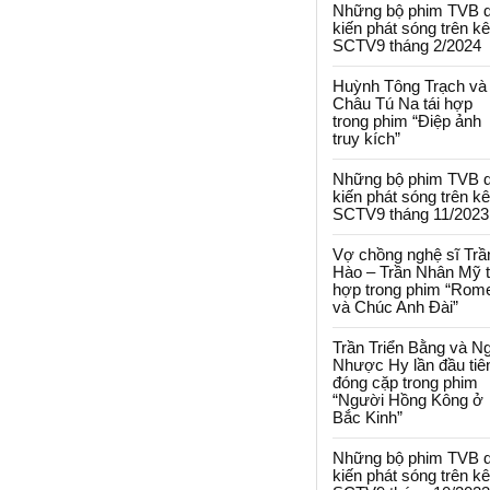
Những bộ phim TVB 
kiến phát sóng trên k
SCTV9 tháng 2/2024
Huỳnh Tông Trạch và
Châu Tú Na tái hợp
trong phim “Điệp ảnh
truy kích”
Những bộ phim TVB 
kiến phát sóng trên k
SCTV9 tháng 11/2023
Vợ chồng nghệ sĩ Trầ
Hào – Trần Nhân Mỹ t
hợp trong phim “Rom
và Chúc Anh Đài”
Trần Triển Bằng và N
Nhược Hy lần đầu tiê
đóng cặp trong phim
“Người Hồng Kông ở
Bắc Kinh”
Những bộ phim TVB 
kiến phát sóng trên k