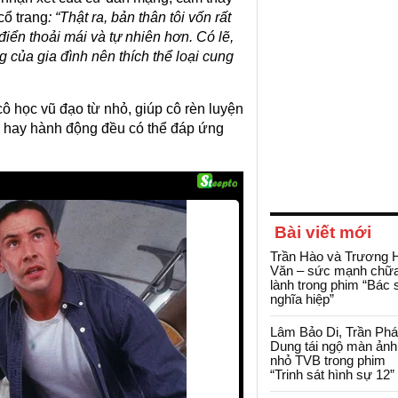
cổ trang
: “Thật ra, bản thân tôi vốn rất
điển thoải mái và tự nhiên hơn. Có lẽ,
 của gia đình nên thích thể loại cung
 học vũ đạo từ nhỏ, giúp cô rèn luyện
ng hay hành động đều có thể đáp ứng
Bài viết mới
Trần Hào và Trương 
Văn – sức mạnh chữ
lành trong phim “Bác 
nghĩa hiệp”
Lâm Bảo Di, Trần Ph
Dung tái ngộ màn ảnh
nhỏ TVB trong phim
“Trinh sát hình sự 12”