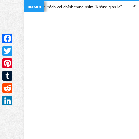
gánh” trọng trách vai chính trong phim “Không gian lạ”
Những bộ
TIN MỚI
Facebook
Twitter
Pinterest
Tumblr
Reddit
LinkedIn