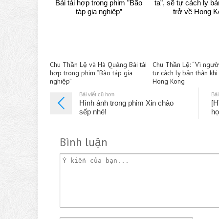
Chu Thần Lệ và Hà Quảng Bái tái
Chu Thần Lệ: “Vì người 
hợp trong phim ”Bão táp gia
tự cách ly bản thân khi
nghiệp”
Hong Kong
Bài viết cũ hơn
Bài
Hình ảnh trong phim Xin chào
[H
sếp nhé!
họ
Bình luận