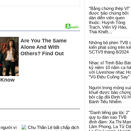
“Bằng chứng thép VI”
được bảo chứng bởi
dàn diễn viên quen
thuộc: Huỳnh Tông
Trạch, Viên Vỹ Hào,
Thái Khiết…
Những bộ phim TVB 
kiến phát sóng trên k
SCTV9 tháng 8/2024
Nhạc sĩ Trịnh Bảo Bà
kỷ niệm 10 năm ca há
với Liveshow nhạc H
“Vũ Điệu Cuồng Say”
Người trong mộng xu
khuê được bảo chứn
bởi cặp đôi Đinh Vũ H
Bành Tiểu Nhiễm
“Danh tiếng gia tộc 2”
quy tụ dàn sao TVB
đình đám: Xa Thi Mạn
Lâm Phong, La Tử Dậ