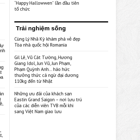
“Happy Hallowwen” lần đầu tiên
tổ chức
Trải nghiệm sống
Cùng Lý Nhã Kỳ khám phá vẻ đẹp
Tòa nhà quốc hội Romania
dự
ênh
Gil Lê, Vũ Cát Tường, Hương
Giang Idol, Jun Vũ, Jun Phạm,
ng
Phạm Quỳnh Anh… háo hức
t
thưởng thức cá ngừ đại dương
oa
110kg đến từ Nhật
Những ưu đãi của khách sạn
ân
g
Eastin Grand Saigon – nơi lưu trú
ề,
của các diễn viên TVB mỗi khi
sang Việt Nam giao lưu
,
t,