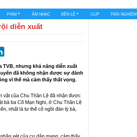
PHIM
ÂM NHẠC
BÊN LỀ
CLIP
TRẢI NGHIỆ
ội diễn xuất
st
blr
eddit
LinkedIn
ủa TVB, nhưng khả năng diễn xuất
quyền
đã không nhận được sự đánh
ông vì thế mà cảm thấy thất vọng.
hân vật của Chu Thần Lệ đã nhận được
 vật bà ba Cố Mạn Nghi, ở Chu Thần Lệ
ển, nhất là tư thế cô ngồi đàn tỳ bà,
õi nhận xét của cư dân mạng, cảm thấy