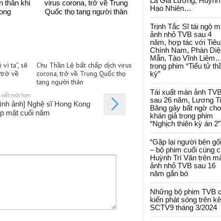
La Gia Lương, Huỳnh
Hạo Nhiên…
Trịnh Tắc Sĩ tái ngộ 
ảnh nhỏ TVB sau 4
năm, hợp tác với Tiêu
Chính Nam, Phàn Diệ
Mẫn, Tào Vĩnh Liêm
vì ta”, sẽ
Chu Thần Lệ bất chấp dịch virus
trong phim “Tiểu tử th
 trở về
corona, trở về Trung Quốc thọ
kỳ”
tang người thân
Tái xuất màn ảnh TV
 viết mới hơn
sau 26 năm, Lương T
ình ảnh] Nghệ sĩ Hong Kong
Băng gây bất ngờ cho
p mặt cuối năm
khán giả trong phim
“Nghịch thiên kỳ án 2”
“Gặp lại người bên gối
– bộ phim cuối cùng 
Huỳnh Trí Văn trên m
ảnh nhỏ TVB sau 16
năm gắn bó
Những bộ phim TVB 
kiến phát sóng trên k
SCTV9 tháng 3/2024