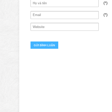
(*)
(*)