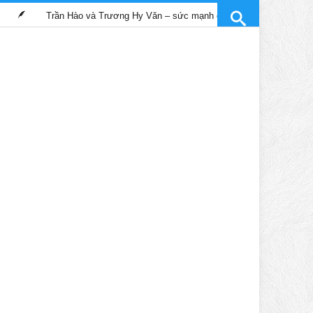
rần Hào và Trương Hy Văn – sức mạnh chữa lành trong phim “Bác sĩ nghĩa h