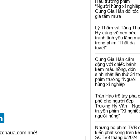
Hậu trường phim
“Người hùng xí nghiệp
Cung Gia Hân đội tóc
giả tắm mưa
Lý Thấm và Tăng Th
Hy cùng vẽ nên bức
tranh tình yêu lãng m
trong phim “Thất dạ
tuyết”
Cung Gia Hân cảm
động với chiếc bánh
kem màu hồng, đón
sinh nhật lần thứ 34 t
phim trường “Người
hùng xí nghiệp”
Trần Hào trổ tay pha 
phê cho người đẹp
Trương Hy Văn – Ngo
truyện phim “Xí nghiệ
st
blr
eddit
LinkedIn
người hùng”
Những bộ phim TVB 
kiến phát sóng trên k
izchaua.com nhé!
SCTV9 tháng 9/2024