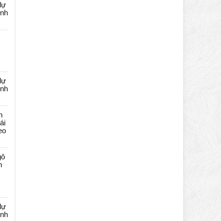
dự
ênh
dự
ênh
n
ái
eo
gô
n
dự
ênh