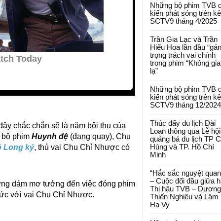
Những bộ phim TVB 
kiến phát sóng trên k
SCTV9 tháng 4/2025
Trần Gia Lạc và Trần
Hiểu Hoa lần đầu “gá
trọng trách vai chính
trong phim “Không gi
lạ”
Những bộ phim TVB 
kiến phát sóng trên k
SCTV9 tháng 12/2024
Thúc đẩy du lịch Đài
ây chắc chắn sẽ là năm bội thu của
Loan thông qua Lễ hội
u bộ phim
Huynh đệ
(đang quay), Chu
quảng bá du lịch TP 
Hùng và TP. Hồ Chí
ồ Long ký
, thủ vai Chu Chỉ Nhược có
Minh
“Hắc sắc nguyệt quan
– Cuộc đối đầu giữa h
từng dám mơ tưởng đến việc đóng phim
Thị hậu TVB – Dương
sức với vai Chu Chỉ Nhược.
Thiến Nghiêu và Lâm
Hạ Vy