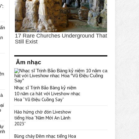
”:
uấn
ạn
Âm nhạc
rên
Nhạc sĩ Trịnh Bảo Bàng kỷ niệm
10 năm ca hát với Liveshow nhạc
cà
Hoa “Vũ Điệu Cuồng Say”
ại
p
Hào hứng chờ đón Liveshow
tiếng Hoa “Năm Mới An Lành
2023”
dự
ênh
Bùng cháy Đêm nhạc tiếng Hoa