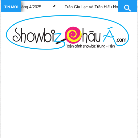
 tháng 4/2025
Trần Gia Lạc và Trần Hiểu Hoa lần đầu “gánh” trọn
TIN MỚI