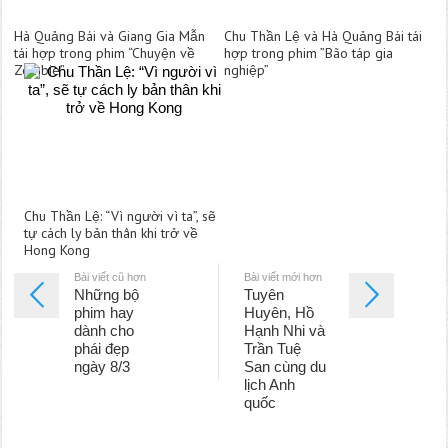
Hà Quảng Bái và Giang Gia Mẫn
Chu Thần Lệ và Hà Quảng Bái tái
tái hợp trong phim “Chuyện về
hợp trong phim ”Bão táp gia
Zombie”
nghiệp”
Chu Thần Lệ: “Vì người vì ta”, sẽ
tự cách ly bản thân khi trở về
Hong Kong
Bài viết cũ hơn
Bài viết mới hơn
Những bộ
Tuyên
phim hay
Huyên, Hồ
dành cho
Hạnh Nhi và
phái đẹp
Trần Tuệ
ngày 8/3
San cùng du
lịch Anh
quốc