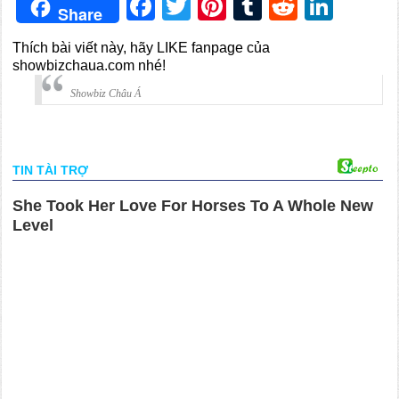
Facebook
Twitter
Pinterest
Tumblr
Reddit
Link
Share
Thích bài viết này, hãy LIKE fanpage của
showbizchaua.com nhé!
Showbiz Châu Á