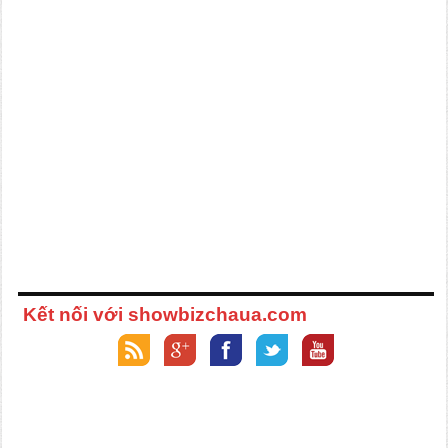
Kết nối với showbizchaua.com