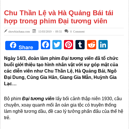
Chu Thần Lệ và Hà Quảng Bái tái
hợp trong phim Đại tương viên
showbizchaua.com
15/03/2019 - 09:55
0 Comment
Facebook
Twitter
Pinterest
Tumblr
Reddit
Link
Share
Ngày 14
/
3, đoàn làm phim
Đại tương viên
đã tổ chức
buổi giới thiệu tạo hình nhân vật với sự góp mặt của
các diễn viên như Chu Thần Lệ, Hà Quảng Bái, Ngô
Đại Dung, Củng Gia Hân, Giang Gia Mẫn, Huỳnh Gia
Lạc…
Bộ phim
Đại tương viên
lấy bối cảnh thập niên 1930, câu
chuyện, xoay quanh mối ân oán gia tộc có truyền thống
làm nghề tương dầu, đề cao lý tưởng phấn đấu của thế hệ
trẻ.