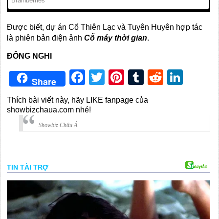
Được biết, dự án Cổ Thiên Lạc và Tuyên Huyên hợp tác
là phiên bản điện ảnh
Cỗ máy thời gian
.
ĐÔNG NGHI
Facebook
Twitter
Pinterest
Tumblr
Reddit
Link
Share
Thích bài viết này, hãy LIKE fanpage của
showbizchaua.com nhé!
Showbiz Châu Á