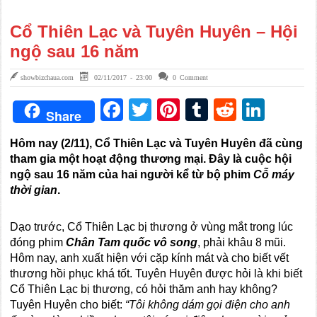
Cổ Thiên Lạc và Tuyên Huyên – Hội
ngộ sau 16 năm
showbizchaua.com
02/11/2017 - 23:00
0 Comment
Facebook
Twitter
Pinterest
Tumblr
Reddit
Link
Share
Hôm nay (2/11), Cổ Thiên Lạc và Tuyên Huyên đã cùng
tham gia một hoạt động thương mại. Đây là cuộc hội
ngộ sau 16 năm của hai người kể từ bộ phim
Cỗ máy
thời gian
.
Dạo trước, Cổ Thiên Lạc bị thương ở vùng mắt trong lúc
đóng phim
Chân Tam quốc vô song
, phải khâu 8 mũi.
Hôm nay, anh xuất hiện với cặp kính mát và cho biết vết
thương hồi phục khá tốt. Tuyên Huyên được hỏi là khi biết
Cổ Thiên Lạc bị thương, có hỏi thăm anh hay không?
Tuyên Huyên cho biết:
“Tôi không dám gọi điện cho anh