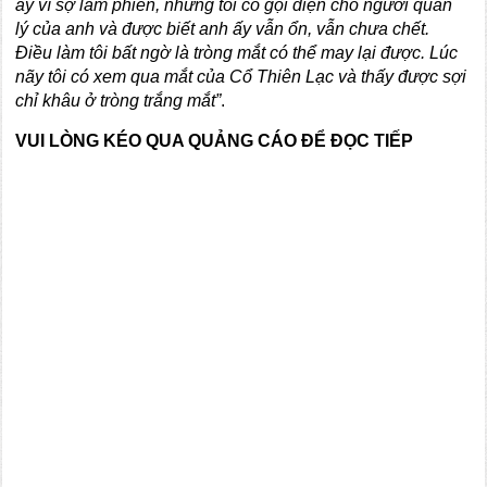
ấy vì sợ làm phiền, nhưng tôi có gọi điện cho người quản
lý của anh và được biết anh ấy vẫn ổn, vẫn chưa chết.
Điều làm tôi bất ngờ là tròng mắt có thể may lại được. Lúc
nãy tôi có xem qua mắt của Cổ Thiên Lạc và thấy được sợi
chỉ khâu ở tròng trắng mắt”
.
VUI LÒNG KÉO QUA QUẢNG CÁO ĐỂ ĐỌC TIẾP