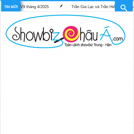
SCTV9 tháng 4/2025
Trần Gia Lạc và Trần Hiểu Hoa lần đầu “gánh”
TIN MỚI