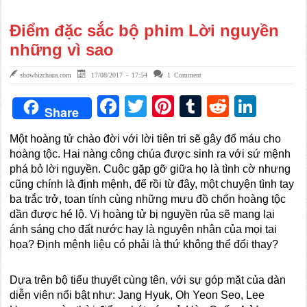
Điểm đặc sắc bộ phim Lời nguyền
những vì sao
showbizchaua.com
17/08/2017 - 17:54
1 Comment
Facebook
Twitter
Pinterest
Tumblr
Reddit
Link
Share
Một hoàng tử chào đời với lời tiên tri sẽ gây đổ máu cho
hoàng tộc. Hai nàng công chúa được sinh ra với sứ mệnh
phá bỏ lời nguyền. Cuộc gặp gỡ giữa họ là tình cờ nhưng
cũng chính là định mệnh, để rồi từ đây, một chuyện tình tay
ba trắc trở, toan tính cùng những mưu đồ chốn hoàng tộc
dần được hé lộ. Vị hoàng tử bị nguyền rủa sẽ mang lại
ánh sáng cho đất nước hay là nguyên nhân của mọi tai
họa? Định mệnh liệu có phải là thứ không thể đổi thay?
Dựa trên bộ tiểu thuyết cùng tên, với sự góp mặt của dàn
diễn viên nổi bật như: Jang Hyuk, Oh Yeon Seo, Lee