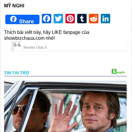
MỸ NGHI
Facebook
Twitter
Pinterest
Tumblr
Reddit
Link
Share
Thích bài viết này, hãy LIKE fanpage của
showbizchaua.com nhé!
Showbiz Châu Á