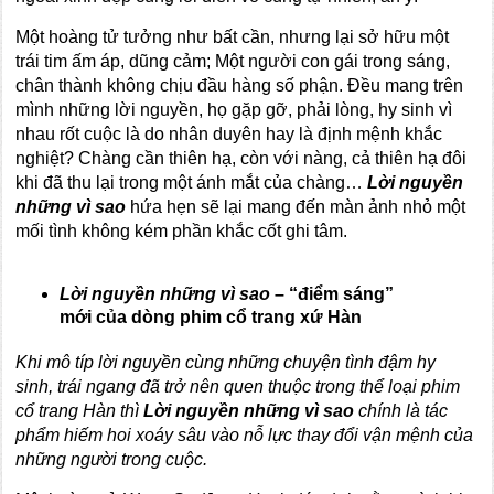
Một hoàng tử tưởng như bất cần, nhưng lại sở hữu một
trái tim ấm áp, dũng cảm; Một người con gái trong sáng,
chân thành không chịu đầu hàng số phận. Đều mang trên
mình những lời nguyền, họ gặp gỡ, phải lòng, hy sinh vì
nhau rốt cuộc là do nhân duyên hay là định mệnh khắc
nghiệt? Chàng cần thiên hạ, còn với nàng, cả thiên hạ đôi
khi đã thu lại trong một ánh mắt của chàng…
Lời nguyền
những vì sao
hứa hẹn sẽ lại mang đến màn ảnh nhỏ một
mối tình không kém phần khắc cốt ghi tâm.
Lời nguyền những vì sao
– “điểm sáng”
mới của dòng phim cổ trang xứ Hàn
Khi mô típ lời nguyền cùng những chuyện tình đậm hy
sinh, trái ngang đã trở nên quen thuộc trong thể loại phim
cổ trang Hàn thì
Lời nguyền những vì sao
chính là tác
phẩm hiếm hoi
xoáy sâu vào
nỗ lực thay đổi vận mệnh của
những người trong cuộc.