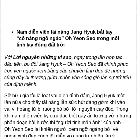
Nam
diễn viên tài năng Jang Hyuk bắt tay
“cô nàng ngổ ngáo” Oh Yeon Seo trong mối
tình lay động đất trời
Với
Lời nguyền những vì sao
, ngay trong lần hợp tác
đầu tiên, bộ đôi Jang Hyuk – Oh Yeon Seo đã chinh phục
trọn vẹn người xem bằng câu chuyện tình đẹp đẽ những
cùng đầy bi thương
giữa muôn vàn sóng gió lẫn sự trớ trêu
của định mệnh.
Sở hữu gia tài là loạt vai diễn đình đám, Jang Hyuk một
lần nữa cho thấy tài năng lẫn sức hút đáng gờm khi vào
vai vị hoàng tử bị ruồng bỏ bởi lời nguyền cay độc. Trong
khi nam diễn viên kỳ cựu đặc biệt gây ấn tượng với những
phân đoạn hài hước thì “người tình mản ảnh” của anh –
Oh Yeon Seo lại khiến người xem ngỡ ngàng bởi vẻ
ngoài xinh đẹp cùng lối diễn vô cùng tự nhiên, ăn ý.