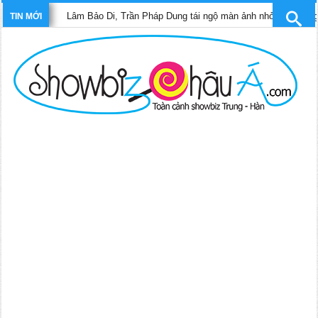
Lâm Bảo Di, Trần Pháp Dung tái ngộ màn ảnh nhỏ TVB trong phim “Trin
TIN MỚI