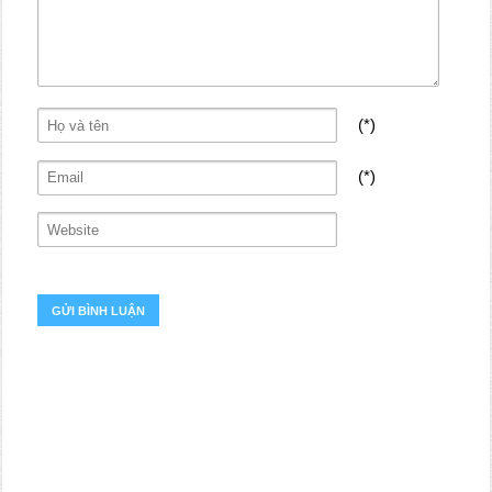
(*)
(*)