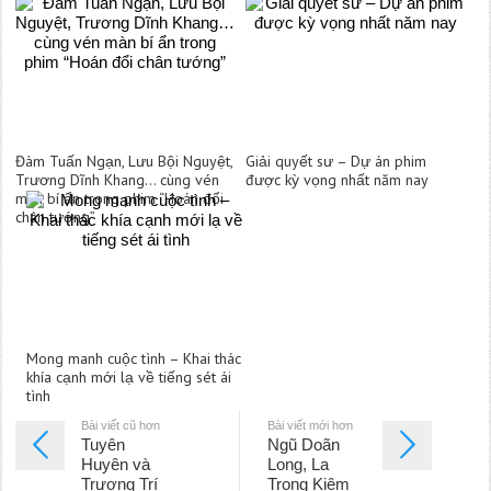
Đàm Tuấn Ngạn, Lưu Bội Nguyệt,
Giải quyết sư – Dự án phim
Trương Dĩnh Khang… cùng vén
được kỳ vọng nhất năm nay
màn bí ẩn trong phim “Hoán đổi
chân tướng”
Mong manh cuộc tình – Khai thác
khía cạnh mới lạ về tiếng sét ái
tình
Bài viết cũ hơn
Bài viết mới hơn
Tuyên
Ngũ Doãn
Huyên và
Long, La
Trương Trí
Trọng Kiêm