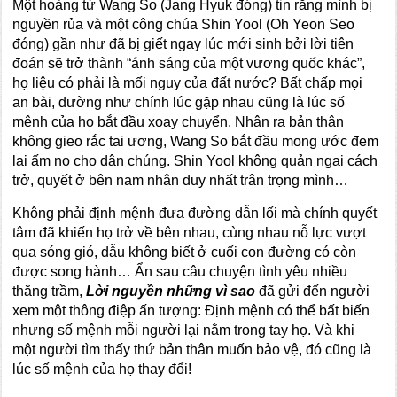
Một hoàng tử Wang So (Jang Hyuk đóng) tin rằng mình bị
nguyền rủa và một công chúa Shin Yool (Oh Yeon Seo
đóng) gần như đã bị giết ngay lúc mới sinh bởi lời tiên
đoán sẽ trở thành “ánh sáng của một vương quốc khác”,
họ liệu có phải là mối nguy của đất nước? Bất chấp mọi
an bài, dường như chính lúc gặp nhau cũng là lúc số
mệnh của họ bắt đầu xoay chuyển. Nhận ra bản thân
không gieo rắc tai ương, Wang So bắt đầu mong ước đem
lại ấm no cho dân chúng. Shin Yool không quản ngại cách
trở, quyết ở bên nam nhân duy nhất trân trọng mình…
Không phải định mệnh đưa đường dẫn lối mà chính quyết
tâm đã khiến họ trở về bên nhau, cùng nhau nỗ lực vượt
qua sóng gió, dẫu không biết ở cuối con đường có còn
được song hành… Ẩn sau câu chuyện tình yêu nhiều
thăng trầm,
Lời nguyền những vì sao
đã gửi đến người
xem một thông điệp ấn tượng: Định mệnh có thể bất biến
nhưng số mệnh mỗi người lại nằm trong tay họ. Và khi
một người tìm thấy thứ bản thân muốn bảo vệ, đó cũng là
lúc số mệnh của họ thay đổi!