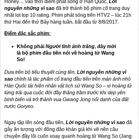
Honey… vào thời điểm phát sóng ở Hàn Quốc,
Lời
nguyền những vì sao
đã trở thành bộ phim cổ trang duy
nhất lọt top 10 rating. Phim phát sóng trên HTV2 – lúc 21h
thứ Hai đến thứ Bảy hàng tuần, bắt đầu từ 8/8/2017.
Điểm đặc sắc phim:
Không phải
Người tình ánh trăng
, đây mới
là bộ phim đầu tiên nói về hoàng tử Wang
So!
Dựa trên bộ tiểu thuyết cùng tên,
Lời nguyền những vì
sao
chính là tác phẩm cổ trang đầu tiên trên màn ảnh nhỏ
Hàn Quốc tái hiện nhân vật lịch sử Wang So – vị hoàng tử
từng trải qua cuộc đời đầy thăng trầm trước khi dẹp yên
binh biến và trở thành vua Gwang Jong nổi danh của đất
nước Goryeo.
Ngay tập lên sóng đầu tiên,
Lời nguyền những vì sao
đã
gây ấn tượng với đông đảo khán giả khi vẽ nên câu
chuyện đầy lôi cuốn xoay quanh hoàng tử Wang So (Jang