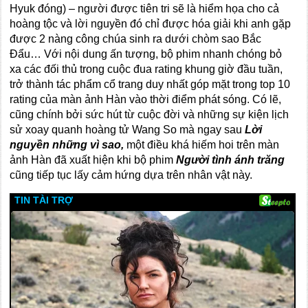
Hyuk đóng)
–
người được tiên tri sẽ là hiểm họa cho cả
hoàng tộc và lời nguyền đó chỉ được hóa giải khi anh gặp
được 2 nàng công chúa sinh ra dưới chòm sao Bắc
Đẩu… Với nội dung ấn tượng, bộ phim nhanh chóng bỏ
xa các đối thủ trong cuộc đua rating khung giờ đầu tuần,
trở thành tác phẩm cổ trang duy nhất góp mặt trong top 10
rating của màn ảnh Hàn vào thời điểm phát sóng. Có lẽ,
cũng chính bởi sức hút từ cuộc đời và những sự kiện lịch
sử xoay quanh hoàng tử Wang So mà ngay sau
Lời
nguyền những vì sao,
một điều khá hiếm hoi trên màn
ảnh Hàn đã xuất hiện khi bộ phim
Người tình ánh trăng
cũng tiếp tục lấy cảm hứng dựa trên nhân vật này.