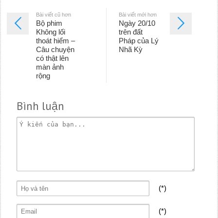
Bài viết cũ hơn
Bài viết mới hơn
Bộ phim
Ngày 20/10
Không lối
trên đất
thoát hiểm –
Pháp của Lý
Câu chuyện
Nhã Kỳ
có thật lên
màn ảnh
rộng
Bình luận
(*)
(*)