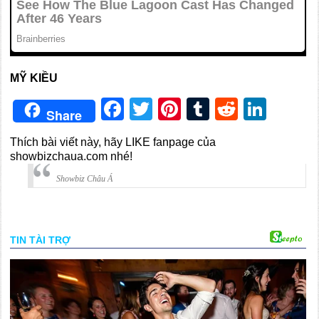
MỸ KIỀU
Facebook
Twitter
Pinterest
Tumblr
Reddit
Link
Share
Thích bài viết này, hãy LIKE fanpage của
showbizchaua.com nhé!
Showbiz Châu Á