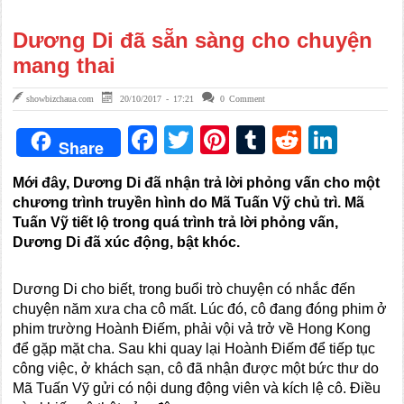
Dương Di đã sẵn sàng cho chuyện
mang thai
showbizchaua.com
20/10/2017 - 17:21
0 Comment
Facebook
Twitter
Pinterest
Tumblr
Reddit
Link
Share
Mới đây, Dương Di đã nhận trả lời phỏng vấn cho một
chương trình truyền hình do Mã Tuấn Vỹ chủ trì. Mã
Tuấn Vỹ tiết lộ trong quá trình trả lời phỏng vấn,
Dương Di đã xúc động, bật khóc.
Dương Di cho biết, trong buổi trò chuyện có nhắc đến
chuyện năm xưa cha cô mất. Lúc đó, cô đang đóng phim ở
phim trường Hoành Điếm, phải vội vả trở về Hong Kong
để gặp mặt cha. Sau khi quay lại Hoành Điếm để tiếp tục
công việc, ở khách sạn, cô đã nhận được một bức thư do
Mã Tuấn Vỹ gửi có nội dung động viên và kích lệ cô. Điều