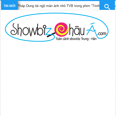
ần Pháp Dung tái ngộ màn ảnh nhỏ TVB trong phim “Trinh sát hình sự 12”
TIN MỚI