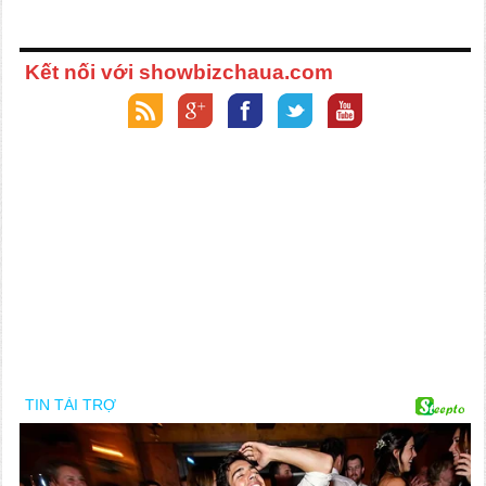
Kết nối với showbizchaua.com