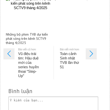
Những bộ phim TVB dự kiến
phát sóng trên kênh SCTV9
tháng 4/2025
Bài viết cũ hơn
Bài viết mới hơn
Vũ điệu trái
Toàn cảnh
tim: Hậu duệ
Sinh nhật
mới của
TVB lần thứ
series huyền
51
thoại “Step-
Up”
Bình luận