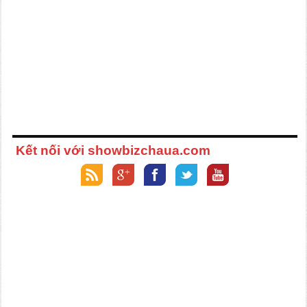
Kết nối với showbizchaua.com