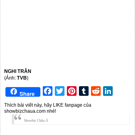
NGHI TRÂN
(Ảnh:
TVB
)
Facebook
Twitter
Pinterest
Tumblr
Reddit
Link
Share
Thích bài viết này, hãy LIKE fanpage của
showbizchaua.com nhé!
Showbiz Châu Á