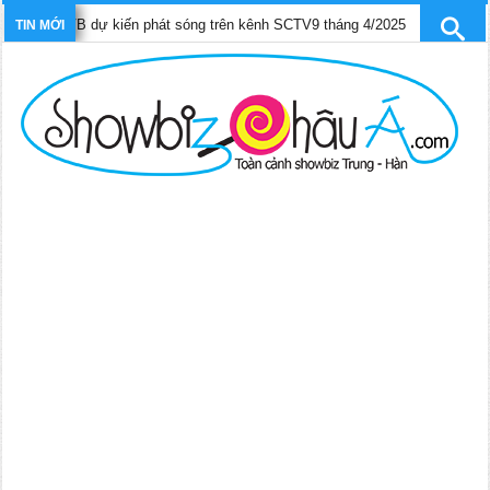
TVB dự kiến phát sóng trên kênh SCTV9 tháng 4/2025
Trần Gia 
TIN MỚI