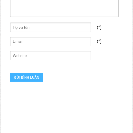
(*)
(*)