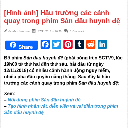
[Hình ảnh] Hậu trường các cảnh
quay trong phim Sàn đấu huynh đệ
showbizchaua.com
17/11/2018 - 20:30
0 Comment
Facebook
Twitter
Pinterest
Tumblr
Reddit
Link
Share
Bộ phim
Sàn đấu huynh đệ
(phát sóng trên SCTV9, lúc
19h00 từ thứ hai đến thứ sáu, bắt đầu từ ngày
12/11/2018) có nhiều cảnh hành động nguy hiểm,
nhiều pha đấu quyền căng thẳng. Sau đây là hậu
trường các cảnh quay trong phim
Sàn đấu huynh đệ
:
Xem:
–
Nội dung phim Sàn đấu huỳnh đệ
–
Tạo hình nhân vật, diễn viên và vai diễn trong phim
Sàn đấu huynh đệ