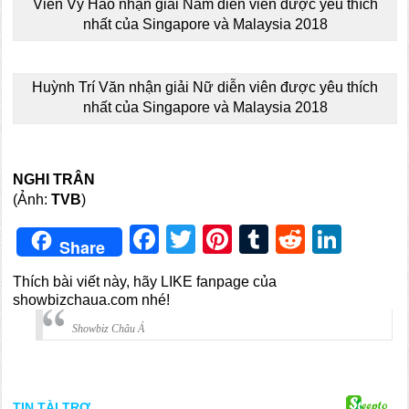
Viên Vỹ Hào nhận giải Nam diễn viên được yêu thích
nhất của Singapore và Malaysia 2018
Huỳnh Trí Văn nhận giải Nữ diễn viên được yêu thích
nhất của Singapore và Malaysia 2018
NGHI TRÂN
(Ảnh:
TVB
)
Facebook
Twitter
Pinterest
Tumblr
Reddit
Link
Share
Thích bài viết này, hãy LIKE fanpage của
showbizchaua.com nhé!
Showbiz Châu Á