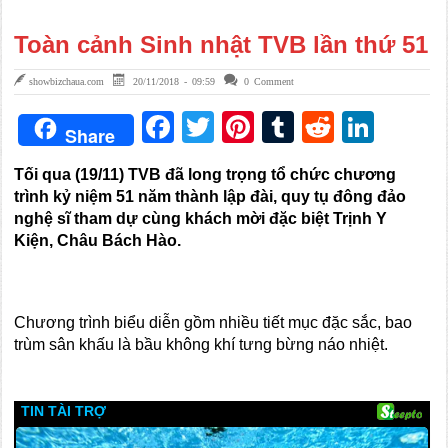
Toàn cảnh Sinh nhật TVB lần thứ 51
showbizchaua.com
20/11/2018 - 09:59
0 Comment
Facebook
Twitter
Pinterest
Tumblr
Reddit
Link
Share
Tối qua (19/11) TVB đã long trọng tổ chức chương
trình kỷ niệm 51 năm thành lập đài, quy tụ đông đảo
nghệ sĩ tham dự cùng khách mời đặc biệt Trịnh Y
Kiện, Châu Bách Hào.
Chương trình biểu diễn gồm nhiều tiết mục đặc sắc, bao
trùm sân khấu là bầu không khí tưng bừng náo nhiệt.