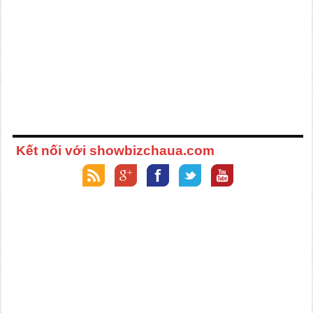
Kết nối với showbizchaua.com