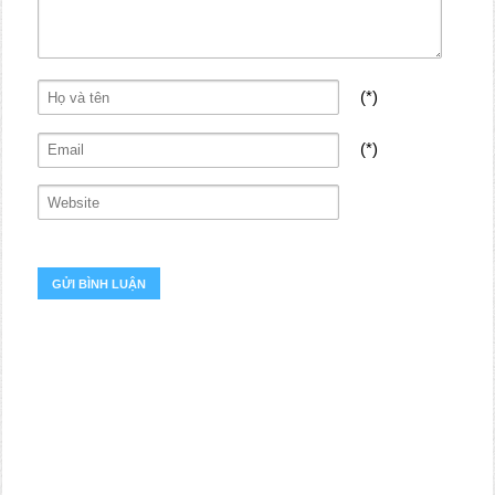
(*)
(*)