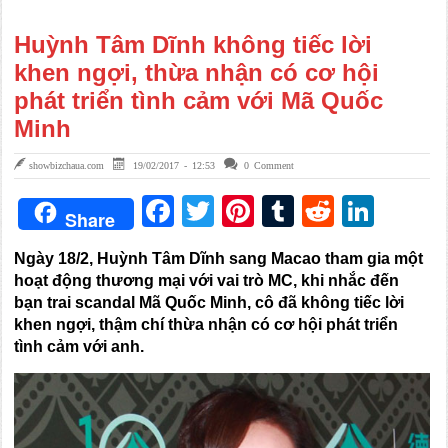
Huỳnh Tâm Dĩnh không tiếc lời
khen ngợi, thừa nhận có cơ hội
phát triển tình cảm với Mã Quốc
Minh
showbizchaua.com
19/02/2017 - 12:53
0 Comment
Facebook
Twitter
Pinterest
Tumblr
Reddit
Link
Share
Ngày 18/2, Huỳnh Tâm Dĩnh sang Macao tham gia một
hoạt động thương mại với vai trò MC, khi nhắc đến
bạn trai scandal Mã Quốc Minh, cô đã không tiếc lời
khen ngợi, thậm chí thừa nhận có cơ hội phát triển
tình cảm với anh.