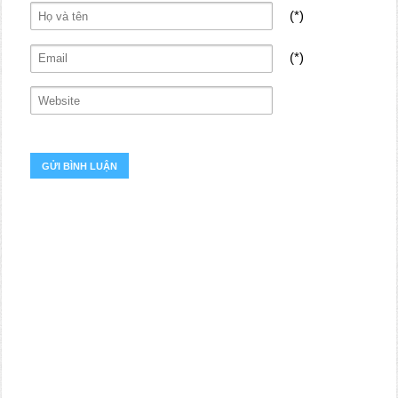
(*)
(*)