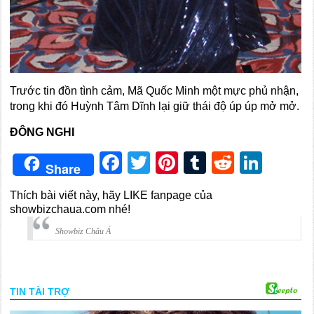
Trước tin đồn tình cảm, Mã Quốc Minh một mực phủ nhận,
trong khi đó Huỳnh Tâm Dĩnh lại giữ thái độ úp úp mở mở.
ĐÔNG NGHI
Facebook
Twitter
Pinterest
Tumblr
Reddit
Link
Share
Thích bài viết này, hãy LIKE fanpage của
showbizchaua.com nhé!
Showbiz Châu Á