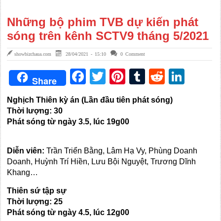
Những bộ phim TVB dự kiến phát
sóng trên kênh SCTV9 tháng 5/2021
showbizchaua.com
28/04/2021 - 15:10
0 Comment
Facebook
Twitter
Pinterest
Tumblr
Reddit
Link
Share
Nghịch Thiên kỳ án (Lần đầu tiên phát sóng)
Thời lượng: 30
Phát sóng từ ngày 3.5, lúc 19g00
Diễn viên:
Trần Triển Bằng, Lâm Hạ Vy, Phùng Doanh
Doanh, Huỳnh Trí Hiền, Lưu Bội Nguyệt, Trương Dĩnh
Khang…
Thiên sứ tập sự
Thời lượng:
25
Phát sóng từ ngày
4
.5, lúc 1
2
g00