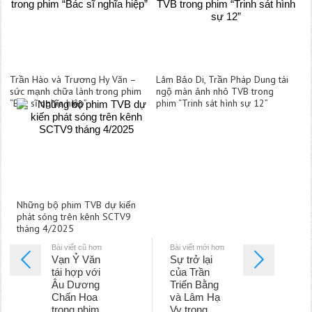
Trần Hào và Trương Hy Văn –
Lâm Bảo Di, Trần Pháp Dung tái
sức mạnh chữa lành trong phim
ngộ màn ảnh nhỏ TVB trong
“Bác sĩ nghĩa hiệp”
phim “Trinh sát hình sự 12”
Những bộ phim TVB dự kiến
phát sóng trên kênh SCTV9
tháng 4/2025
Bài viết cũ hơn
Bài viết mới hơn
Vạn Ỷ Văn
Sự trở lại
tái hợp với
của Trần
Âu Dương
Triển Bằng
Chấn Hoa
và Lâm Hạ
trong phim
Vy trong