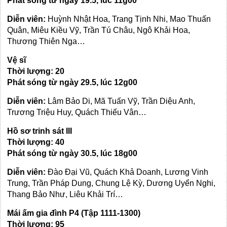
Phát sóng từ ngày
19
.5, lúc
11
g00
Diễn viên:
Huỳnh Nhật Hoa, Trang Tịnh Nhi, Mao Thuấn
Quân, Miêu Kiều Vỹ, Trần Tú Châu, Ngô Khải Hoa,
Thương Thiên Nga…
Vệ sĩ
Thời lượng:
20
Phát sóng từ ngày
29
.5, lúc
12
g00
Diễn viên:
Lâm Bảo Di, Mã Tuấn Vỹ, Trần Diệu Anh,
Trương Triệu Huy, Quách Thiếu Vân…
Hồ sơ trinh sát III
Thời lượng:
40
Phát sóng từ ngày
30
.5, lúc
18
g00
Diễn viên:
Đào Đại Vũ, Quách Khả Doanh, Lương Vinh
Trung, Trần Pháp Dung, Chung Lệ Kỳ, Dương Uyển Nghi,
Thang Bảo Như, Liêu Khải Trí…
Mái ấm gia đình P4 (Tập 1111-1300)
Thời lượng:
95