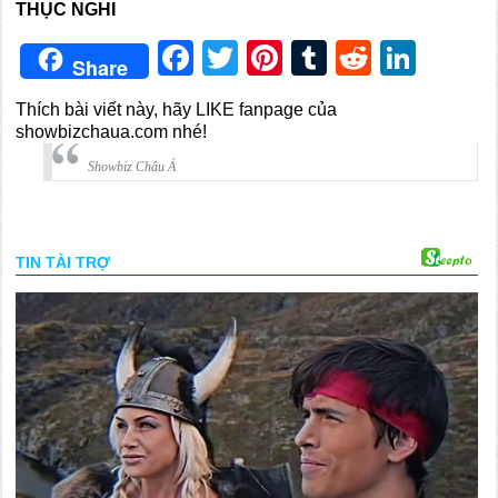
THỤC NGHI
Facebook
Twitter
Pinterest
Tumblr
Reddit
Link
Share
Thích bài viết này, hãy LIKE fanpage của
showbizchaua.com nhé!
Showbiz Châu Á