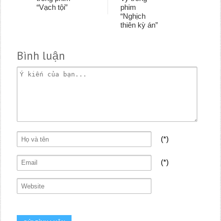
“Vạch tội”
phim
“Nghịch
thiên kỳ án”
Bình luận
(*)
(*)