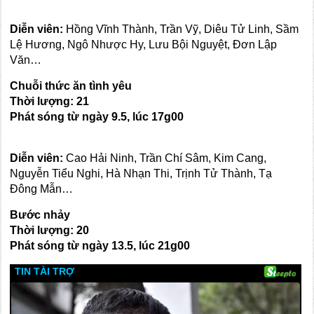
Diễn viên:
Hồng Vĩnh Thành, Trần Vỹ, Diêu Tử Linh, Sầm
Lệ Hương, Ngô Nhược Hy, Lưu Bội Nguyệt, Đơn Lập
Văn…
Chuỗi thức ăn tình yêu
Thời lượng:
21
Phát sóng từ ngày
9
.5, lúc 1
7
g00
Diễn viên:
Cao Hải Ninh, Trần Chí Sâm, Kim Cang,
Nguyễn Tiểu Nghi, Hà Nhạn Thi, Trịnh Tử Thành, Tạ
Đông Mẫn…
Bước nhảy
Thời lượng:
20
Phát sóng từ ngày
13
.5, lúc
21
g00