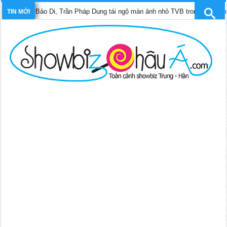
âm Bảo Di, Trần Pháp Dung tái ngộ màn ảnh nhỏ TVB trong phim “Trinh sát h
TIN MỚI