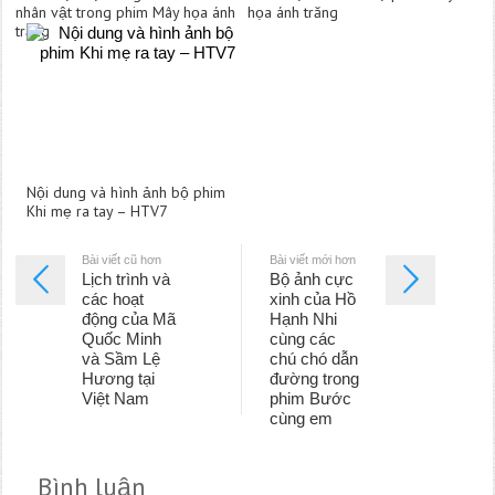
nhân vật trong phim Mây họa ánh
họa ánh trăng
trăng
Nội dung và hình ảnh bộ phim
Khi mẹ ra tay – HTV7
Bài viết cũ hơn
Bài viết mới hơn
Lịch trình và
Bộ ảnh cực
các hoạt
xinh của Hồ
động của Mã
Hạnh Nhi
Quốc Minh
cùng các
và Sầm Lệ
chú chó dẫn
Hương tại
đường trong
Việt Nam
phim Bước
cùng em
Bình luận