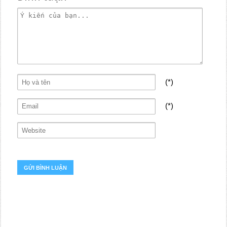
(*)
(*)