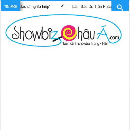
 nghĩa hiệp”
Lâm Bảo Di, Trần Pháp Dung tái ngộ màn ảnh nhỏ T
TIN MỚI