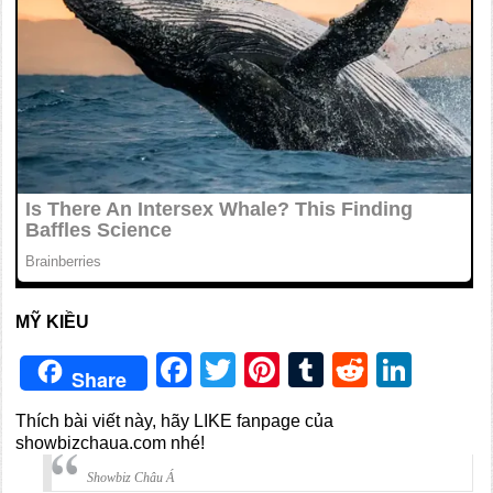
MỸ KIỀU
Facebook
Twitter
Pinterest
Tumblr
Reddit
Link
Share
Thích bài viết này, hãy LIKE fanpage của
showbizchaua.com nhé!
Showbiz Châu Á