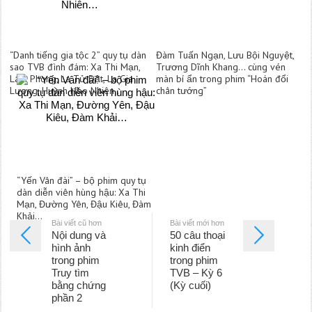
“Danh tiếng gia tộc 2” quy tụ dàn
Đàm Tuấn Ngạn, Lưu Bội Nguyệt,
sao TVB đình đám: Xa Thi Mạn,
Trương Dĩnh Khang… cùng vén
Lâm Phong, La Tử Dật, La Gia
màn bí ẩn trong phim “Hoán đổi
Lương, Huỳnh Hạo Nhiên…
chân tướng”
“Yến Vân đài” – bộ phim quy tụ
dàn diễn viên hùng hậu: Xa Thi
Mạn, Đường Yên, Đậu Kiêu, Đàm
Khải…
Bài viết cũ hơn
Bài viết mới hơn
Nội dung và
50 câu thoại
hình ảnh
kinh điển
trong phim
trong phim
Truy tìm
TVB – Kỳ 6
bằng chứng
(Kỳ cuối)
phần 2