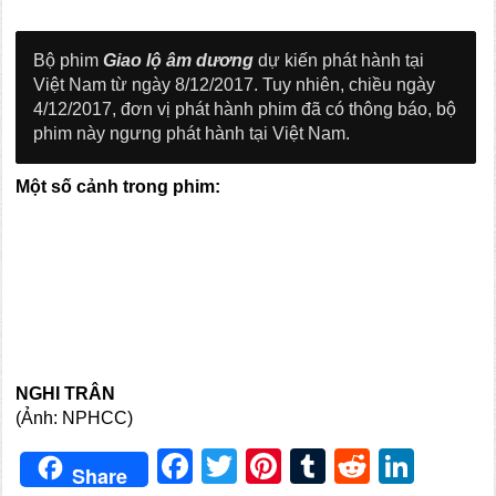
Bộ phim
Giao lộ âm dương
dự kiến phát hành tại
Việt Nam từ ngày 8/12/2017. Tuy nhiên, chiều ngày
4/12/2017, đơn vị phát hành phim đã có thông báo, bộ
phim này ngưng phát hành tại Việt Nam.
Một số cảnh trong phim:
NGHI TRÂN
(Ảnh: NPHCC)
Facebook
Twitter
Pinterest
Tumblr
Reddit
Link
Share