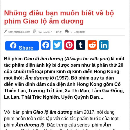
Những điều bạn muốn biết về bộ
phim Giao lộ âm dương
showbizchaua.com
02/12/2017 - 19:24
0 Comment
Facebook
Twitter
Pinterest
Tumblr
Reddit
Link
Share
Bộ phim
G
iao lộ âm dương
(
A
lways be with you
) là một
tác phẩm điện ảnh kỳ bí được xem như là phần thứ 20
của chuỗi thể loại phim kinh dị kinh điển Hong Kong
một thời:
Âm dương lộ
(1997). Bộ phim quy tụ dàn
diễn viên đình đám của điện ảnh Hong Kong gồm Cổ
Thiên Lạc, Trương Trí Lâm, Xa Thi Mạn, Lâm Gia Đống,
La Lan, Thái Trác Nghiên, Uyển Quỳnh Đan…
Với bản phim
Giao lộ âm dương
năm 2017, nội dung
phim hoàn toàn độc lập với các tác phẩm trước của loạt
phim
Âm dương lộ
. Đặc trưng của series phim
Âm