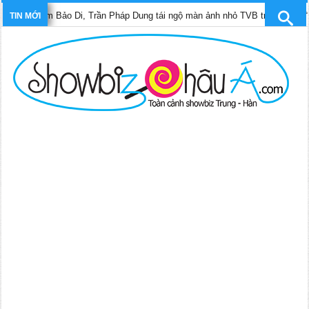
m Bảo Di, Trần Pháp Dung tái ngộ màn ảnh nhỏ TVB trong phim “Trinh sát h
TIN MỚI