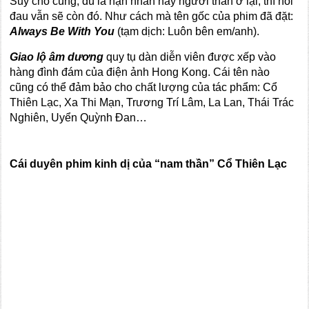
Suy cho cùng, dù là nạn nhân hay người thân ở lại, thì nỗi
đau vẫn sẽ còn đó. Như cách mà tên gốc của phim đã đặt:
Always Be With You
(tạm dịch: Luôn bên em/anh).
Giao lộ âm dương
quy tụ dàn diễn viên được xếp vào
hàng đình đám của điện ảnh Hong Kong. Cái tên nào
cũng có thể đảm bảo cho chất lượng của tác phẩm: Cổ
Thiên Lạc, Xa Thi Mạn, Trương Trí Lâm, La Lan, Thái Trác
Nghiên, Uyển Quỳnh Đan…
Cái duyên phim kinh dị của “nam thần” Cổ Thiên Lạc