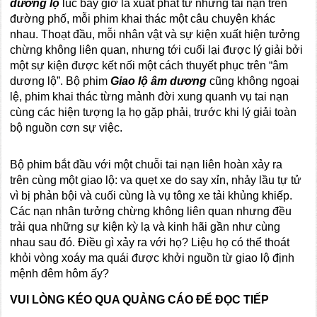
dương lộ
lúc bấy giờ là xuất phát từ những tai nạn trên
đường phố, mỗi phim khai thác một câu chuyện khác
nhau. Thoạt đầu, mỗi nhân vật và sự kiện xuất hiện tưởng
chừng không liên quan, nhưng tới cuối lại được lý giải bởi
một sự kiện được kết nối một cách thuyết phục trên “âm
dương lộ”. Bộ phim
Giao lộ âm dương
cũng không ngoại
lệ, phim khai thác từng mảnh đời xung quanh vụ tai nạn
cùng các hiện tượng lạ họ gặp phải, trước khi lý giải toàn
bộ nguồn cơn sự việc.
Bộ phim bắt đầu với một chuỗi tai nạn liên hoàn xảy ra
trên cùng một giao lộ: va quẹt xe do say xỉn, nhảy lầu tự tử
vì bị phản bội và cuối cùng là vụ tông xe tải khủng khiếp.
Các nạn nhân tưởng chừng không liên quan nhưng đều
trải qua những sự kiện kỳ lạ và kinh hãi gần như cùng
nhau sau đó. Điều gì xảy ra với họ? Liệu họ có thể thoát
khỏi vòng xoáy ma quái được khởi nguồn từ giao lộ định
mệnh đêm hôm ấy?
VUI LÒNG KÉO QUA QUẢNG CÁO ĐỂ ĐỌC TIẾP