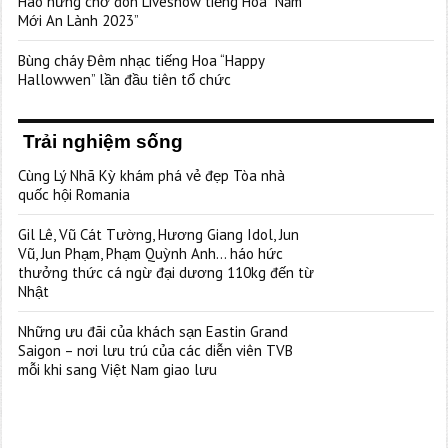
Hào hứng chờ đón Liveshow tiếng Hoa “Năm
Mới An Lành 2023”
Bùng cháy Đêm nhạc tiếng Hoa “Happy
Hallowwen” lần đầu tiên tổ chức
Trải nghiệm sống
Cùng Lý Nhã Kỳ khám phá vẻ đẹp Tòa nhà
quốc hội Romania
Gil Lê, Vũ Cát Tường, Hương Giang Idol, Jun
Vũ, Jun Phạm, Phạm Quỳnh Anh… háo hức
thưởng thức cá ngừ đại dương 110kg đến từ
Nhật
Những ưu đãi của khách sạn Eastin Grand
Saigon – nơi lưu trú của các diễn viên TVB
mỗi khi sang Việt Nam giao lưu