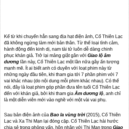
Kể từ khi chuyển hẳn sang địa hạt điện ảnh, Cổ Thiên Lạc
đã không ngừng làm mới bản thân. Từ thể loại tình cảm,
hành động đến kinh dị, nam tài tử luôn dễ dàng chinh
phục khán giả. Trở lại mảng giật gân với
Giao lộ âm
dương
lần này, Cổ Thiên Lạc một lần nữa gây ấn tượng
mạnh mẽ. Ít ai biết anh có duyên với loạt phim này từ
những ngày đầu tiên, khi tham gia tới 7 phần phim với 7
vai khác nhau (do nội dung mỗi phim khác nhau). Có thể
nói, đây là loạt phim góp phần đưa tên tuổi Cổ Thiên Lạc
đến với khán giả, bởi khi tham gia
Âm dương lộ
, anh chỉ
là một diễn viên mới vào nghề với một vài vai phụ.
Sau bản điện ảnh của
Bao la vùng trời
(2015), Cổ Thiên
Lạc và Xa Thi Mạn lại đóng cặp. Cổ Thiên Lạc hài hước
chia sẻ trong phỏng vấn, hôn nhân với Thi Mạn trong
Giao