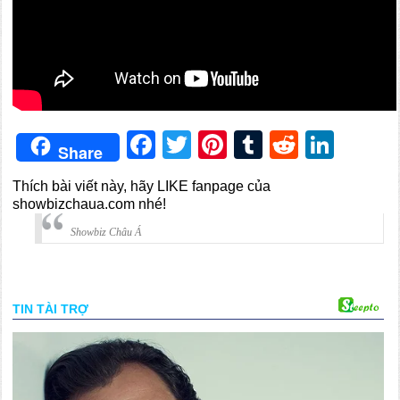
Facebook
Twitter
Pinterest
Tumblr
Reddit
Link
Share
Thích bài viết này, hãy LIKE fanpage của
showbizchaua.com nhé!
Showbiz Châu Á