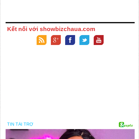
Kết nối với showbizchaua.com