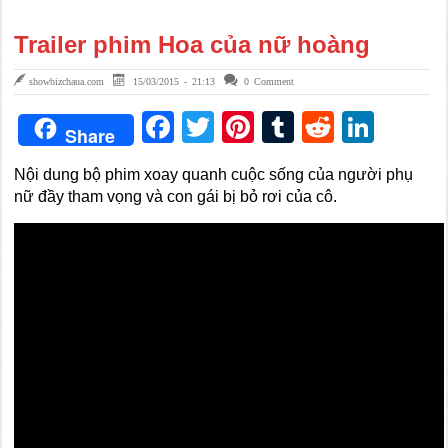
Trailer phim Hoa của nữ hoàng
showbizchaua.com
15/03/2015 - 21:13
0 Comment
Facebook
Twitter
Pinterest
Tumblr
Reddit
Link
Share
Nội dung bộ phim xoay quanh cuộc sống của người phụ
nữ đầy tham vọng và con gái bị bỏ rơi của cô.