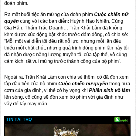
đoàn phim.
Ra mắt buổi tiệc ăn mừng của đoàn phim
Cuộc chiến nữ
quyền
cùng với các bạn diễn: Huỳnh Hạo Nhiên, Củng
Gia Hân, Thẩm Trác Doanh… Trần Khải Lâm đã không
kèm được xúc động bật khóc trước đám đông, cô chia sẻ:
“Mỗi một vai diễn tôi đều rất nỗ lực, nhưng mỗi lần đều
thiếu một chút chút, nhưng quá trình đóng phim lần này tôi
đã nhận được năng lượng truyền tải của tập thể, vô cùng
cảm kích, rất vui mừng trước thành công của bộ phim”.
Ngoài ra, Trần Khải Lâm còn chia sẻ thêm, cô đã đón xem
tập đầu tiên của bộ phim
Cuộc chiến nữ quyền
trong bữa
cơm của gia đình, vì thế cô hy vọng khi
Phiên sinh võ lâm
lên sóng, cô cũng sẽ đón xem bộ phim với gia đình như
vậy để lấy may mắn.