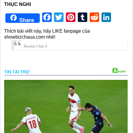
THỤC NGHI
Facebook
Twitter
Pinterest
Tumblr
Reddit
Link
Share
Thích bài viết này, hãy LIKE fanpage của
showbizchaua.com nhé!
Showbiz Châu Á