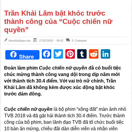
Trần Khải Lâm bật khóc trước
thành công của “Cuộc chiến nữ
quyền”
showbizchaua.com
27/02/2018 - 09:42
0 Comment
Facebook
Twitter
Pinterest
Tumblr
Reddit
Link
Share
Đoàn làm phim
Cuộc chiến nữ quyền
đã có buổi tiệc
chúc mừng thành công vang dội trong dịp năm mới
với thành tích 30.4 điểm. Với vai trò nữ chính, Trần
Khải Lâm đã không kèm được xúc động bật khóc
trước đám đông.
Cuộc chiến nữ quyền
là bộ phim “xông đất” màn ảnh nhỏ
TVB 2018 và đã gặt hái thành tích 30.4 điểm. Trước thành
công của bộ phim, ban lãnh đạo TVB đã tổ chức buổi tiệc
10 bàn ăn mừng, chiêu đãi dàn diễn viên và nhân viên