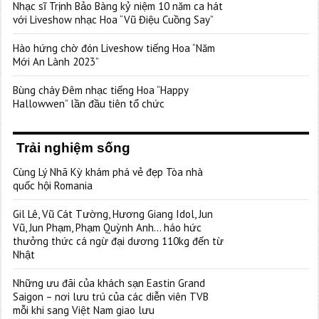
Nhạc sĩ Trịnh Bảo Bàng kỷ niệm 10 năm ca hát
với Liveshow nhạc Hoa “Vũ Điệu Cuồng Say”
Hào hứng chờ đón Liveshow tiếng Hoa “Năm
Mới An Lành 2023”
Bùng cháy Đêm nhạc tiếng Hoa “Happy
Hallowwen” lần đầu tiên tổ chức
Trải nghiệm sống
Cùng Lý Nhã Kỳ khám phá vẻ đẹp Tòa nhà
quốc hội Romania
Gil Lê, Vũ Cát Tường, Hương Giang Idol, Jun
Vũ, Jun Phạm, Phạm Quỳnh Anh… háo hức
thưởng thức cá ngừ đại dương 110kg đến từ
Nhật
Những ưu đãi của khách sạn Eastin Grand
Saigon – nơi lưu trú của các diễn viên TVB
mỗi khi sang Việt Nam giao lưu