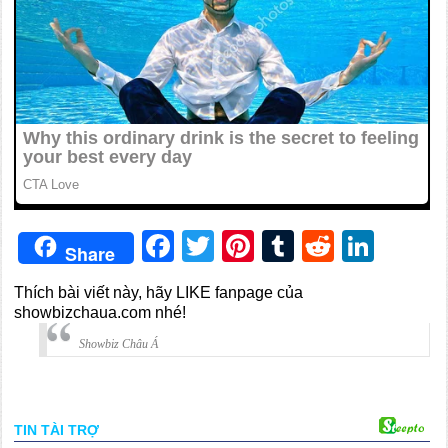
Facebook
Twitter
Pinterest
Tumblr
Reddit
Link
Share
Thích bài viết này, hãy LIKE fanpage của
showbizchaua.com nhé!
Showbiz Châu Á