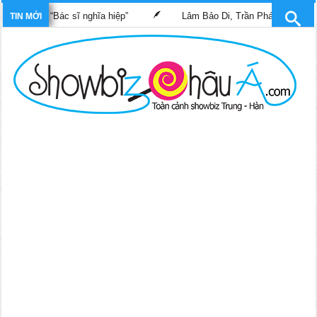
“Bác sĩ nghĩa hiệp”
Lâm Bảo Di, Trần Pháp Dung tái ngộ màn ảnh
TIN MỚI