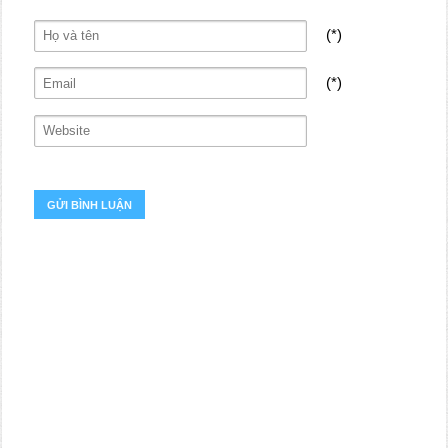
(*)
(*)