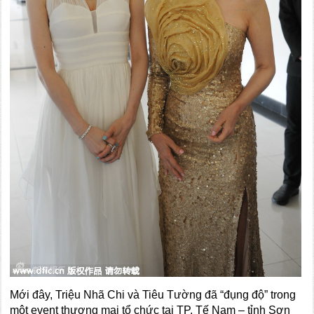
Mới đây, Triệu Nhã Chi và Tiêu Tường đã “đụng độ” trong
một event thương mại tổ chức tại TP. Tế Nam – tỉnh Sơn