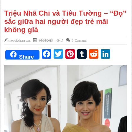
Triệu Nhã Chi và Tiêu Tường – “Đọ”
sắc giữa hai người đẹp trẻ mãi
không già
showbizchaua.com
05/05/2015 - 09:17
0 Comment
Facebook
Twitter
Pinterest
Tumblr
Reddit
Link
Share