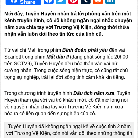
Share
Mới đây, Tuyên Huyên nhận trả lời phỏng vấn trên một
kênh truyền hình, cô đã không ngần ngại nhắc chuyện
năm xưa chia tay với Trương Vệ Kiện, đồng thời thừa
nhận vẫn luôn dõi theo tin tức của tình cũ.
Từ vai chị Mall trong phim
Binh đoàn phái yếu
đến vai
Scarlett trong phim
Mất dấu II
(đang phát sóng lúc 20h00
trên SCTV9), Tuyên Huyên đều hóa thân vào vai nữ
cường nhân. Trong cuộc sống hiện thực, cô cũng rất chú
trọng sự nghiệp, trái lại đời sống tình cảm khá kín tiếng.
Trong chương trình truyền hình
Dấu tích năm xưa
, Tuyên
Huyên tham gia với vai trò khách mời, cô đã mở lòng nói
về nguyên nhân chia tay với Trương Vệ Kiện năm xưa,
hóa ra có liên quan đến sự nghiệp của cô.
Tuyên Huyên đã không ngần ngại kể về cuộc tình 2 năm
với Trương Vệ Kiện, còn nói vẫn dõi theo những thông tin