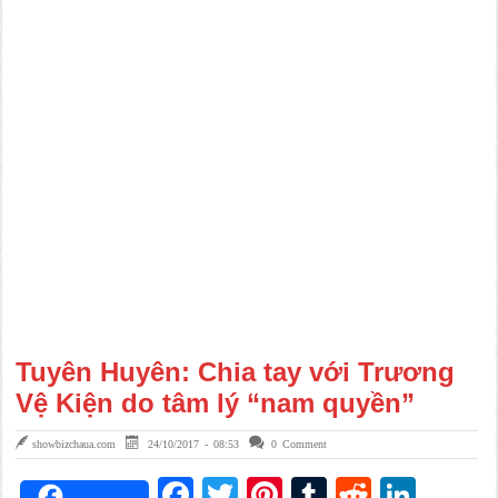
Tuyên Huyên: Chia tay với Trương
Vệ Kiện do tâm lý “nam quyền”
showbizchaua.com
24/10/2017 - 08:53
0 Comment
Facebook
Twitter
Pinterest
Tumblr
Reddit
Link