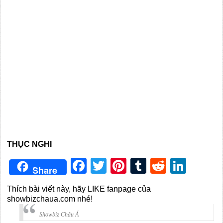
THỤC NGHI
Facebook
Twitter
Pinterest
Tumblr
Reddit
Link
Share
Thích bài viết này, hãy LIKE fanpage của
showbizchaua.com nhé!
Showbiz Châu Á