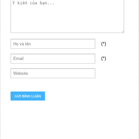
(*)
(*)