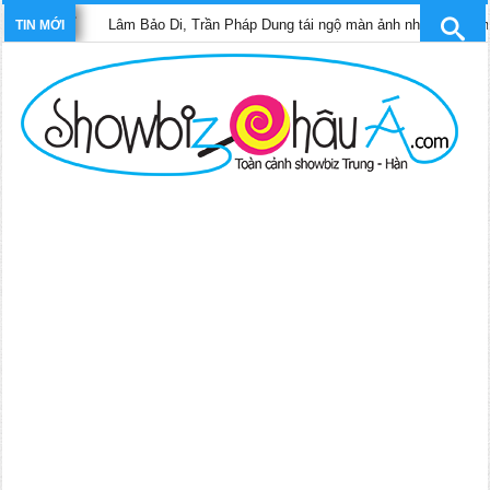
Lâm Bảo Di, Trần Pháp Dung tái ngộ màn ảnh nhỏ TVB trong phim “Tri
TIN MỚI