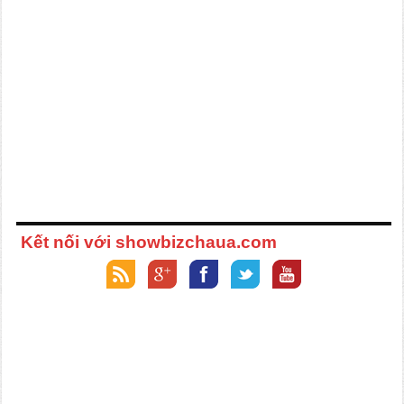
Kết nối với showbizchaua.com