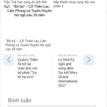
Trần Tuệ San cùng du lịch Anh
tiếp thành công vang dội của
quốc
phần 1
“Bộ ba” – Cổ Thiên Lạc, Lâm
Phong và Tuyên Huyên hội ngộ
sau 18 năm
Bài viết cũ hơn
Bài viết mới hơn
Quách Thiện
Lý Nhã Kỳ
Ni trở lại
ngồi ghế
màn ảnh với
nóng đêm
bộ phim “Sư
Sơ kết Miss
tử hạ sơn”
Grand
International
2017
Bình luận