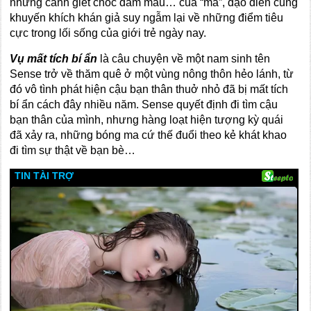
những cảnh giết chóc đẫm máu… của “ma”, đạo diễn cũng
khuyến khích khán giả suy ngẫm lại về những điểm tiêu
cực trong lối sống của giới trẻ ngày nay.
Vụ mất tích bí ẩn
là câu chuyện về một nam sinh tên
Sense trở về thăm quê ở một vùng nông thôn hẻo lánh, từ
đó vô tình phát hiện cậu bạn thân thuở nhỏ đã bị mất tích
bí ẩn cách đây nhiều năm. Sense quyết định đi tìm cậu
bạn thân của mình, nhưng hàng loạt hiện tượng kỳ quái
đã xảy ra, những bóng ma cứ thế đuổi theo kẻ khát khao
đi tìm sự thật về bạn bè…