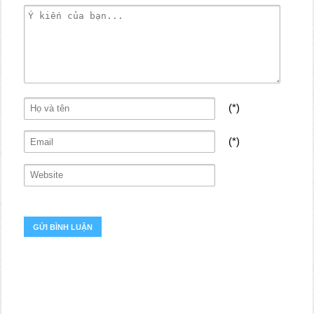
(*)
(*)