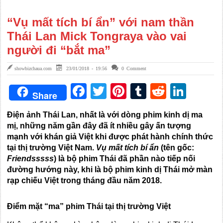
“Vụ mất tích bí ẩn” với nam thần
Thái Lan Mick Tongraya vào vai
người đi “bắt ma”
showbizchaua.com
23/01/2018 - 19:56
0 Comment
Facebook
Twitter
Pinterest
Tumblr
Reddit
Link
Share
Điện ảnh Thái Lan, nhất là với dòng phim kinh dị ma
mị, những năm gần đây đã ít nhiều gây ấn tượng
mạnh với khán giả Việt khi được phát hành chính thức
tại thị trường Việt Nam.
Vụ mất tích bí ẩn
(tên gốc:
Friendsssss
) là bộ phim Thái đã phần nào tiếp nối
đường hướng này, khi là bộ phim kinh dị Thái mở màn
rạp chiếu Việt trong tháng đầu năm 2018.
Điểm mặt “ma” phim Thái tại thị trường Việt