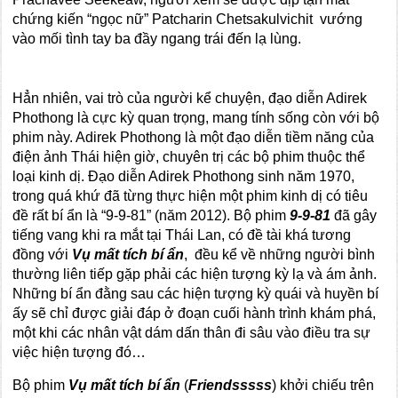
chứng kiến “ngọc nữ” Patcharin Chetsakulvichit vướng
vào mối tình tay ba đầy ngang trái đến lạ lùng.
Hẳn nhiên, vai trò của người kể chuyện, đạo diễn Adirek
Phothong là cực kỳ quan trọng, mang tính sống còn với bộ
phim này. Adirek Phothong là một đạo diễn tiềm năng của
điện ảnh Thái hiện giờ, chuyên trị các bộ phim thuộc thể
loại kinh dị. Đạo diễn Adirek Phothong sinh năm 1970,
trong quá khứ đã từng thực hiện một phim kinh dị có tiêu
đề rất bí ẩn là “9-9-81” (năm 2012). Bộ phim
9-9-81
đã gây
tiếng vang khi ra mắt tại Thái Lan, có đề tài khá tương
đồng với
Vụ mất tích bí ẩn
, đều kể về những người bình
thường liên tiếp gặp phải các hiện tượng kỳ lạ và ám ảnh.
Những bí ẩn đằng sau các hiện tượng kỳ quái và huyền bí
ấy sẽ chỉ được giải đáp ở đoạn cuối hành trình khám phá,
một khi các nhân vật dám dấn thân đi sâu vào điều tra sự
việc hiện tượng đó…
Bộ phim
Vụ mất tích bí ẩn
(
Friendsssss
) khởi chiếu trên