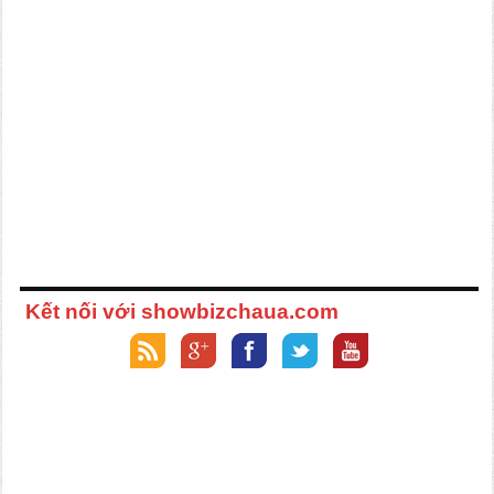
Kết nối với showbizchaua.com