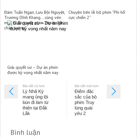
Đàm Tuấn Ngạn, Lưu Bội Nguyệt,
Chuyện bên lề bộ phim “Phi hổ
Trương Dĩnh Khang… cùng vén
cực chiến 2”
màn bí ẩn trong phim “Hoán đổi
chân tướng”
Giải quyết sư – Dự án phim
được kỳ vọng nhất năm nay
Bài viết cũ hơn
Bài viết mới hơn
Lý Nhã Kỳ
Điểm đặc
mang ủng lội
sắc của bộ
bùn đi làm từ
phim Truy
thiện tại Đắk
lùng quái
Lắk
yêu 2
Bình luận