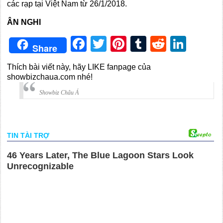
các rạp tại Việt Nam từ 26/1/2018.
ÂN NGHI
Facebook
Twitter
Pinterest
Tumblr
Reddit
Link
Share
Thích bài viết này, hãy LIKE fanpage của
showbizchaua.com nhé!
Showbiz Châu Á