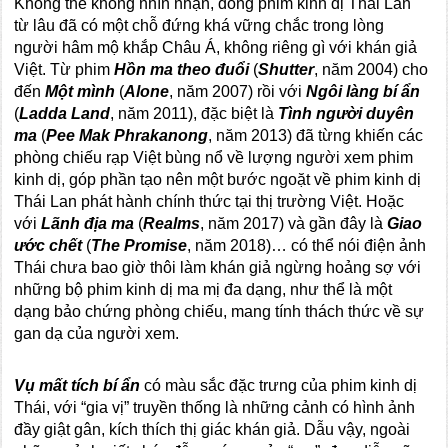
Không thể không nhìn nhận, dòng phim kinh dị Thái Lan
từ lâu đã có một chỗ đứng khá vững chắc trong lòng
người hâm mộ khắp Châu Á, không riêng gì với khán giả
Việt. Từ phim
Hồn ma theo đuổi
(
Shutter
, năm 2004) cho
đến
Một mình
(
Alone
, năm 2007) rồi với
Ngôi làng bí ẩn
(
Ladda Land
, năm 2011), đặc biệt là
Tình người duyên
ma
(
Pee Mak Phrakanong
, năm 2013) đã từng khiến các
phòng chiếu rạp Việt bùng nổ về lượng người xem phim
kinh dị, góp phần tạo nên một bước ngoặt về phim kinh dị
Thái Lan phát hành chính thức tại thị trường Việt. Hoặc
với
Lãnh địa ma
(
Realms
, năm 2017) và gần đây là
Giao
ước chết
(
The Promise
, năm 2018)… có thể nói điện ảnh
Thái chưa bao giờ thôi làm khán giả ngừng hoảng sợ với
những bộ phim kinh dị ma mị đa dạng, như thể là một
dạng bảo chứng phòng chiếu, mang tính thách thức về sự
gan dạ của người xem.
Vụ mất tích bí ẩn
có màu sắc đặc trưng của phim kinh dị
Thái, với “gia vị” truyền thống là những cảnh có hình ảnh
đầy giật gân, kích thích thị giác khán giả. Dẫu vậy, ngoài