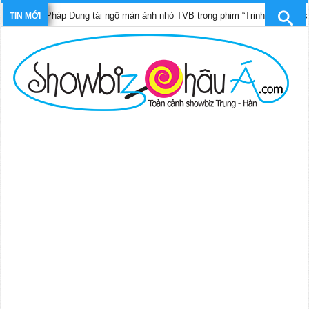
n Pháp Dung tái ngộ màn ảnh nhỏ TVB trong phim “Trinh sát hình sự 12”
TIN MỚI