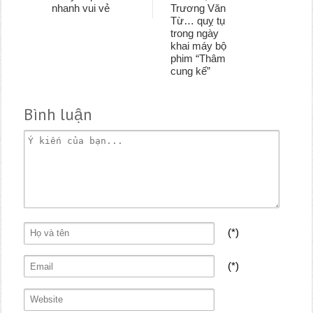
nhanh vui vẻ
Trương Văn
Từ… quỵ tụ
trong ngày
khai máy bộ
phim “Thâm
cung kế”
Bình luận
(*)
(*)