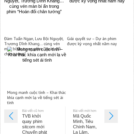
Đàm Tuấn Ngạn, Lưu Bội Nguyệt,
Giải quyết sư – Dự án phim
Trương Dĩnh Khang… cùng vén
được kỳ vọng nhất năm nay
màn bí ẩn trong phim “Hoán đổi
chân tướng”
Mong manh cuộc tình – Khai thác
khía cạnh mới lạ về tiếng sét ái
tình
Bài viết cũ hơn
Bài viết mới hơn
TVB khởi
Mã Quốc
quay phim
Minh, Tiêu
sitcom mới
Chính Nam,
Chuyển phát
La Lâm,