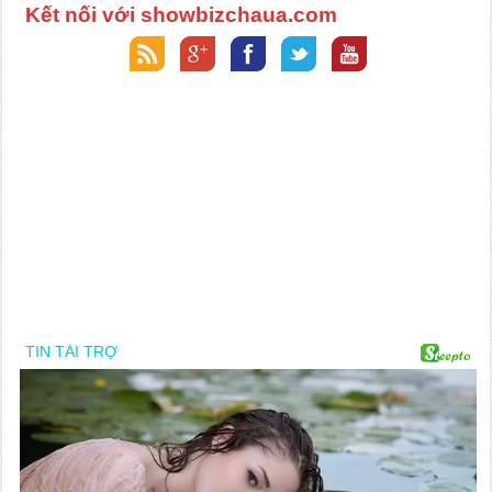
Kết nối với showbizchaua.com