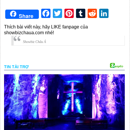
Facebook
Twitter
Pinterest
Tumblr
Reddit
Link
Share
Thích bài viết này, hãy LIKE fanpage của
showbizchaua.com nhé!
Showbiz Châu Á