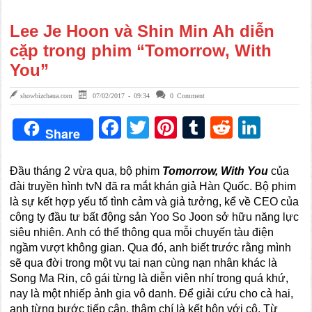
Lee Je Hoon và Shin Min Ah diễn
cặp trong phim “Tomorrow, With
You”
showbizchaua.com
07/02/2017 - 09:34
0 Comment
Facebook
Twitter
Pinterest
Tumblr
Reddit
Link
Share
Đầu tháng 2 vừa qua, bộ phim
Tomorrow, With You
của
đài truyền hình tvN đã ra mắt khán giả Hàn Quốc. Bộ phim
là sự kết hợp yếu tố tình cảm và giả tưởng, kể về CEO của
công ty đầu tư bất động sản Yoo So Joon sở hữu năng lực
siêu nhiên. Anh có thể thông qua mỗi chuyến tàu điện
ngầm vượt không gian. Qua đó, anh biết trước rằng mình
sẽ qua đời trong một vụ tai nạn cùng nạn nhân khác là
Song Ma Rin, cô gái từng là diễn viên nhí trong quá khứ,
nay là một nhiếp ảnh gia vô danh. Để giải cứu cho cả hai,
anh từng bước tiếp cận, thậm chí là kết hôn với cô. Từ