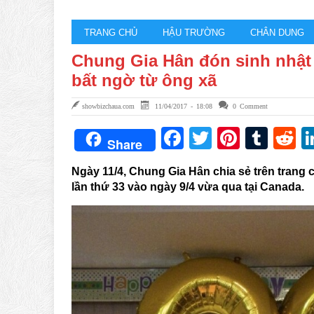
TRANG CHỦ
HẬU TRƯỜNG
CHÂN DUNG
Chung Gia Hân đón sinh nhật 
bất ngờ từ ông xã
showbizchaua.com
11/04/2017 - 18:08
0 Comment
Facebook
Twitter
Pintere
Tum
R
Share
Ngày 11/4, Chung Gia Hân chia sẻ trên trang 
lần thứ 33 vào ngày 9/4 vừa qua tại Canada.