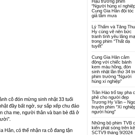
Hậu trường phim
“Người hùng xí nghiệp
Cung Gia Hân đội tóc
giả tắm mưa
Lý Thấm và Tăng Th
Hy cùng vẽ nên bức
tranh tình yêu lãng m
trong phim “Thất dạ
tuyết”
Cung Gia Hân cảm
động với chiếc bánh
kem màu hồng, đón
sinh nhật lần thứ 34 t
phim trường “Người
hùng xí nghiệp”
Trần Hào trổ tay pha 
phê cho người đẹp
 ảnh cô đón mừng sinh nhật 33 tuổi
Trương Hy Văn – Ngo
 nhật đầy bất ngờ, sự sắp xếp chu đáo
truyện phim “Xí nghiệ
người hùng”
n cha mẹ, người thân và bạn bè đã ở
gười”.
Những bộ phim TVB 
kiến phát sóng trên k
a Hân, có thể nhận ra cô đang tận
SCTV9 tháng 9/2024