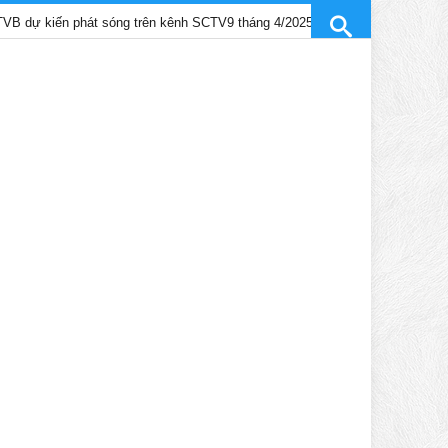
hát sóng trên kênh SCTV9 tháng 4/2025
Trần Gia Lạc và Trần Hi