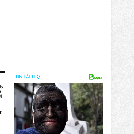
Hy
a
sĩ
áp