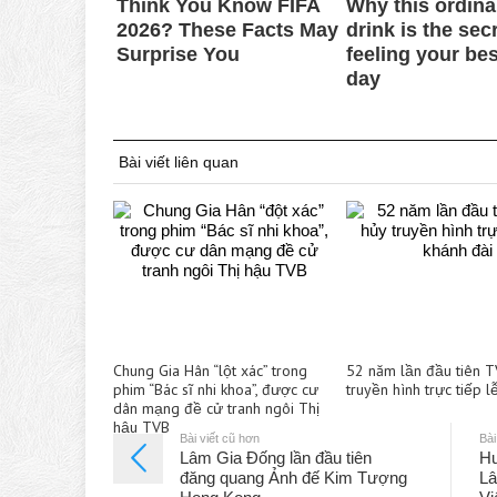
Bài viết liên quan
Chung Gia Hân “lột xác” trong
52 năm lần đầu tiên 
phim “Bác sĩ nhi khoa”, được cư
truyền hình trực tiếp l
dân mạng đề cử tranh ngôi Thị
hậu TVB
Bài viết cũ hơn
Bài
Lâm Gia Đống lần đầu tiên
Hu
đăng quang Ảnh đế Kim Tượng
Lâ