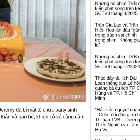
Những bộ phim TVB 
kiến phát sóng trên k
SCTV9 tháng 4/2025
Trần Gia Lạc và Trần
Hiểu Hoa lần đầu “gá
trọng trách vai chính
trong phim “Không gi
lạ”
Những bộ phim TVB 
kiến phát sóng trên k
SCTV9 tháng 12/2024
Thúc đẩy du lịch Đài
Loan thông qua Lễ hội
quảng bá du lịch TP 
Hùng và TP. Hồ Chí
Minh
“Hắc sắc nguyệt quan
eremy đã bí mật tổ chức party sinh
– Cuộc đối đầu giữa h
 thân và bạn bè, khiến cô vô cùng cảm
Thị hậu TVB – Dương
Thiến Nghiêu và Lâm
Hạ Vy