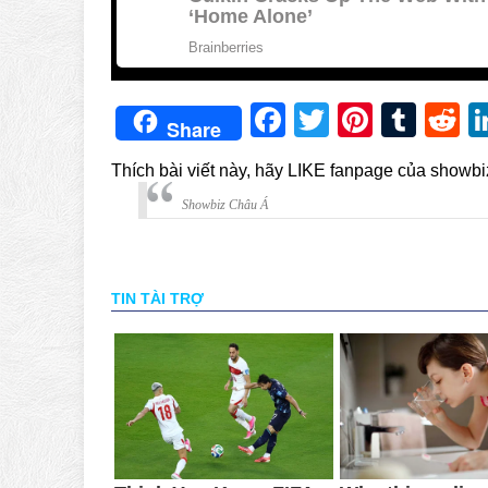
Facebook
Twitter
Pintere
Tum
R
Share
Thích bài viết này, hãy LIKE fanpage của showb
Showbiz Châu Á