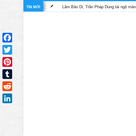
Lâm Bảo Di, Trần Pháp Dung tái ngộ màn ảnh nhỏ TVB t
TIN MỚI
Facebook
Twitter
Pinterest
Tumblr
Reddit
LinkedIn