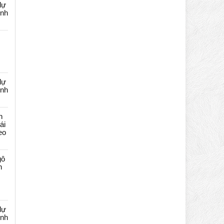
dự
ênh
dự
ênh
n
ái
eo
gô
n
dự
ênh