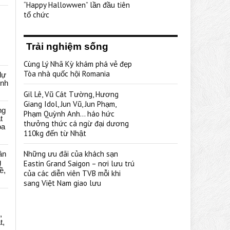
“Happy Hallowwen” lần đầu tiên
tổ chức
Trải nghiệm sống
Cùng Lý Nhã Kỳ khám phá vẻ đẹp
Tòa nhà quốc hội Romania
dự
ênh
Gil Lê, Vũ Cát Tường, Hương
Giang Idol, Jun Vũ, Jun Phạm,
ng
Phạm Quỳnh Anh… háo hức
t
thưởng thức cá ngừ đại dương
oa
110kg đến từ Nhật
Những ưu đãi của khách sạn
ân
g
Eastin Grand Saigon – nơi lưu trú
ề,
của các diễn viên TVB mỗi khi
sang Việt Nam giao lưu
,
t,