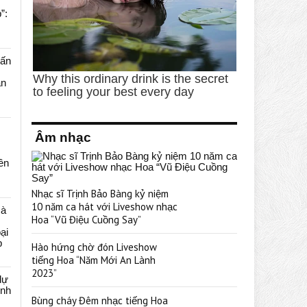
”:
uấn
ạn
Âm nhạc
rên
Nhạc sĩ Trịnh Bảo Bàng kỷ niệm
10 năm ca hát với Liveshow nhạc
cà
Hoa “Vũ Điệu Cuồng Say”
ại
p
Hào hứng chờ đón Liveshow
tiếng Hoa “Năm Mới An Lành
2023”
dự
ênh
Bùng cháy Đêm nhạc tiếng Hoa