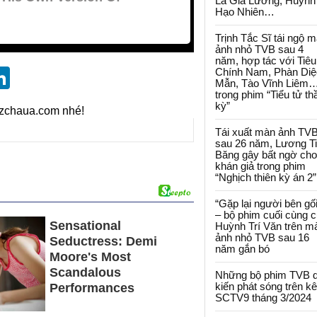
La Gia Lương, Huỳnh
Hạo Nhiên…
Trịnh Tắc Sĩ tái ngộ 
ảnh nhỏ TVB sau 4
năm, hợp tác với Tiêu
st
blr
eddit
LinkedIn
Chính Nam, Phàn Diệ
Mẫn, Tào Vĩnh Liêm
trong phim “Tiểu tử th
kỳ”
izchaua.com nhé!
Tái xuất màn ảnh TV
sau 26 năm, Lương T
Băng gây bất ngờ cho
khán giả trong phim
“Nghịch thiên kỳ án 2”
“Gặp lại người bên gối
– bộ phim cuối cùng 
Huỳnh Trí Văn trên m
ảnh nhỏ TVB sau 16
năm gắn bó
Những bộ phim TVB 
kiến phát sóng trên k
SCTV9 tháng 3/2024