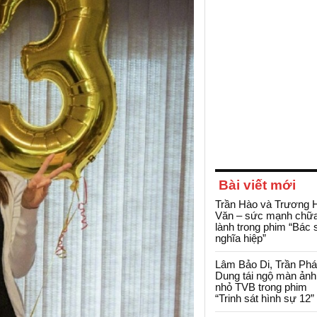
Bài viết mới
Trần Hào và Trương 
Văn – sức mạnh chữ
lành trong phim “Bác 
nghĩa hiệp”
Lâm Bảo Di, Trần Ph
Dung tái ngộ màn ảnh
nhỏ TVB trong phim
“Trinh sát hình sự 12”