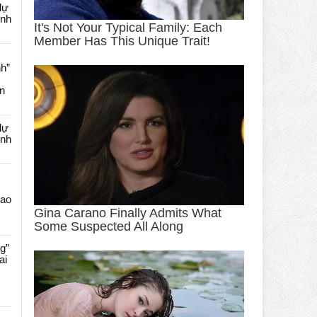
dự
ênh
nh”
an
dự
ênh
Cao
g”
ai