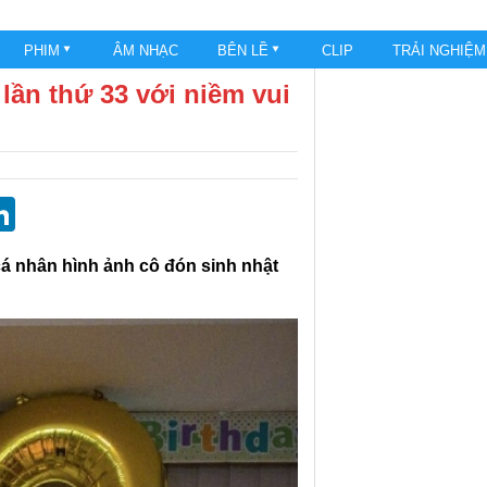
PHIM
ÂM NHẠC
BÊN LỀ
CLIP
TRẢI NGHIỆ
lần thứ 33 với niềm vui
st
blr
eddit
LinkedIn
cá nhân hình ảnh cô đón sinh nhật