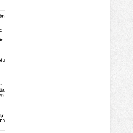
màn
c
…
ần
B
iểu
”
của
àn
dự
ênh