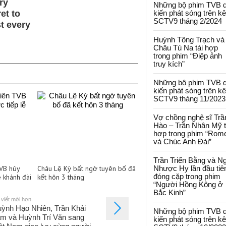
Những bộ phim TVB 
kiến phát sóng trên k
SCTV9 tháng 2/2024
Huỳnh Tông Trạch và
Châu Tú Na tái hợp
trong phim “Điệp ảnh
truy kích”
Những bộ phim TVB 
kiến phát sóng trên k
SCTV9 tháng 11/2023
Vợ chồng nghệ sĩ Trầ
Hào – Trần Nhân Mỹ t
hợp trong phim “Rom
và Chúc Anh Đài”
Trần Triển Bằng và N
TVB hủy
Châu Lệ Kỳ bất ngờ tuyên bố đã
Nhược Hy lần đầu tiê
đóng cặp trong phim
ễ khánh đài
kết hôn 3 tháng
“Người Hồng Kông ở
Bắc Kinh”
 viết mới hơn
ỳnh Hạo Nhiên, Trần Khải
Những bộ phim TVB 
m và Huỳnh Trí Văn sang
kiến phát sóng trên k