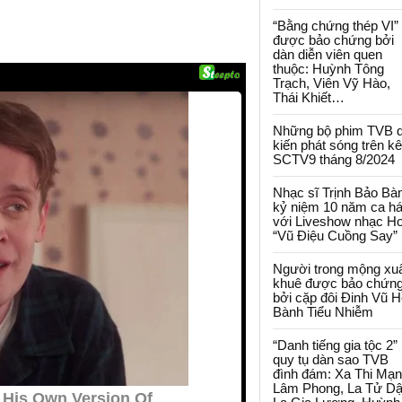
“Bằng chứng thép VI”
được bảo chứng bởi
dàn diễn viên quen
thuộc: Huỳnh Tông
Trạch, Viên Vỹ Hào,
Thái Khiết…
Những bộ phim TVB 
kiến phát sóng trên k
SCTV9 tháng 8/2024
Nhạc sĩ Trịnh Bảo Bà
kỷ niệm 10 năm ca há
với Liveshow nhạc H
“Vũ Điệu Cuồng Say”
Người trong mộng xu
khuê được bảo chứn
bởi cặp đôi Đinh Vũ H
Bành Tiểu Nhiễm
“Danh tiếng gia tộc 2”
quy tụ dàn sao TVB
đình đám: Xa Thi Mạn
Lâm Phong, La Tử Dậ