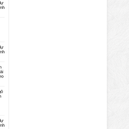
dự
ênh
dự
ênh
n
ái
eo
gô
n
dự
ênh