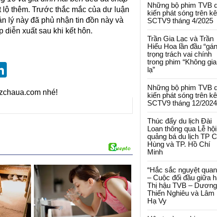
Những bộ phim TVB 
t lộ thêm. Trước thắc mắc của dư luận
kiến phát sóng trên k
 lý này đã phủ nhận tin đồn này và
SCTV9 tháng 4/2025
p diễn xuất sau khi kết hôn.
Trần Gia Lạc và Trần
Hiểu Hoa lần đầu “gá
trọng trách vai chính
trong phim “Không gi
st
blr
eddit
LinkedIn
lạ”
Những bộ phim TVB 
izchaua.com nhé!
kiến phát sóng trên k
SCTV9 tháng 12/2024
Thúc đẩy du lịch Đài
Loan thông qua Lễ hội
quảng bá du lịch TP 
Hùng và TP. Hồ Chí
Minh
“Hắc sắc nguyệt quan
– Cuộc đối đầu giữa h
Thị hậu TVB – Dương
Thiến Nghiêu và Lâm
Hạ Vy