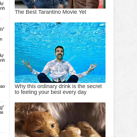
dự
ênh
nh”
an
dự
ênh
Cao
g”
ai