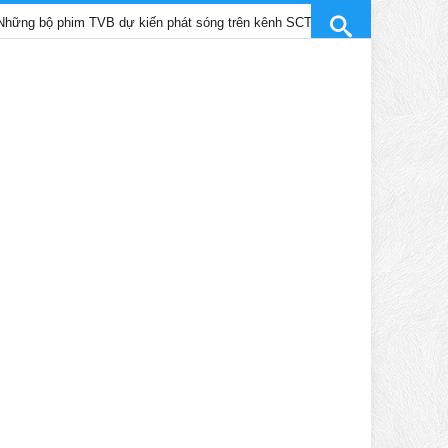
him TVB dự kiến phát sóng trên kênh SCTV9 tháng 4/2025
Trần 