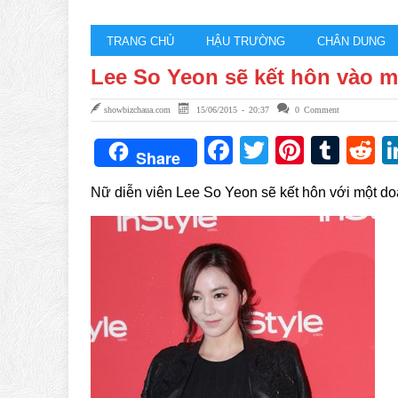
TRANG CHỦ
HẬU TRƯỜNG
CHÂN DUNG
Lee So Yeon sẽ kết hôn vào 
showbizchaua.com
15/06/2015 - 20:37
0 Comment
Facebook
Twitter
Pintere
Tum
R
Share
Nữ diễn viên Lee So Yeon sẽ kết hôn với một doa