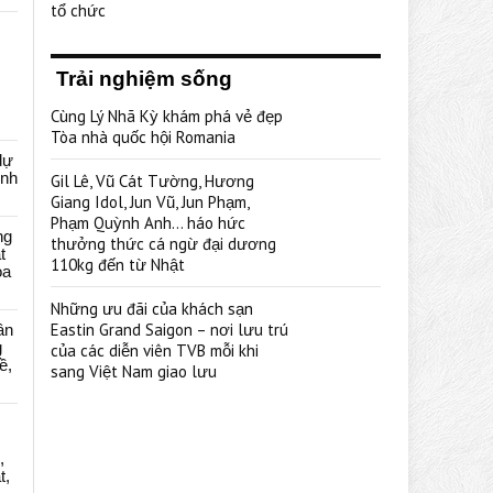
tổ chức
Trải nghiệm sống
Cùng Lý Nhã Kỳ khám phá vẻ đẹp
Tòa nhà quốc hội Romania
dự
ênh
Gil Lê, Vũ Cát Tường, Hương
Giang Idol, Jun Vũ, Jun Phạm,
Phạm Quỳnh Anh… háo hức
ng
thưởng thức cá ngừ đại dương
t
110kg đến từ Nhật
oa
Những ưu đãi của khách sạn
Eastin Grand Saigon – nơi lưu trú
ân
g
của các diễn viên TVB mỗi khi
ề,
sang Việt Nam giao lưu
,
t,