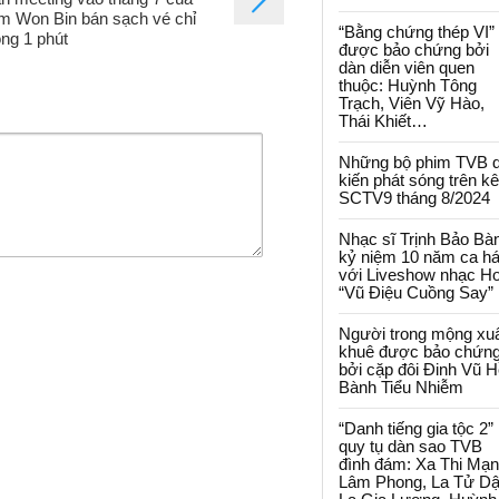
m Won Bin bán sạch vé chỉ
“Bằng chứng thép VI”
ong 1 phút
được bảo chứng bởi
dàn diễn viên quen
thuộc: Huỳnh Tông
Trạch, Viên Vỹ Hào,
Thái Khiết…
Những bộ phim TVB 
kiến phát sóng trên k
SCTV9 tháng 8/2024
Nhạc sĩ Trịnh Bảo Bà
kỷ niệm 10 năm ca há
với Liveshow nhạc H
“Vũ Điệu Cuồng Say”
Người trong mộng xu
khuê được bảo chứn
bởi cặp đôi Đinh Vũ H
Bành Tiểu Nhiễm
“Danh tiếng gia tộc 2”
quy tụ dàn sao TVB
đình đám: Xa Thi Mạn
Lâm Phong, La Tử Dậ