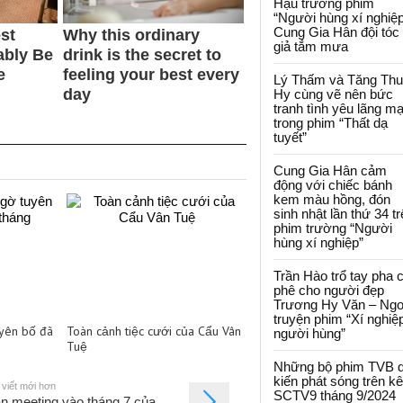
Hậu trường phim
“Người hùng xí nghiệp
Cung Gia Hân đội tóc
giả tắm mưa
Lý Thấm và Tăng Th
Hy cùng vẽ nên bức
tranh tình yêu lãng m
trong phim “Thất dạ
tuyết”
Cung Gia Hân cảm
động với chiếc bánh
kem màu hồng, đón
sinh nhật lần thứ 34 t
phim trường “Người
hùng xí nghiệp”
Trần Hào trổ tay pha 
phê cho người đẹp
Trương Hy Văn – Ngo
truyện phim “Xí nghiệ
uyên bố đã
Toàn cảnh tiệc cưới của Cẩu Vân
người hùng”
Tuệ
Những bộ phim TVB 
kiến phát sóng trên k
 viết mới hơn
SCTV9 tháng 9/2024
n meeting vào tháng 7 của