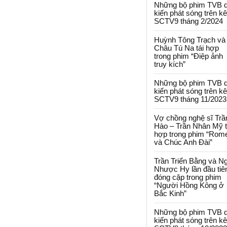
Những bộ phim TVB 
kiến phát sóng trên k
SCTV9 tháng 2/2024
Huỳnh Tông Trạch và
Châu Tú Na tái hợp
trong phim “Điệp ảnh
truy kích”
Những bộ phim TVB 
kiến phát sóng trên k
SCTV9 tháng 11/2023
Vợ chồng nghệ sĩ Trầ
Hào – Trần Nhân Mỹ t
hợp trong phim “Rom
và Chúc Anh Đài”
Trần Triển Bằng và N
Nhược Hy lần đầu tiê
đóng cặp trong phim
“Người Hồng Kông ở
Bắc Kinh”
Những bộ phim TVB 
kiến phát sóng trên k