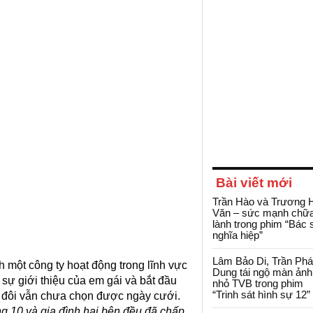
Bài viết mới
Trần Hào và Trương 
Văn – sức mạnh chữ
lành trong phim “Bác 
nghĩa hiệp”
Lâm Bảo Di, Trần Ph
 một công ty hoạt động trong lĩnh vực
Dung tái ngộ màn ảnh
sự giới thiệu của em gái và bắt đầu
nhỏ TVB trong phim
“Trinh sát hình sự 12”
p đôi vẫn chưa chọn được ngày cưới.
ng 10 và gia đình hai bên đều đã chấp