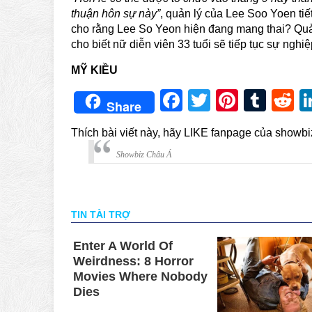
thuận hôn sự này”
, quản lý của Lee Soo Yoen tiế
cho rằng Lee So Yeon hiện đang mang thai? Quản
cho biết nữ diễn viên 33 tuổi sẽ tiếp tục sự nghiệ
MỸ KIỀU
Facebook
Twitter
Pintere
Tum
R
Share
Thích bài viết này, hãy LIKE fanpage của showb
Showbiz Châu Á