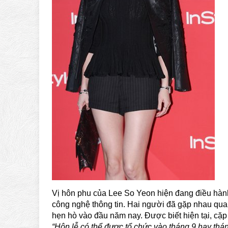
Vị hôn phu của Lee So Yeon hiện đang điều hành
công nghệ thông tin. Hai người đã gặp nhau qua 
hẹn hò vào đầu năm nay. Được biết hiện tại, cặ
“Hôn lễ có thể được tổ chức vào tháng 9 hay thá