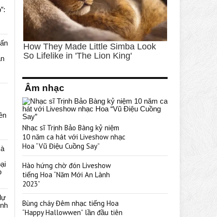
”:
uấn
ạn
Âm nhạc
rên
Nhạc sĩ Trịnh Bảo Bàng kỷ niệm
10 năm ca hát với Liveshow nhạc
Hoa “Vũ Điệu Cuồng Say”
cà
ại
Hào hứng chờ đón Liveshow
p
tiếng Hoa “Năm Mới An Lành
2023”
dự
Bùng cháy Đêm nhạc tiếng Hoa
ênh
“Happy Hallowwen” lần đầu tiên