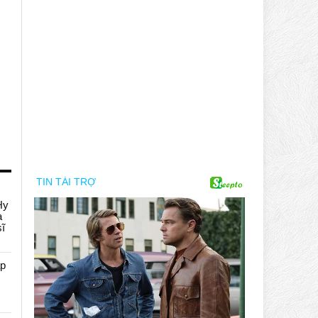
Hy
a
sĩ
áp