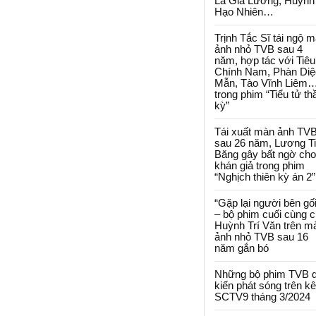
La Gia Lương, Huỳnh
Hạo Nhiên…
Trịnh Tắc Sĩ tái ngộ 
ảnh nhỏ TVB sau 4
năm, hợp tác với Tiêu
Chính Nam, Phàn Diệ
Mẫn, Tào Vĩnh Liêm
trong phim “Tiểu tử th
kỳ”
Tái xuất màn ảnh TV
sau 26 năm, Lương T
Băng gây bất ngờ cho
khán giả trong phim
“Nghịch thiên kỳ án 2”
“Gặp lại người bên gối
– bộ phim cuối cùng 
Huỳnh Trí Văn trên m
ảnh nhỏ TVB sau 16
năm gắn bó
Những bộ phim TVB 
kiến phát sóng trên k
SCTV9 tháng 3/2024