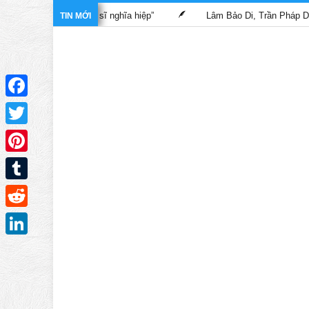
g phim “Bác sĩ nghĩa hiệp”
Lâm Bảo Di, Trần Pháp Dung tái ngộ
TIN MỚI
Facebook
Twitter
Pinterest
Tumblr
Reddit
LinkedIn