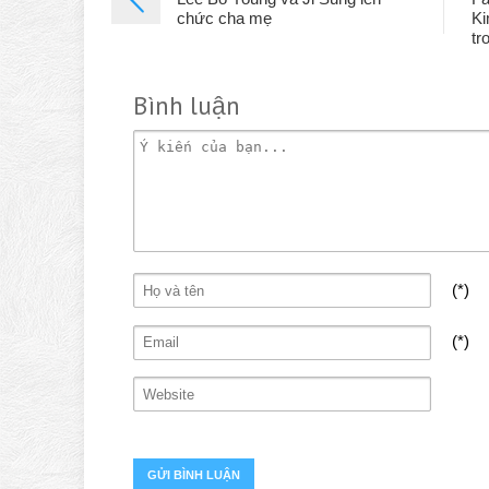
chức cha mẹ
Ki
tr
Bình luận
(*)
(*)