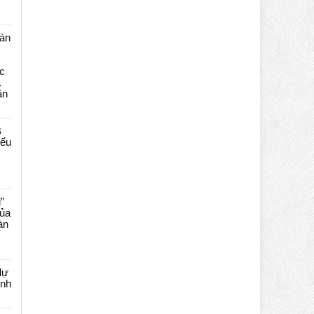
màn
c
…
ần
B
iểu
”
của
àn
dự
ênh