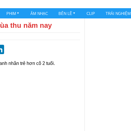
PHIM
ÂM NHẠC
BÊN LỀ
CLIP
TRẢI NGHIỆ
mùa thu năm nay
st
blr
eddit
LinkedIn
nh nhân trẻ hơn cô 2 tuổi.