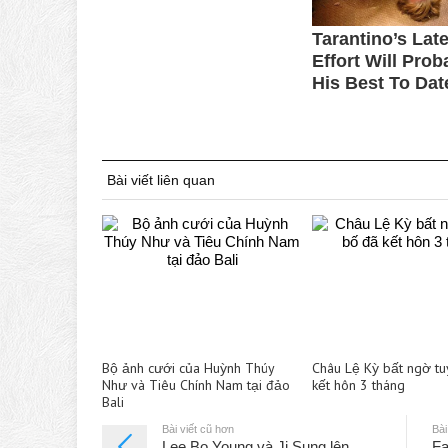
Bài viết liên quan
Bộ ảnh cưới của Huỳnh Thúy
Châu Lệ Kỳ bất ngờ t
Như và Tiêu Chính Nam tại đảo
kết hôn 3 tháng
Bali
Bài viết cũ hơn
Bài
Lee Bo Young và Ji Sung lên
Fa