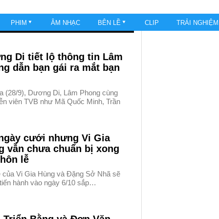
PHIM
ÂM NHẠC
BÊN LỀ
CLIP
TRẢI NGHIỆ
g Di tiết lộ thông tin Lâm
g dẫn bạn gái ra mắt bạn
ua (28/9), Dương Di, Lâm Phong cùng
iễn viên TVB như Mã Quốc Minh, Trần
ngày cưới nhưng Vi Gia
g vẫn chưa chuẩn bị xong
hôn lễ
ễ của Vi Gia Hùng và Đặng Sở Nhã sẽ
tiến hành vào ngày 6/10 sắp…