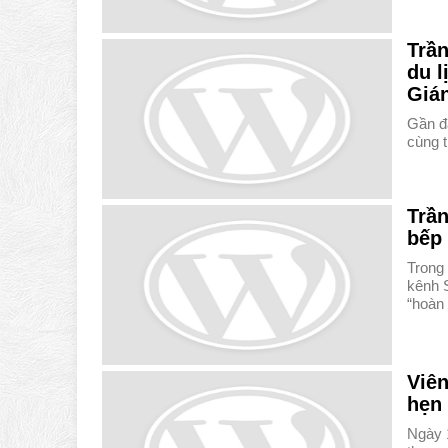
Trầ
du l
Giá
Gần đ
cùng 
Trầ
bếp
Trong
kênh 
“hoàn
Viê
hẹn
Ngày 