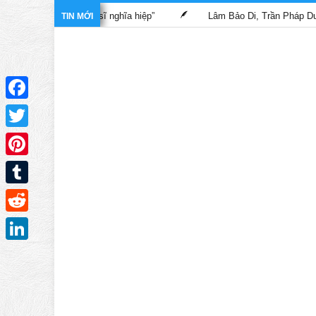
ng phim “Bác sĩ nghĩa hiệp”
Lâm Bảo Di, Trần Pháp Dung tái ng
TIN MỚI
Facebook
Twitter
Pinterest
Tumblr
Reddit
LinkedIn