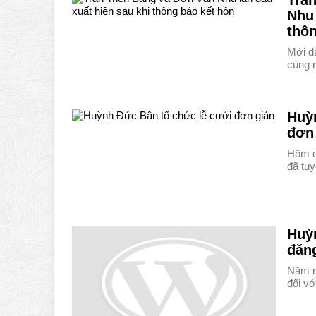
Trầ
Nhu 
thôn
Mới đ
cùng 
Huỳ
đơn
Hôm q
đã tu
Huỳ
đăng
Năm n
đối v