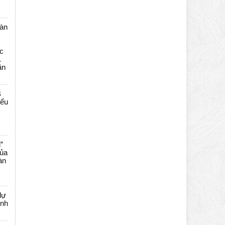
màn
c
…
ần
B
iểu
”
của
àn
dự
ênh