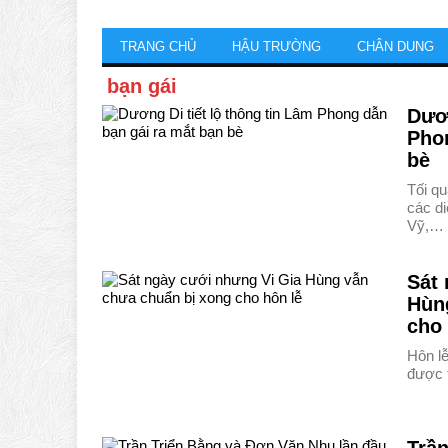
TRANG CHỦ
HẬU TRƯỜNG
CHÂN DUNG
bạn gái
Dươn
Phon
bè
Tối q
các d
Vỹ,…
Sát 
Hùn
cho 
Hôn l
được 