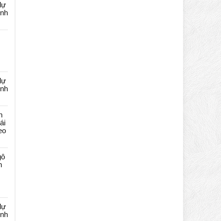
dự
ênh
dự
ênh
n
ái
eo
gô
n
dự
ênh