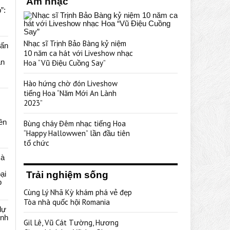
Âm nhạc
”:
Nhạc sĩ Trịnh Bảo Bàng kỷ niệm
uấn
10 năm ca hát với Liveshow nhạc
ạn
Hoa “Vũ Điệu Cuồng Say”
Hào hứng chờ đón Liveshow
tiếng Hoa “Năm Mới An Lành
2023”
rên
Bùng cháy Đêm nhạc tiếng Hoa
“Happy Hallowwen” lần đầu tiên
tổ chức
cà
ại
Trải nghiệm sống
p
Cùng Lý Nhã Kỳ khám phá vẻ đẹp
Tòa nhà quốc hội Romania
dự
ênh
Gil Lê, Vũ Cát Tường, Hương