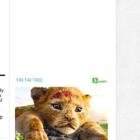
Hy
a
sĩ
áp