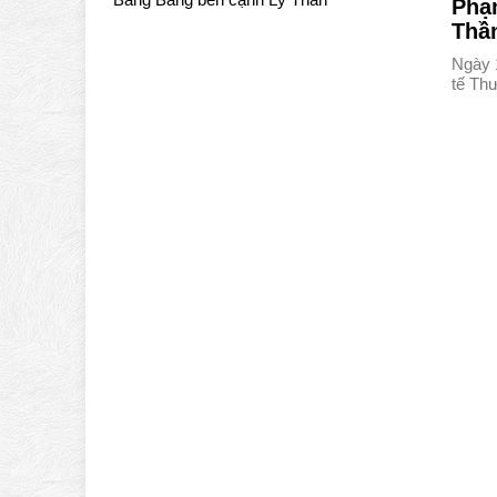
Phạ
Thầ
Ngày 
tế Th