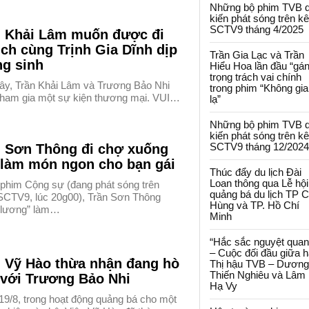
Những bộ phim TVB 
kiến phát sóng trên k
SCTV9 tháng 4/2025
n Khải Lâm muốn được đi
ịch cùng Trịnh Gia Dĩnh dịp
Trần Gia Lạc và Trần
ng sinh
Hiểu Hoa lần đầu “gá
trọng trách vai chính
ây, Trần Khải Lâm và Trương Bảo Nhi
trong phim “Không gi
tham gia một sự kiện thương mại. VUI…
lạ”
Những bộ phim TVB 
kiến phát sóng trên k
SCTV9 tháng 12/2024
n Sơn Thông đi chợ xuống
 làm món ngon cho bạn gái
Thúc đẩy du lịch Đài
Loan thông qua Lễ hội
 phim Cộng sự (đang phát sóng trên
quảng bá du lịch TP 
SCTV9, lúc 20g00), Trần Sơn Thông
Hùng và TP. Hồ Chí
 lương” làm…
Minh
“Hắc sắc nguyệt quan
– Cuộc đối đầu giữa h
n Vỹ Hào thừa nhận đang hò
Thị hậu TVB – Dương
Thiến Nghiêu và Lâm
 với Trương Bảo Nhi
Hạ Vy
19/8, trong hoạt động quảng bá cho một