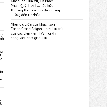
Giang Idol, Jun Vũ, Jun Phạm,
Phạm Quỳnh Anh… háo hức
thưởng thức cá ngừ đại dương
110kg đến từ Nhật
Những ưu đãi của khách sạn
Eastin Grand Saigon – nơi lưu trú
của các diễn viên TVB mỗi khi
dự
sang Việt Nam giao lưu
ênh
ng
t
oa
ân
g
ề,
,
t,