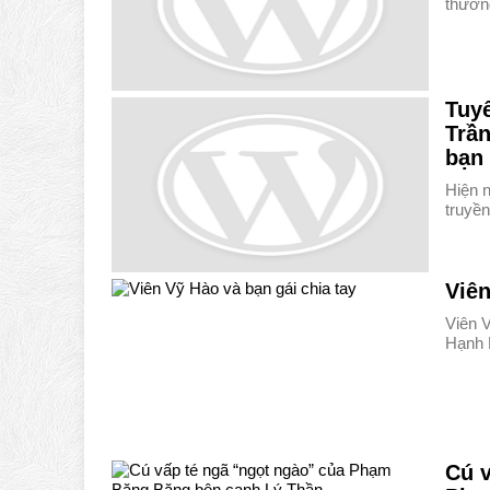
thươn
Tuy
Trần
bạn 
Hiện 
truyề
Viên
Viên 
Hạnh 
Cú v