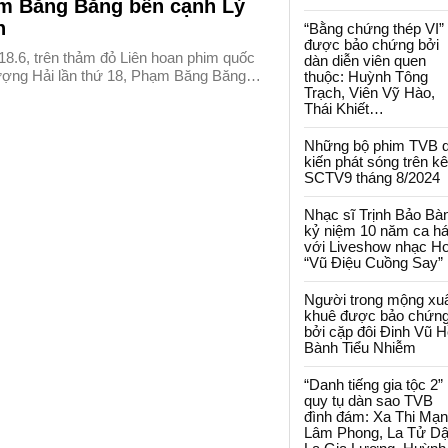
m Băng Băng bên cạnh Lý
n
“Bằng chứng thép VI”
được bảo chứng bởi
18.6, trên thảm đỏ Liên hoan phim quốc
dàn diễn viên quen
ượng Hải lần thứ 18, Phạm Băng Băng…
thuộc: Huỳnh Tông
Trạch, Viên Vỹ Hào,
Thái Khiết…
Những bộ phim TVB 
kiến phát sóng trên k
SCTV9 tháng 8/2024
Nhạc sĩ Trịnh Bảo Bà
kỷ niệm 10 năm ca há
với Liveshow nhạc H
“Vũ Điệu Cuồng Say”
Người trong mộng xu
khuê được bảo chứn
bởi cặp đôi Đinh Vũ H
Bành Tiểu Nhiễm
“Danh tiếng gia tộc 2”
quy tụ dàn sao TVB
đình đám: Xa Thi Mạn
Lâm Phong, La Tử Dậ