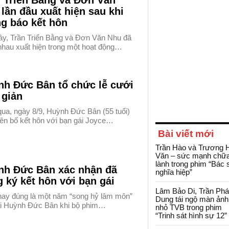
n Triển Bằng và Đơn Văn
lần đầu xuất hiện sau khi
g báo kết hôn
ây, Trần Triển Bằng và Đơn Văn Nhu đã
nhau xuất hiện trong một hoạt động…
nh Đức Bân tổ chức lễ cưới
 giản
ua, ngày 8/9, Huỳnh Đức Bân (55 tuổi)
yên bố kết hôn với bạn gái Joyce…
Bài viết mới
Trần Hào và Trương 
Văn – sức mạnh chữ
lành trong phim “Bác 
nh Đức Bân xác nhận đã
nghĩa hiệp”
 ký kết hôn với bạn gái
Lâm Bảo Di, Trần Ph
ay đúng là một năm “song hỷ lâm môn”
Dung tái ngộ màn ảnh
ới Huỳnh Đức Bân khi bộ phim…
nhỏ TVB trong phim
“Trinh sát hình sự 12”