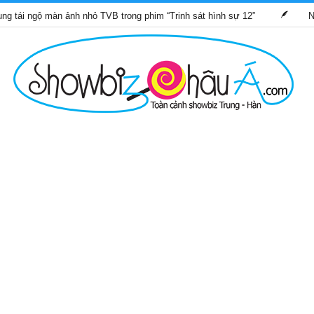
ộ màn ảnh nhỏ TVB trong phim “Trinh sát hình sự 12”
Những bộ 