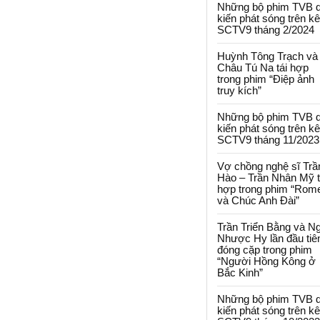
Những bộ phim TVB 
kiến phát sóng trên k
SCTV9 tháng 2/2024
Huỳnh Tông Trạch và
Châu Tú Na tái hợp
trong phim “Điệp ảnh
truy kích”
Những bộ phim TVB 
kiến phát sóng trên k
SCTV9 tháng 11/2023
Vợ chồng nghệ sĩ Trầ
Hào – Trần Nhân Mỹ t
hợp trong phim “Rom
và Chúc Anh Đài”
Trần Triển Bằng và N
Nhược Hy lần đầu tiê
đóng cặp trong phim
“Người Hồng Kông ở
Bắc Kinh”
Những bộ phim TVB 
kiến phát sóng trên k