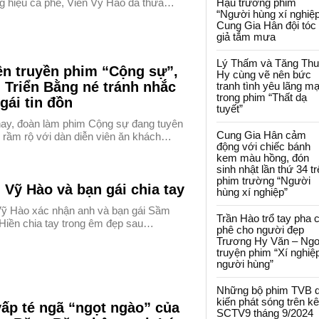
g hiệu cà phê, Viên Vỹ Hào đã thừa…
Hậu trường phim
“Người hùng xí nghiệp
Cung Gia Hân đội tóc
giả tắm mưa
Lý Thấm và Tăng Th
ên truyền phim “Cộng sự”,
Hy cùng vẽ nên bức
 Triển Bằng né tránh nhắc
tranh tình yêu lãng m
trong phim “Thất dạ
gái tin đồn
tuyết”
nay, đoàn làm phim Cộng sự đang tuyên
Cung Gia Hân cảm
n rầm rộ với dàn diễn viên ăn khách…
động với chiếc bánh
kem màu hồng, đón
sinh nhật lần thứ 34 t
phim trường “Người
 Vỹ Hào và bạn gái chia tay
hùng xí nghiệp”
Vỹ Hào xác nhận anh và bạn gái Sầm
Trần Hào trổ tay pha 
Hiền chia tay trong êm đẹp sau…
phê cho người đẹp
Trương Hy Văn – Ngo
truyện phim “Xí nghiệ
người hùng”
Những bộ phim TVB 
kiến phát sóng trên k
ấp té ngã “ngọt ngào” của
SCTV9 tháng 9/2024