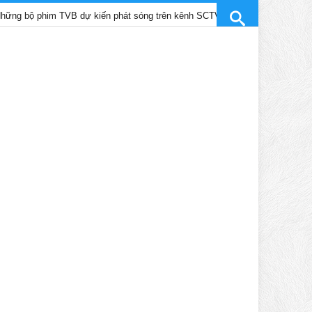
phim TVB dự kiến phát sóng trên kênh SCTV9 tháng 4/2025
Trầ