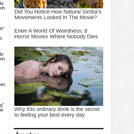
dự
ênh
nh”
an
dự
ênh
Cao
g”
ai