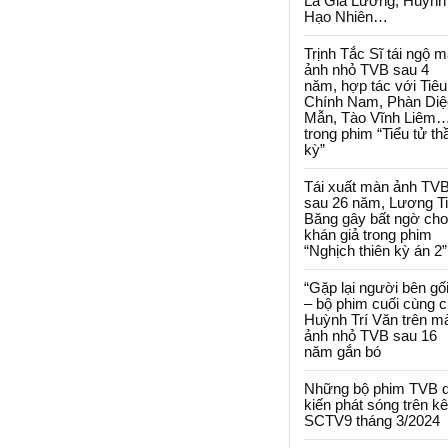
La Gia Lương, Huỳnh
Hạo Nhiên…
Trịnh Tắc Sĩ tái ngộ 
ảnh nhỏ TVB sau 4
năm, hợp tác với Tiêu
Chính Nam, Phàn Diệ
Mẫn, Tào Vĩnh Liêm
trong phim “Tiểu tử th
kỳ”
Tái xuất màn ảnh TV
sau 26 năm, Lương T
Băng gây bất ngờ cho
khán giả trong phim
“Nghịch thiên kỳ án 2”
“Gặp lại người bên gối
– bộ phim cuối cùng 
Huỳnh Trí Văn trên m
ảnh nhỏ TVB sau 16
năm gắn bó
Những bộ phim TVB 
kiến phát sóng trên k
SCTV9 tháng 3/2024