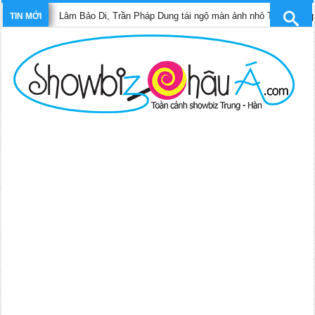
Lâm Bảo Di, Trần Pháp Dung tái ngộ màn ảnh nhỏ TVB trong phim “Tri
TIN MỚI