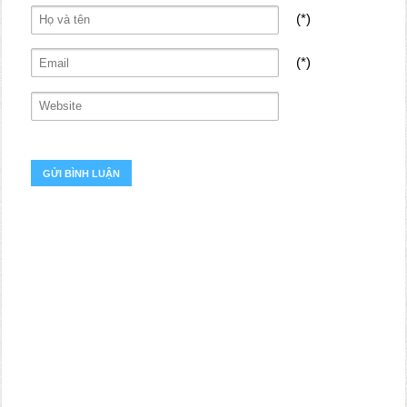
(*)
(*)