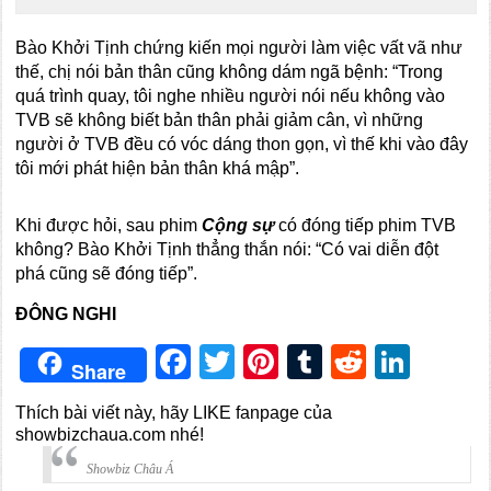
Bào Khởi Tịnh chứng kiến mọi người làm việc vất vã như
thế, chị nói bản thân cũng không dám ngã bệnh: “Trong
quá trình quay, tôi nghe nhiều người nói nếu không vào
TVB sẽ không biết bản thân phải giảm cân, vì những
người ở TVB đều có vóc dáng thon gọn, vì thế khi vào đây
tôi mới phát hiện bản thân khá mập”.
Khi được hỏi, sau phim
Cộng sự
có đóng tiếp phim TVB
không? Bào Khởi Tịnh thẳng thắn nói: “Có vai diễn đột
phá cũng sẽ đóng tiếp”.
ĐÔNG NGHI
Facebook
Twitter
Pinterest
Tumblr
Reddit
Link
Share
Thích bài viết này, hãy LIKE fanpage của
showbizchaua.com nhé!
Showbiz Châu Á