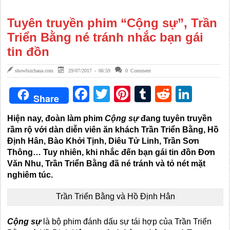
Tuyên truyền phim “Cộng sự”, Trần
Triển Bằng né tránh nhắc bạn gái
tin đồn
showbizchaua.com
29/07/2017 - 06:59
0 Comment
Facebook
Twitter
Pinterest
Tumblr
Reddit
Link
Share
Hiện nay, đoàn làm phim
Cộng sự
đang tuyên truyền
rầm rộ với dàn diễn viên ăn khách Trần Triển Bằng, Hồ
Định Hân, Bào Khởi Tịnh, Diêu Tử Linh, Trần Sơn
Thông… Tuy nhiên, khi nhắc đến bạn gái tin đồn Đơn
Văn Nhu, Trần Triển Bằng đã né tránh và tỏ nét mặt
nghiêm túc.
Trần Triển Bằng và Hồ Định Hân
Cộng sự
là bộ phim đánh dấu sự tái hợp của Trần Triển