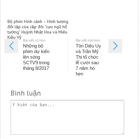
Bộ phim Hình cảnh – Hình tượng
đối lập của cặp đôi “cựu ngũ hổ
tướng” Huỳnh Nhật Hoa và Miêu
Kiều Vỹ
Bài viết cũ hơn
Bài viết mới hơn
Những bộ
Tôn Diệu Uy
phim dự kiến
và Trần Mỹ
lên sóng
Thi tổ chức
SCTV9 trong
lễ cưới sau
tháng 8/2017
7 năm hò
hẹn
Bình luận