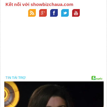
Kết nối với showbizchaua.com