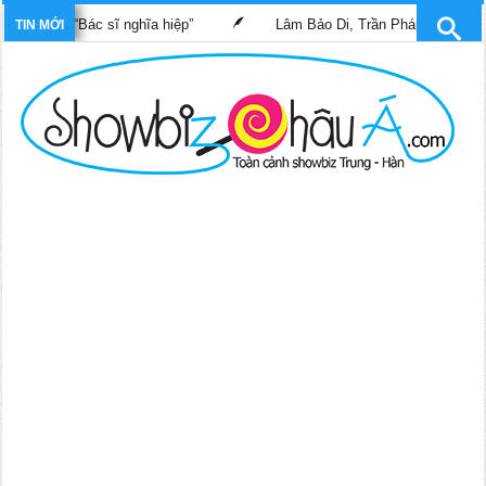
m “Bác sĩ nghĩa hiệp”
Lâm Bảo Di, Trần Pháp Dung tái ngộ màn 
TIN MỚI