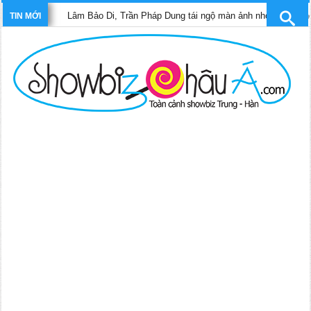
Lâm Bảo Di, Trần Pháp Dung tái ngộ màn ảnh nhỏ TVB trong phim “Tr
TIN MỚI