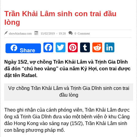
Trần Khải Lâm sinh con trai đầu
lòng
showbizchaua.com
15/02/2019 - 19:20
0 Comment
Facebook
Twitter
Pinterest
Tumblr
Reddit
Link
Share
Ngày 15/2, vợ chồng Trần Khải Lâm và Trịnh Gia Dĩnh
đã đón “chú heo vàng” của năm Kỷ Hợi, con trai được
đặt tên Rafael.
Vợ chồng Trần Khải Lâm và Trịnh Gia Dĩnh sinh con trai
đầu lòng
Theo ghi nhận của cánh phóng viên, Trần Khải Lâm được
ông xã Trịnh Gia Dĩnh đưa vào một bệnh viện ở khu Cảng
đảo Hong Kong vào sáng nay (15/2), Trần Khải Lâm sinh
con bằng phương pháp mổ.