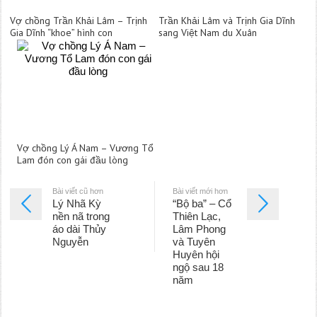
Vợ chồng Trần Khải Lâm – Trịnh
Trần Khải Lâm và Trịnh Gia Dĩnh
Gia Dĩnh “khoe” hình con
sang Việt Nam du Xuân
Vợ chồng Lý Á Nam – Vương Tổ
Lam đón con gái đầu lòng
Bài viết cũ hơn
Bài viết mới hơn
Lý Nhã Kỳ
“Bộ ba” – Cổ
nền nã trong
Thiên Lạc,
áo dài Thủy
Lâm Phong
Nguyễn
và Tuyên
Huyên hội
ngộ sau 18
năm