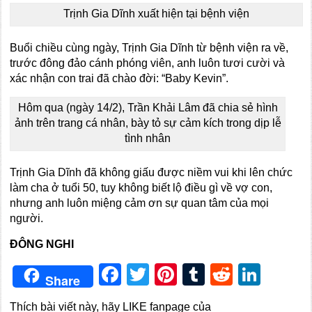
Trịnh Gia Dĩnh xuất hiện tại bệnh viện
Buổi chiều cùng ngày, Trịnh Gia Dĩnh từ bệnh viện ra về,
trước đông đảo cánh phóng viên, anh luôn tươi cười và
xác nhận con trai đã chào đời: “Baby Kevin”.
Hôm qua (ngày 14/2), Trần Khải Lâm đã chia sẻ hình
ảnh trên trang cá nhân, bày tỏ sự cảm kích trong dịp lễ
tình nhân
Trịnh Gia Dĩnh đã không giấu được niềm vui khi lên chức
làm cha ở tuổi 50, tuy không biết lộ điều gì về vợ con,
nhưng anh luôn miệng cảm ơn sự quan tâm của mọi
người.
ĐÔNG NGHI
Facebook
Twitter
Pinterest
Tumblr
Reddit
Link
Share
Thích bài viết này, hãy LIKE fanpage của