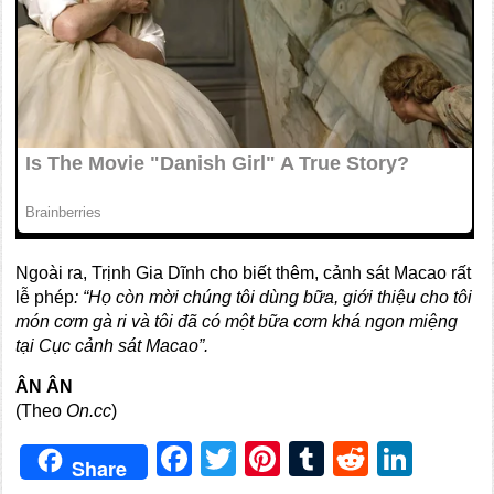
Ngoài ra, Trịnh Gia Dĩnh cho biết thêm, cảnh sát Macao rất
lễ phép
: “Họ còn mời chúng tôi dùng bữa, giới thiệu cho tôi
món cơm gà ri và tôi đã có một bữa cơm khá ngon miệng
tại Cục cảnh sát Macao”.
ÂN ÂN
(Theo
On.cc
)
Facebook
Twitter
Pinterest
Tumblr
Reddit
Link
Share