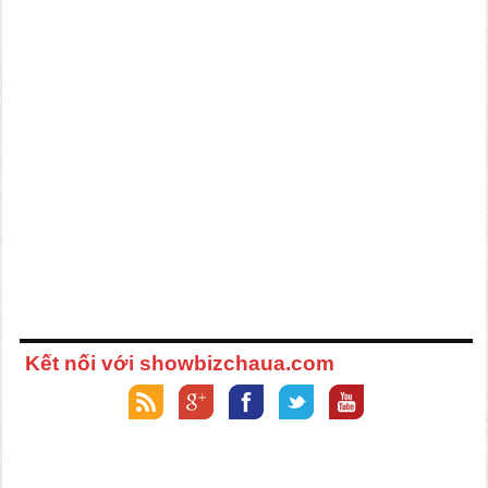
Kết nối với showbizchaua.com