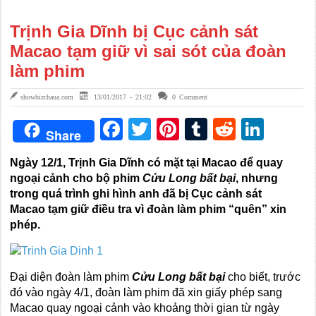
Trịnh Gia Dĩnh bị Cục cảnh sát
Macao tạm giữ vì sai sót của đoàn
làm phim
showbizchaua.com
13/01/2017 - 21:02
0 Comment
Facebook
Twitter
Pinterest
Tumblr
Reddit
Link
Share
Ngày 12/1, Trịnh Gia Dĩnh có mặt tại Macao để quay
ngoại cảnh cho bộ phim
Cửu Long bất bại
, nhưng
trong quá trình ghi hình anh đã bị Cục cảnh sát
Macao tạm giữ điều tra vì đoàn làm phim “quên” xin
phép.
Đại diện đoàn làm phim
Cửu Long bất bại
cho biết, trước
đó vào ngày 4/1, đoàn làm phim đã xin giấy phép sang
Macao quay ngoại cảnh vào khoảng thời gian từ ngày