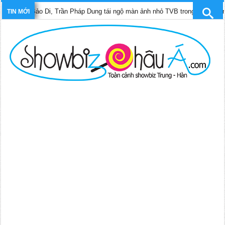
Di, Trần Pháp Dung tái ngộ màn ảnh nhỏ TVB trong phim “Trinh sát hình sự 
TIN MỚI