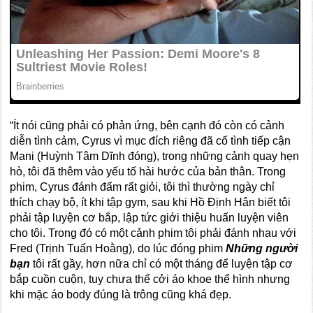
“Ít nói cũng phải có phản ứng, bên cạnh đó còn có cảnh
diễn tình cảm, Cyrus vì mục đích riêng đã cố tình tiếp cận
Mani (Huỳnh Tâm Dĩnh đóng), trong những cảnh quay hẹn
hò, tôi đã thêm vào yếu tố hài hước của bản thân. Trong
phim, Cyrus đánh đấm rất giỏi, tôi thì thường ngày chỉ
thích chạy bộ, ít khi tập gym, sau khi Hồ Định Hân biết tôi
phải tập luyện cơ bắp, lập tức giới thiệu huấn luyện viên
cho tôi. Trong đó có một cảnh phim tôi phải đánh nhau với
Fred (Trịnh Tuấn Hoằng), do lúc đóng phim
Những người
bạn
tôi rất gầy, hơn nữa chỉ có một tháng để luyện tập cơ
bắp cuồn cuộn, tuy chưa thể cởi áo khoe thể hình nhưng
khi mặc áo body đúng là trông cũng khá đẹp.