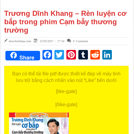
Trương Dĩnh Khang – Rèn luyện cơ
bắp trong phim Cạm bẫy thương
trường
showbizchaua.com
22/03/2017 - 17:54
0 Comment
Facebook
Twitter
Pinterest
Tumblr
Reddit
Link
Share
Bạn có thể tải file pdf được thiết kế đẹp về máy tính
lưu trữ bằng cách nhấn vào nút “Like” bên dưới
[like-gate]
[/like-gate]