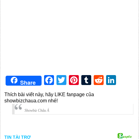
Facebook
Twitter
Pinterest
Tumblr
Reddit
Link
Share
Thích bài viết này, hãy LIKE fanpage của
showbizchaua.com nhé!
Showbiz Châu Á