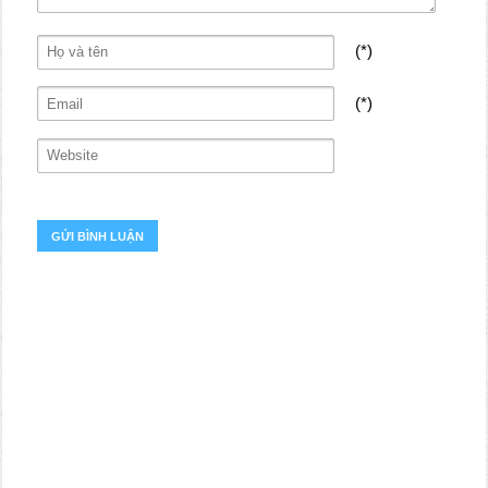
(*)
(*)