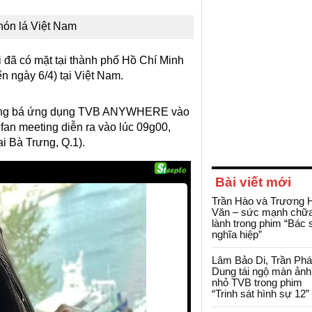
nón lá Việt Nam
đã có mặt tại thành phố Hồ Chí Minh
ến ngày 6/4) tại Việt Nam.
quảng bá ứng dụng TVB ANYWHERE vào
 fan meeting diễn ra vào lúc 09g00,
i Bà Trưng, Q.1).
Bài viết mới
Trần Hào và Trương 
Văn – sức mạnh chữ
lành trong phim “Bác 
nghĩa hiệp”
Lâm Bảo Di, Trần Ph
Dung tái ngộ màn ảnh
nhỏ TVB trong phim
“Trinh sát hình sự 12”