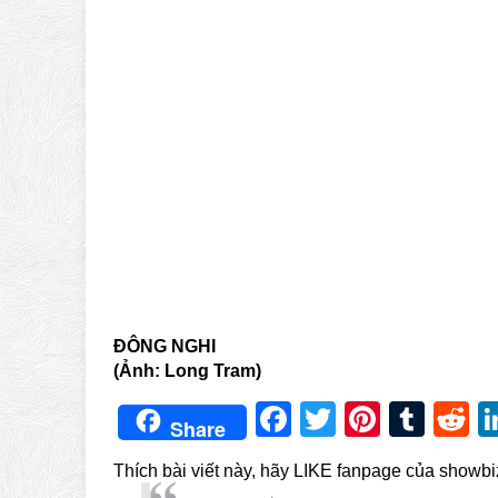
ĐÔNG NGHI
(Ảnh: Long Tram)
Facebook
Twitter
Pintere
Tum
R
Share
Thích bài viết này, hãy LIKE fanpage của showb