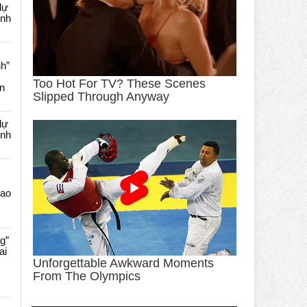
dự
ênh
nh”
an
dự
ênh
Cao
g”
ai