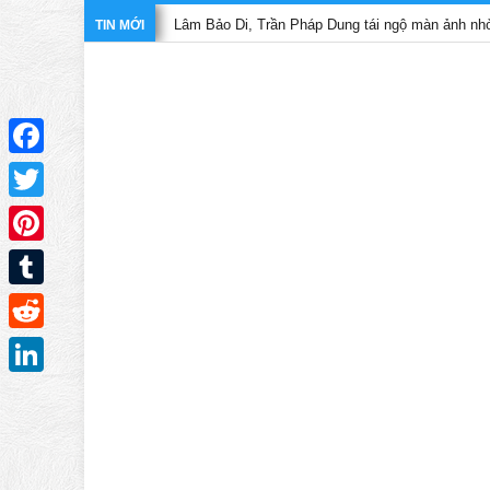
Lâm Bảo Di, Trần Pháp Dung tái ngộ màn ảnh nhỏ TVB trong 
TIN MỚI
Facebook
Twitter
Pinterest
Tumblr
Reddit
LinkedIn