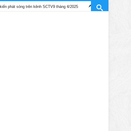
óng trên kênh SCTV9 tháng 4/2025
Trần Gia Lạc và Trần Hiểu Hoa