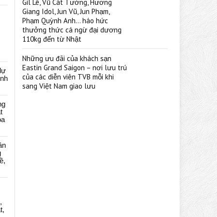
Gil Lê, Vũ Cát Tường, Hương
Giang Idol, Jun Vũ, Jun Phạm,
Phạm Quỳnh Anh… háo hức
thưởng thức cá ngừ đại dương
110kg đến từ Nhật
Những ưu đãi của khách sạn
Eastin Grand Saigon – nơi lưu trú
dự
của các diễn viên TVB mỗi khi
ênh
sang Việt Nam giao lưu
ng
t
oa
ân
g
ề,
,
t,