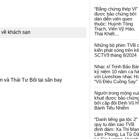
“Bằng chứng thép VI”
được bảo chứng bởi
dàn diễn viên quen
thuộc: Huỳnh Tông
Trạch, Viên Vỹ Hào,
ể về khách sạn
Thái Khiết…
Những bộ phim TVB 
kiến phát sóng trên k
SCTV9 tháng 8/2024
Nhạc sĩ Trịnh Bảo Bà
kỷ niệm 10 năm ca há
với Liveshow nhạc H
 và Thái Tư Bối tại sân bay
“Vũ Điệu Cuồng Say”
Người trong mộng xu
khuê được bảo chứn
bởi cặp đôi Đinh Vũ H
Bành Tiểu Nhiễm
“Danh tiếng gia tộc 2”
quy tụ dàn sao TVB
đình đám: Xa Thi Mạn
Lâm Phong, La Tử Dậ