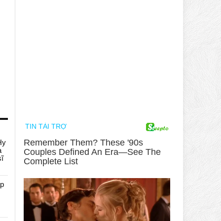
Hy
a
sĩ
áp