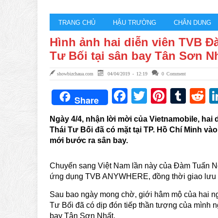
TRANG CHỦ
HẬU TRƯỜNG
CHÂN DUNG
Hình ảnh hai diễn viên TVB Đ
Tư Bối tại sân bay Tân Sơn N
showbizchaua.com
04/04/2019 - 12:19
0 Comment
Facebook
Twitter
Pintere
Tum
R
Share
Ngày 4/4, nhận lời mời của
Vietnamobile
, hai
Thái Tư Bối đã có mặt tại TP. Hồ Chí Minh v
ào
mới bước ra sân bay.
Chuyến sang Việt Nam lần này của Đàm Tuấn N
ứng dụng TVB ANYWHERE, đồng thời giao lưu v
Sau bao ngày mong chờ, giới hâm mộ của hai 
Tư Bối đã có dịp đón tiếp thần tượng của mình 
bay Tân Sơn Nhất.