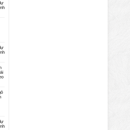
dự
ênh
dự
ênh
n
ái
eo
gô
n
dự
ênh