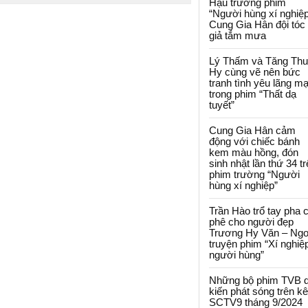
Hậu trường phim
“Người hùng xí nghiệp
Cung Gia Hân đội tóc
giả tắm mưa
Lý Thấm và Tăng Th
Hy cùng vẽ nên bức
tranh tình yêu lãng m
trong phim “Thất dạ
tuyết”
Cung Gia Hân cảm
động với chiếc bánh
kem màu hồng, đón
sinh nhật lần thứ 34 t
phim trường “Người
hùng xí nghiệp”
Trần Hào trổ tay pha 
phê cho người đẹp
Trương Hy Văn – Ngo
truyện phim “Xí nghiệ
người hùng”
Những bộ phim TVB 
kiến phát sóng trên k
SCTV9 tháng 9/2024