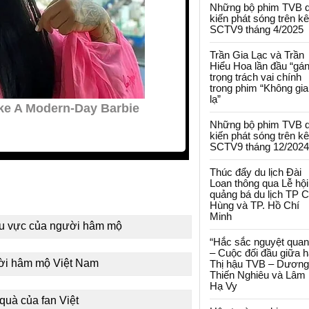
Những bộ phim TVB 
kiến phát sóng trên k
SCTV9 tháng 4/2025
Trần Gia Lạc và Trần
Hiểu Hoa lần đầu “gá
trọng trách vai chính
trong phim “Không gi
lạ”
Những bộ phim TVB 
kiến phát sóng trên k
SCTV9 tháng 12/2024
Thúc đẩy du lịch Đài
Loan thông qua Lễ hội
quảng bá du lịch TP 
Hùng và TP. Hồ Chí
Minh
hu vực của người hâm mộ
“Hắc sắc nguyệt quan
– Cuộc đối đầu giữa h
ời hâm mộ Việt Nam
Thị hậu TVB – Dương
Thiến Nghiêu và Lâm
Hạ Vy
quà của fan Việt