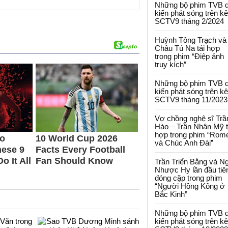
Những bộ phim TVB 
kiến phát sóng trên k
SCTV9 tháng 2/2024
Huỳnh Tông Trạch và
Châu Tú Na tái hợp
trong phim “Điệp ảnh
truy kích”
Những bộ phim TVB 
kiến phát sóng trên k
SCTV9 tháng 11/2023
Vợ chồng nghệ sĩ Trầ
Hào – Trần Nhân Mỹ t
hợp trong phim “Rom
và Chúc Anh Đài”
Trần Triển Bằng và N
Nhược Hy lần đầu tiê
đóng cặp trong phim
“Người Hồng Kông ở
Bắc Kinh”
Những bộ phim TVB 
kiến phát sóng trên k