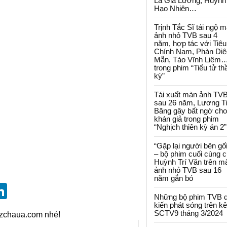
La Gia Lương, Huỳnh
Hạo Nhiên…
Trịnh Tắc Sĩ tái ngộ 
ảnh nhỏ TVB sau 4
năm, hợp tác với Tiêu
Chính Nam, Phàn Diệ
Mẫn, Tào Vĩnh Liêm
trong phim “Tiểu tử th
kỳ”
Tái xuất màn ảnh TV
sau 26 năm, Lương T
Băng gây bất ngờ cho
khán giả trong phim
“Nghịch thiên kỳ án 2”
“Gặp lại người bên gối
– bộ phim cuối cùng 
Huỳnh Trí Văn trên m
ảnh nhỏ TVB sau 16
năm gắn bó
st
blr
eddit
LinkedIn
Những bộ phim TVB 
kiến phát sóng trên k
SCTV9 tháng 3/2024
izchaua.com nhé!