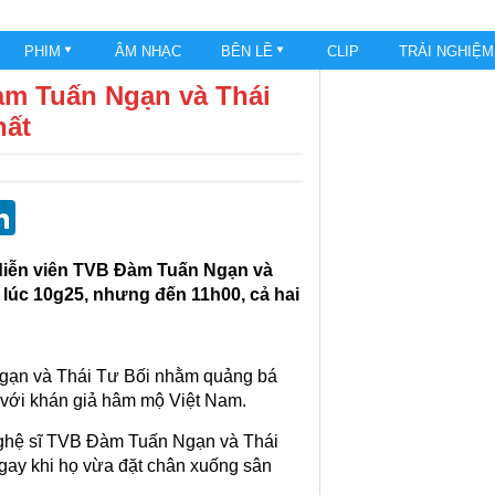
PHIM
ÂM NHẠC
BÊN LỀ
CLIP
TRẢI NGHIỆ
àm Tuấn Ngạn và Thái
hất
st
blr
eddit
LinkedIn
 diễn viên TVB Đàm Tuấn Ngạn và
 lúc 10g25, nhưng đến 11h00, cả hai
gạn và Thái Tư Bối nhằm quảng bá
ới khán giả hâm mộ Việt Nam.
nghệ sĩ TVB Đàm Tuấn Ngạn và Thái
ngay khi họ vừa đặt chân xuống sân