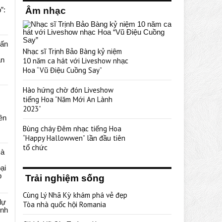
”:
Âm nhạc
uấn
Nhạc sĩ Trịnh Bảo Bàng kỷ niệm
ạn
10 năm ca hát với Liveshow nhạc
Hoa “Vũ Điệu Cuồng Say”
Hào hứng chờ đón Liveshow
tiếng Hoa “Năm Mới An Lành
2023”
rên
Bùng cháy Đêm nhạc tiếng Hoa
“Happy Hallowwen” lần đầu tiên
tổ chức
cà
ại
p
Trải nghiệm sống
Cùng Lý Nhã Kỳ khám phá vẻ đẹp
dự
Tòa nhà quốc hội Romania
ênh