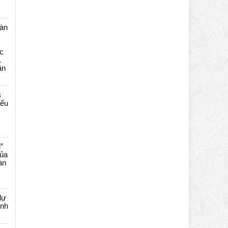
màn
c
…
ần
B
iểu
”
của
àn
dự
ênh