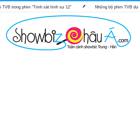
phim “Trinh sát hình sự 12”
Những bộ phim TVB dự kiến phát s