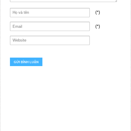
(*)
(*)