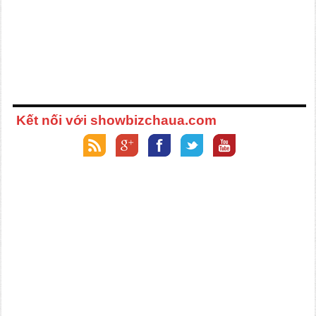
Kết nối với showbizchaua.com