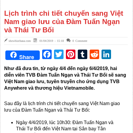
Lịch trình chi tiết chuyến sang Việt
Nam giao lưu của Đàm Tuấn Ngạn
và Thái Tư Bối
showbizchaua.com
01/04/2019 - 15:18
0 Comment
Facebook
Twitter
Pinterest
Tumblr
Reddit
Link
Share
Như đã đưa tin, từ ngày 4/4 đến ngày 6/4/2019, hai
diễn viên TVB Đàm Tuấn Ngạn và Thái Tư Bối sẽ sang
Việt Nam giao lưu, tuyên truyền cho ứng dụng TVB
Anywhere và thương hiệu Vietnamobile.
Sau đây là lịch trình chi tiết chuyến sang Việt Nam giao
lưu của Đàm Tuấn Ngạn và Thái Tư Bối:
Ngày 4/4/2019, lúc 10h30: Đàm Tuấn Ngạn và
Thái Tư Bối đến Việt Nam tại Sân bay Tân