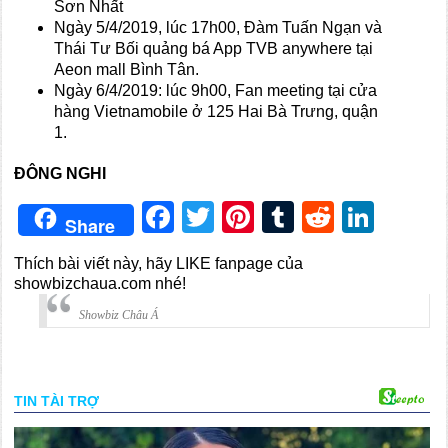
Sơn Nhất
Ngày 5/4/2019, lúc 17h00, Đàm Tuấn Ngạn và
Thái Tư Bối quảng bá App TVB anywhere tại
Aeon mall Bình Tân.
Ngày 6/4/2019: lúc 9h00, Fan meeting tại cửa
hàng Vietnamobile ở 125 Hai Bà Trưng, quận
1.
ĐÔNG NGHI
Facebook
Twitter
Pinterest
Tumblr
Reddit
Link
Share
Thích bài viết này, hãy LIKE fanpage của
showbizchaua.com nhé!
Showbiz Châu Á