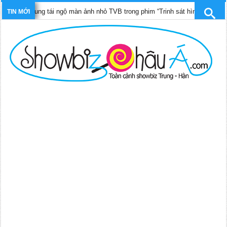
p Dung tái ngộ màn ảnh nhỏ TVB trong phim “Trinh sát hình sự 12”
TIN MỚI