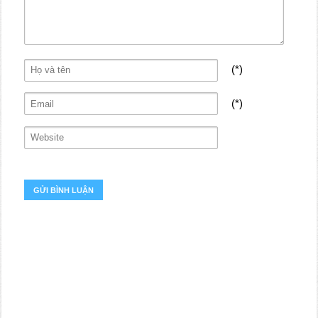
(*)
(*)