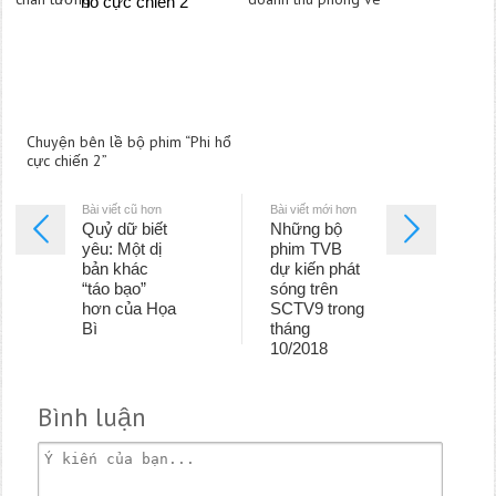
Chuyện bên lề bộ phim “Phi hổ
cực chiến 2”
Bài viết cũ hơn
Bài viết mới hơn
Quỷ dữ biết
Những bộ
yêu: Một dị
phim TVB
bản khác
dự kiến phát
“táo bạo”
sóng trên
hơn của Họa
SCTV9 trong
Bì
tháng
10/2018
Bình luận