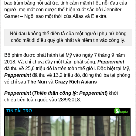
bao trùm bằng nỗi uất ức, tình cảm mãnh liệt, nỗi đau của
người mẹ mất con được thể hiện xuất sắc bởi Jennifer
Garner – Ngôi sao một thời của Alias và Elektra.
Nỗi đau không thể diễn tả của một người phụ nữ bỗng
chốc mất đi điều quý giá nhất và niềm tin vào công lý.
Bộ phim được phát hành tại Mỹ vào ngày 7 tháng 9 năm
2018. Và chỉ chưa đầy một tuần phát sóng,
Peppermint
đã thu về 25,6 triệu đô la trên toàn thế giới. Đặc biệt tại Mỹ,
Peppermint
đã thu về 13,2 triệu đô, đứng thứ ba tại phòng
vé chỉ sau
The Nun
và
Crazy Rich Asians
Peppermint
(
Thiên thần công lý: Peppermint
)
khởi
chiếu trên toàn quốc vào 28/9/2018.