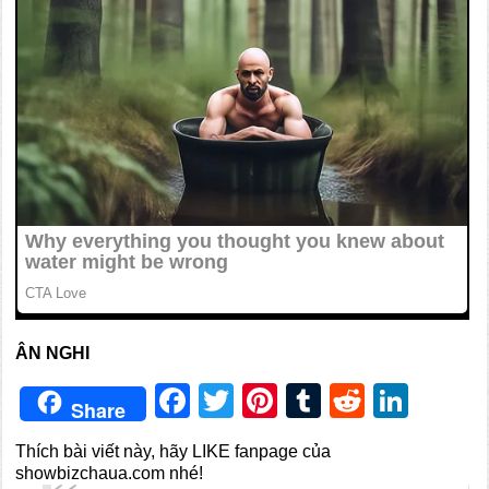
ÂN NGHI
Facebook
Twitter
Pinterest
Tumblr
Reddit
Link
Share
Thích bài viết này, hãy LIKE fanpage của
showbizchaua.com nhé!