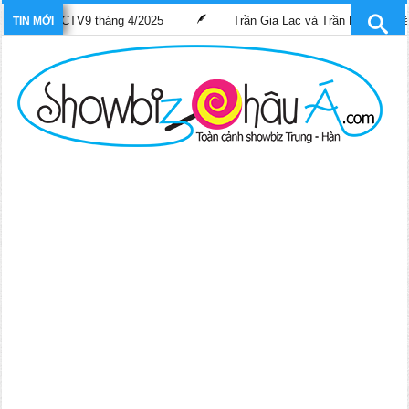
nh SCTV9 tháng 4/2025
Trần Gia Lạc và Trần Hiểu Hoa lần đầu “gá
TIN MỚI