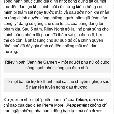
sống hạnh phúc cùng gia đình nhỏ; bỗng dưng tất cả mọi
thứ đều đảo lộn khi chính mắt cô chứng kiến chồng con
mình bị thảm sát ngay trước mắt; và đau đớn hơn khi nhận
ra rằng chính quyền cùng những người nắm giữ “cán cân
công lý” đang cố gắng che dấu tội ác của băng đảng tội
phạm kia. Sau 5 năm, Riley North trở lại, nổ phát súng cho
chính băng nhóm tội phạm đã thảm sát gia đình cô, hơn
thế đó còn là phát súng cho sự sụp đổ của chính quyền
“thối nát” đã đẩy gia đình cô đến những mất mát đau
thương.
Riley North (Jennifer Garner) – một người phụ nữ có cuộc
sống hạnh phúc cùng gia đình nhỏ.
Từ một bà nội trợ trở thành một sát thủ chuyên nghiệp sau
5 năm rèn luyện trong đau thương.
Được xem như một “phiên bản nữ” của
Taken
, dưới sự
chỉ đạo của đạo diễn Pierre Morel,
Peppermint
không chỉ
tràn ngập những pha hành động bạo lực mà còn được