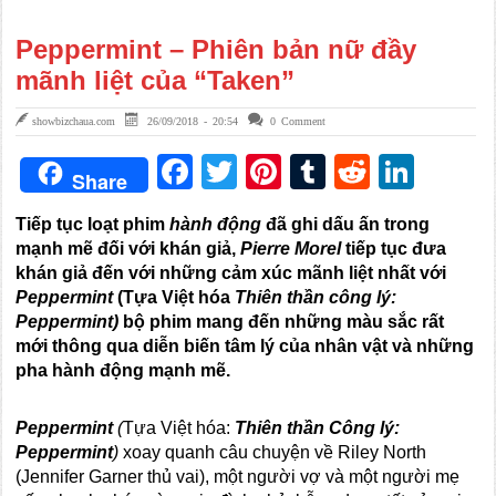
Peppermint – Phiên bản nữ đầy
mãnh liệt của “Taken”
showbizchaua.com
26/09/2018 - 20:54
0 Comment
Facebook
Twitter
Pinterest
Tumblr
Reddit
Link
Share
Tiếp tục loạt phim
hành động
đã ghi dấu ấn trong
mạnh mẽ đối với khán giả,
Pierre Morel
tiếp tục đưa
khán giả đến với những cảm xúc mãnh liệt nhất với
Peppermint
(Tựa Việt hóa
Thiên thần công lý:
Peppermint)
bộ phim mang đến những màu sắc rất
mới thông qua diễn biến tâm lý của nhân vật và những
pha hành động mạnh mẽ.
Peppermint
(
Tựa Việt hóa:
Thiên thần Công lý:
Peppermint
)
xoay quanh câu chuyện về Riley North
(Jennifer Garner thủ vai), một người vợ và một người mẹ