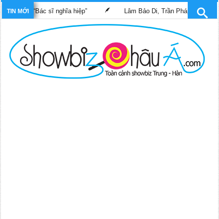
im “Bác sĩ nghĩa hiệp”
Lâm Bảo Di, Trần Pháp Dung tái ngộ màn
TIN MỚI