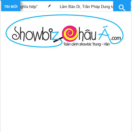
sĩ nghĩa hiệp”
Lâm Bảo Di, Trần Pháp Dung tái ngộ màn ảnh nhỏ
TIN MỚI