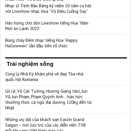
Nhạc sĩ Trịnh Bảo Bàng kỷ niệm 10 năm ca hát
với Liveshow nhạc Hoa “Vũ Điệu Cuồng Say”
Hào hứng chờ đón Liveshow tiếng Hoa “Năm
Mới An Lành 2023”
Bùng cháy Đêm nhạc tiếng Hoa “Happy
Hallowwen” lần đầu tiên tổ chức
Trải nghiệm sống
Cùng Lý Nhã Kỳ khám phá vẻ đẹp Tòa nhà
quốc hội Romania
Gil Lê, Vũ Cát Tường, Hương Giang Idol, Jun
Vũ, Jun Phạm, Phạm Quỳnh Anh… háo hức
thưởng thức cá ngừ đại dương 110kg đến từ
Nhật
Những ưu đãi của khách sạn Eastin Grand
Saigon – nơi lưu trú của các diễn viên TVB
mỗi khi sang Việt Nam giao lưu